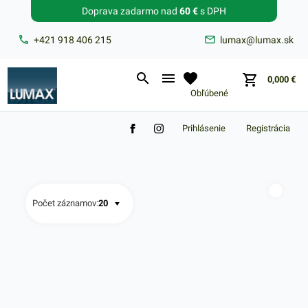
Doprava zadarmo nad
60 €
s DPH
Zabudnuté heslo?
+421 918 406 215
lumax@lumax.sk
E-mail
0,000
€
Obľúbené
Prihlásenie
Registrácia
Počet záznamov: