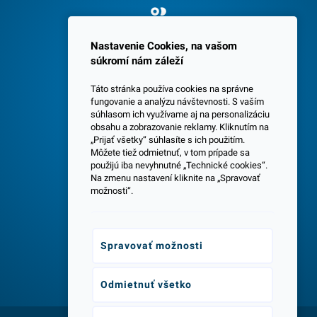
Spokojných 3600 zákazníkov
Nastavenie Cookies, na vašom
súkromí nám záleží
Táto stránka používa cookies na správne
fungovanie a analýzu návštevnosti. S vaším
súhlasom ich využívame aj na personalizáciu
obsahu a zobrazovanie reklamy. Kliknutím na
„Prijať všetky“ súhlasíte s ich použitím.
Centrála a predajňa v Senci
Môžete tiež odmietnuť, v tom prípade sa
použijú iba nevyhnutné „Technické cookies“.
Na zmenu nastavení kliknite na „Spravovať
možnosti“.
Spravovať možnosti
Odborné poradenstvo
Odmietnuť všetko