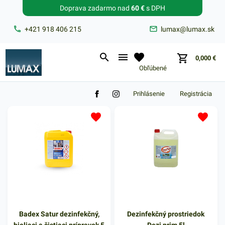
Doprava zadarmo nad
60 €
s DPH
Zabudnuté heslo?
+421 918 406 215
lumax@lumax.sk
E-mail
0,000
€
Obľúbené
Prihlásenie
Registrácia
Badex Satur dezinfekčný,
Dezinfekčný prostriedok