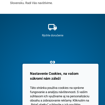
Slovensku. Radi Vás navštívime.
Rýchle doručenie
Spokojných 3600 zákazníkov
Nastavenie Cookies, na vašom
súkromí nám záleží
Táto stránka používa cookies na správne
fungovanie a analýzu návštevnosti. S vaším
súhlasom ich využívame aj na personalizáciu
obsahu a zobrazovanie reklamy. Kliknutím na
„Prijať všetky“ súhlasíte s ich použitím.