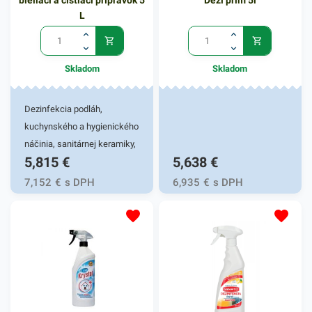
bieliaci a čistiaci prípravok 5
Dezi prim 5l
L
Skladom
Skladom
Dezinfekcia podláh,
kuchynského a hygienického
náčinia, sanitárnej keramiky,
5,815
€
5,638
€
WC, drezov, hračiek, a vody
7,152
€
s DPH
6,935
€
s DPH