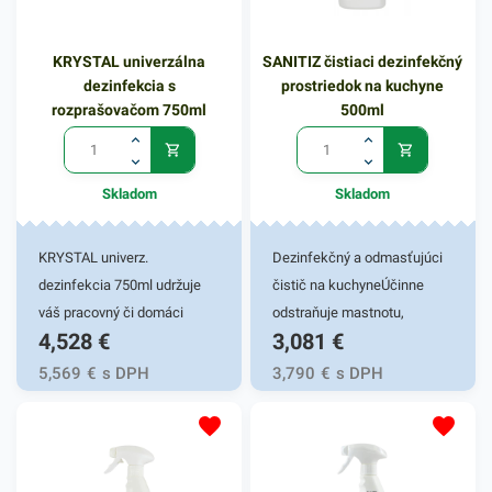
KRYSTAL univerzálna
SANITIZ čistiaci dezinfekčný
dezinfekcia s
prostriedok na kuchyne
rozprašovačom 750ml
500ml
Skladom
Skladom
KRYSTAL univerz.
Dezinfekčný a odmasťujúci
dezinfekcia 750ml udržuje
čistič na kuchyneÚčinne
váš pracovný či domáci
odstraňuje mastnotu,
4,528
€
3,081
€
priestor vždy čistý. Čistiaci
pripáleniny a usadeniny v
prostriedok Krystal je určený
kuchyni. Je ideálny na
5,569
€
s DPH
3,790
€
s DPH
na spoľahlivé čistenie plôch
udržiavanie hygienickej
a predmetov v
čistoty – ničí obalené vírusy,
potravinárstve, stravovacích
baktérie, huby a plesne.
prevádzkach, zdravotníctve i
Vhodný na čistenie