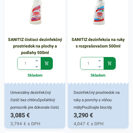
vašej domácnosti. Priamou
pracovných dosiek,
aplikáciou si účinne poradí v
sporákov, varných dosiek,
boji proti nežiaducim
rúr, digestorov či
baktériám a rôznym
drezov.Vôňa: citrón.
nečistotám. Prípravok
SANITIZ čistiaci dezinfekčný
SANITIZ dezinfekcia na ruky
Krystal zanecháva povrch
prostriedok na plochy a
s rozprašovačom 500ml
bez choroboplodných
podlahy 500ml
zárodkov a pôsobí i
preventívne proti tvorbe
plesní. Tento čistiaci
Skladom
Skladom
prostriedok s rozprašovačom
uchovávajte mimo dosahu
detí. V našej širokej ponuke
Univerzálny dezinfekčný
Dezinfekčný prostriedok na
produktov nájdete ďalšie
čistič bez chlóruSpoľahlivý
ruky a povrchy s vôňou
podobné príslušenstvo.
pomocník pre dokonale čistú
mätyPoužívajte biocídy
3,085
€
3,290
€
a hygienickú domácnosť!
bezpečným spôsobom. Pred
Tento univerzálny čistič bez
použitím si vždy prečítajte
3,794
€
s DPH
4,047
€
s DPH
chlóru účinne dezinfikuje a
etiketu a informácie o