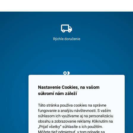
Rýchle doručenie
Spokojných 3600 zákazníkov
Nastavenie Cookies, na vašom
súkromí nám záleží
Táto stránka používa cookies na správne
fungovanie a analýzu návštevnosti. S vaším
súhlasom ich využívame aj na personalizáciu
obsahu a zobrazovanie reklamy. Kliknutím na
„Prijať všetky“ súhlasíte s ich použitím.
Centrála a predajňa v Senci
Môžete tiež odmietnuť, v tom prípade sa