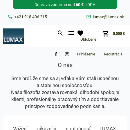
Doprava zadarmo nad
60 €
s DPH
Zabudnuté heslo?
+421 918 406 215
lumax@lumax.sk
E-mail
0,000
€
Obľúbené
Prihlásenie
Registrácia
O nás
Sme hrdí, že sme sa aj vďaka Vám stali úspešnou
a stabilnou spoločnosťou.
Naša filozofia zostáva rovnaká: dlhodobí spokojní
klienti, profesionálny pracovný tím a dodržiavanie
princípov zodpovedného podnikania.
Vážení zákazníci, spoločnosť LUMAX,