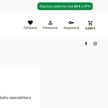
Zabudnuté heslo?
Doprava zadarmo nad
60 €
s DPH
E-mail
Obľúbené
Prihlásenie
Registrácia
0,000
€
ašeho newslettera