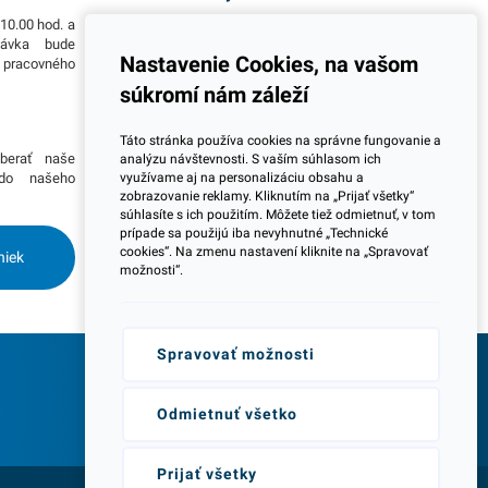
10.00 hod. a
Všetky naše výrobky disponujú slovenským i
návka bude
európskym certifikátom kvality, čo považujeme za
Nastavenie Cookies, na vašom
o pracovného
jeden z dôležitých ukazovateľov zodpovedného
podnikania.
súkromí nám záleží
Viac informácií
Táto stránka používa cookies na správne fungovanie a
berať naše
Potrebujete viac informácií ohľadom pravidelnej
analýzu návštevnosti. S vaším súhlasom ich
 do našeho
dlhodobej spolupráce pri odberoch? Prosím
využívame aj na personalizáciu obsahu a
zobrazovanie reklamy. Kliknutím na „Prijať všetky“
skontaktujte sa s naším obchodným tímom a
súhlasíte s ich použitím. Môžete tiež odmietnuť, v tom
dohodnite si stretnutie kdekoľvek na Slovensku.
prípade sa použijú iba nevyhnutné „Technické
Radi Vás navštívime.
cookies“. Na zmenu nastavení kliknite na „Spravovať
niek
možnosti“.
Spravovať možnosti
Odborné poradenstvo
Odmietnuť všetko
Prijať všetky