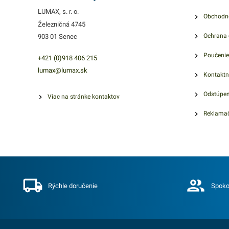
LUMAX, s. r. o.
Obchodn
Železničná 4745
Ochrana 
903 01 Senec
Poučenie
+421 (0)918 406 215
lumax@lumax.sk
Kontaktn
Odstúpen
Viac na stránke kontaktov
Reklamač
Rýchle doručenie
Spoko