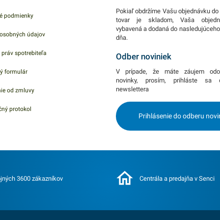
Pokiaľ obdržíme Vašu objednávku do 
é podmienky
tovar je skladom, Vaša objed
vybavená a dodaná do nasledujúceh
osobných údajov
dňa.
 práv spotrebiteľa
Odber noviniek
V prípade, že máte záujem odo
ý formulár
novinky, prosím, prihláste sa
newslettera
ie od zmluvy
ný protokol
Prihlásenie do odberu novi
jných 3600 zákazníkov
Centrála a predajňa v Senci