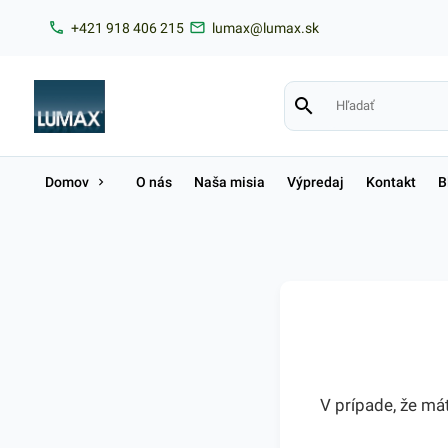
+421 918 406 215
lumax@lumax.sk
Domov
O nás
Naša misia
Výpredaj
Kontakt
B
V prípade, že má