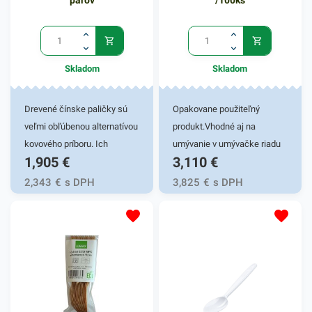
párov
/100ks
Skladom
Skladom
Drevené čínske paličky sú
Opakovane použiteľný
veľmi obľúbenou alternatívou
produkt.Vhodné aj na
kovového príboru. Ich
umývanie v umývačke riadu
1,905
€
3,110
€
výhodou je fakt, že sú
(aj viac ako 125 cyklov).
výrazne šetrnejšie k prírode
2,343
€
s DPH
3,825
€
s DPH
než plastový či kovový príbor.
Čínske paličky sú vhodné pre
rôzne gastronomické
zariadenia, fast foody,
bufety, jedálne, catering,
festivaly, rodinné grilovačky,
oslavy a domácnosti. Paličky