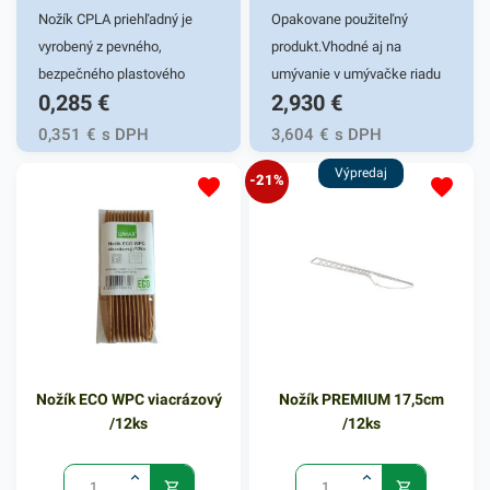
ďalšie podobné produkty.
Nožík CPLA priehľadný je
Opakovane použiteľný
vyrobený z pevného,
produkt.Vhodné aj na
bezpečného plastového
umývanie v umývačke riadu
0,285
€
2,930
€
materiálu. Nôž je hygienicky
(aj viac ako 125 cyklov).
nezávadný, vďaka čomu je
0,351
€
s DPH
3,604
€
s DPH
vhodný najmä pre rôzne
Výpredaj
-21%
nemocničné zariadenia,
letecké spoločnosti,
donáškové služby a fast
foody. Vyrobený z kvalitného
bioplastu C-PLA, odolnosť do
70 °C, vhodný pre studené a
teplé jedlá. Predstavuje
ekonomicky najdostupnejšie
Nožík ECO WPC viacrázový
Nožík PREMIUM 17,5cm
riešenie svojou kombináciou
/12ks
/12ks
ceny a kvality. Nože CPLA sú
určené na jednorázové
použitie. Výhodné balenie