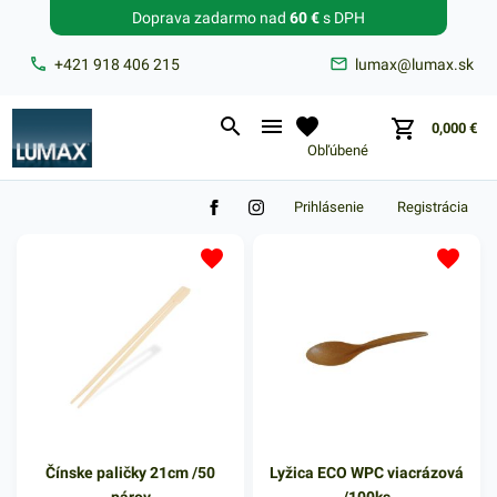
Doprava zadarmo nad
60 €
s DPH
Zabudnuté heslo?
+421 918 406 215
lumax@lumax.sk
E-mail
0,000
€
Obľúbené
Prihlásenie
Registrácia
Čínske paličky 21cm /50
Lyžica ECO WPC viacrázová