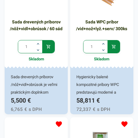
ceny a kvality. Nožíky sú
určené na jednorázové
Sada drevených príborov
Sada WPC príbor
použitie. Výhodné balenie
/nôž+vidl+obrúsok / 60 sád
/vid+nož+lyž.+serv/ 300ks
obsahuje 100ks drevených
nožov v svetlohnedom
farebnom vyhotovení. V
našej ponuke nájdete ďalšie
Skladom
Skladom
podobné produkty, ktoré vás
zaručene oslovia.
Sada drevených príborov
Hygienicky balené
/nôž+vidl+obrúsok je veľmi
kompozitné príbory WPC
praktickým doplnkom
predstavujú moderné a
5,500
€
58,811
€
rôznych gastronomických
ekologické riešenie vhodné
reštaurácií a iných
nielen na jednorazové, ale aj
6,765
€
s DPH
72,337
€
s DPH
potravinových prevádzok.
na opakované použitie.
Sada je vhodná pre fresh
Vďaka vysokej odolnosti
obchody či fast foody. Je
zvládajú teploty až do 100 °C