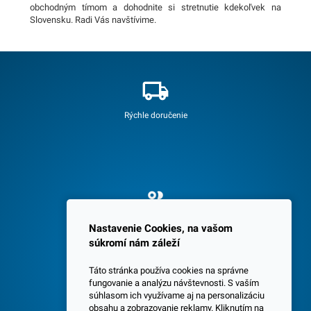
obchodným tímom a dohodnite si stretnutie kdekoľvek na
Slovensku. Radi Vás navštívime.
Rýchle doručenie
Spokojných 3600 zákazníkov
Nastavenie Cookies, na vašom
súkromí nám záleží
Táto stránka používa cookies na správne
fungovanie a analýzu návštevnosti. S vaším
súhlasom ich využívame aj na personalizáciu
obsahu a zobrazovanie reklamy. Kliknutím na