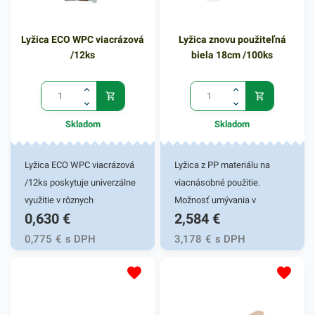
sú vyrobené z dreva, ktoré
vzniká v kambiu kmeňa
Lyžica ECO WPC viacrázová
Lyžica znovu použiteľná
stromov, známa ako tenká
/12ks
biela 18cm /100ks
vrstva pod kôrou a lykom.
Vidličky sú zhotovené z
vybraných lesných drevín a
prechádzajú osobitnými
Skladom
Skladom
výrobnými procesmi.
Hygienicky nezávadné. V
našej širokej ponuke nájdete
Lyžica ECO WPC viacrázová
Lyžica z PP materiálu na
ďalšie podobné produkty,
/12ks poskytuje univerzálne
viacnásobné použitie.
ktoré vás nepochybne
využitie v rôznych
Možnosť umývania v
0,630
€
2,584
€
oslovia.
gastronomických
umývačke. Dĺžka 18cm,
prevádzkach. Plastová
100ks v balení.
0,775
€
s DPH
3,178
€
s DPH
lyžička je vyrobená z
odolného recyklovaného
materiálu, vďaka ktorému ju
možno umyť i v umývačke