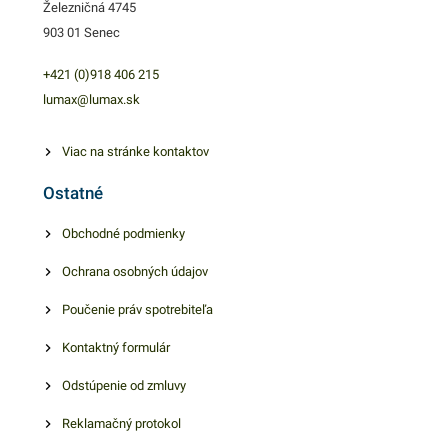
Železničná 4745
nájdete ďalšie podobné
903 01 Senec
produkty, ktoré vás zaručene
oslovia.
+421 (0)918 406 215
lumax@lumax.sk
Viac na stránke kontaktov
Ostatné
Obchodné podmienky
Ochrana osobných údajov
Poučenie práv spotrebiteľa
Kontaktný formulár
Odstúpenie od zmluvy
Reklamačný protokol