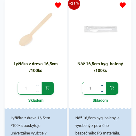
-21%
lyžička je vyrobená z
ekologického materiálu a je
hygienicky nezávadná.
Lyžička na zmrzlinu nájde
veľké uplatnenie najmä v
gastro podnikoch, ktoré
obsahujú zmrzlinový
segment. Balenie obsahuje
Lyžička z dreva 16,5cm
Nôž 16,5cm hyg. balený
500 kusov lyžičiek s
/100ks
/100ks
rozmerom 9,5 cm. Lyžičky sú
biologicky rozložiteľné.
Vymeňte plastové lyžičky za
ekologickejšiu alternatívu. V
Skladom
Skladom
našej širokej ponuke nájdete
ďalšie podobné produkty.
Lyžička z dreva 16,5cm
Nôž 16,5cm hyg. balený je
/100ks poskytuje
vyrobený z pevného,
univerzálne využitie v
bezpečného PS materiálu.