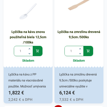
riadu, avšak sa neodporúča
použitie v mikrovlnke.
Hygienicky nezávadná,
priehľadná lyžica nájde veľké
uplatnenie najmä v tých
Lyžička na kávu znovu
Lyžička na zmrzlinu drevená
podnikoch, ktoré robia
použiteľná biela 12,5cm
9,5cm /500ks
donášku, rozvoz jedál. Lyžicu
/100ks
je možné viackrát použiť.
Balenie obsahuje 12 kusov
lyžíc v hnedom vyhotovení. V
Skladom
Skladom
našej širokej ponuke nájdete
ďalšie podobné produkty.
Lyžička na kávu z PP
Lyžička na zmrzlinu drevená
materiálu na viacnásobné
9,5cm /500ks poskytuje
použitie. Možnosť umývania
univerzálne využitie v
1,822
€
6,124
€
v umývačke. Dĺžka 12,5cm,
rôznych gastronomických
100ks v balení.
prevádzkach a
2,242
€
s DPH
7,532
€
s DPH
zmrzlinárňach. Drevená