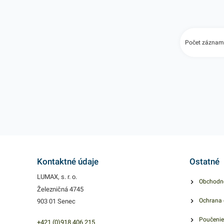
ľahkých predme
povrchu. 38mm
Počet záznam
Kontaktné údaje
Ostatné
LUMAX, s. r. o.
Obchodn
Železničná 4745
Ochrana 
903 01 Senec
Poučenie
+421 (0)918 406 215