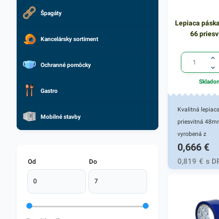
Špagáty
Lepiaca pásk
66 priesv
Kancelársky sortiment
Ochranné pomôcky
Sklado
Gastro
Kvalitná lepiac
Mobilné stavby
priesvitná 48
vyrobená z
0,666
€
polypropylénu.
Vyznačuje sa v
0,819
€
s D
Od
Do
lepivosťou a je
na archivovanie
balenie kartóno
pásky: 48 mm 