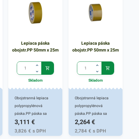
ostraňuje. 48x50 -
šírka/návin
Lepiaca páska
Lepiaca páska
obojstr.PP 50mm x 25m
obojstr.PP 50mm x 25m
Skladom
Skladom
Obojstranná lepiaca
Obojstranná lepiaca
polypropylénová
polypropylénová
páska.PP páska sa
páska.PP páska sa
3,111
€
2,264
€
používa na lepenie
používa na lepenie
kobercov, dekoračných
kobercov, dekoračných
3,826
€
s DPH
2,784
€
s DPH
predmetov a iných
predmetov a iných