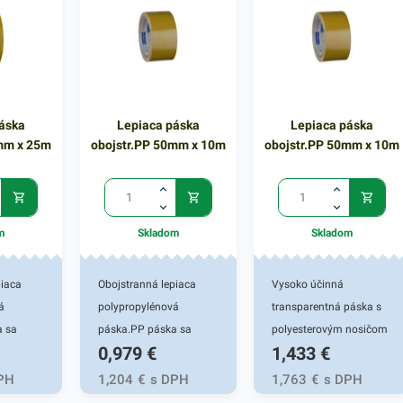
Návin
pásky: 48 mm Návin
kartónov. Šírka pásky: 9
Cena za 1
/dĺžka/: 66 m Cena za 1
mm Návin /dĺžka/: 66 m
ks
Cena za 1 ks
áska
Lepiaca páska
Lepiaca páska
8mm x 25m
obojstr.PP 50mm x 10m
obojstr.PP 50mm x 10m
m
Skladom
Skladom
piaca
Obojstranná lepiaca
Vysoko účinná
á
polypropylénová
transparentná páska s
a sa
páska.PP páska sa
polyesterovým nosičom
0,979
€
1,433
€
nie
používa na lepenie
s lepidlom z upraveného
račných
kobercov, dekoračných
akrylátu. Je vhodná na
PH
1,204
€
s DPH
1,763
€
s DPH
ých
predmetov a iných
aplikácie, ktoré