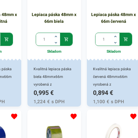
a 48mm x
Lepiaca páska 48mm x
Lepiaca páska 48mm x
itná
66m biela
66m červená
m
Skladom
Skladom
a páska
Kvalitná lepiaca páska
Kvalitná lepiaca páska
mmx66m
biela 48mmx66m
červená 48mmx66m
vyrobená z
vyrobená z
0,995
€
0,894
€
polypropylénu.
polypropylénu.
ysokou
Vyznačuje sa vysokou
Vyznačuje sa vysokou
PH
1,224
€
s DPH
1,100
€
s DPH
 výborná
lepivosťou a je výborná
lepivosťou a je výborná
 a
na archivovanie a
na archivovanie a
v. Šírka
balenie kartónov. Šírka
balenie kartónov. Šírka
Návin
pásky: 48 mm Návin
pásky: 48 mm Návin