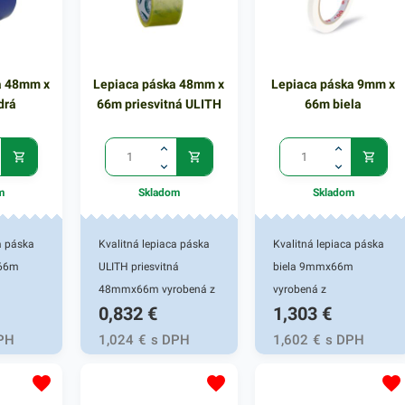
Cena za 1
/dĺžka/: 66 m Cena za 1
/dĺžka/: 66 m Cena za 1
ks
ks
a 48mm x
Lepiaca páska 48mm x
Lepiaca páska 9mm x
drá
66m priesvitná ULITH
66m biela
m
Skladom
Skladom
a páska
Kvalitná lepiaca páska
Kvalitná lepiaca páska
66m
ULITH priesvitná
biela 9mmx66m
48mmx66m vyrobená z
vyrobená z
0,832
€
1,303
€
polypropylénu.
polypropylénu.
ysokou
Vyznačuje sa vysokou
Vyznačuje sa vysokou
PH
1,024
€
s DPH
1,602
€
s DPH
 výborná
lepivosťou a je výborná
lepivosťou a je výborná
 a
na archivovanie a
na jednoduchú prácu s
v. Šírka
balenie kartónov. Šírka
papierom a balenie