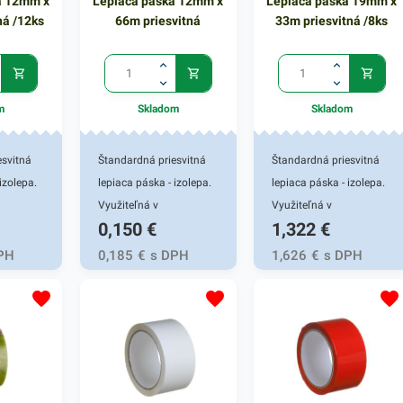
a 12mm x
Lepiaca páska 12mm x
Lepiaca páska 19mm x
ná /12ks
66m priesvitná
33m priesvitná /8ks
m
Skladom
Skladom
esvitná
Štandardná priesvitná
Štandardná priesvitná
izolepa.
lepiaca páska - izolepa.
lepiaca páska - izolepa.
Využiteľná v
Využiteľná v
0,150
€
1,322
€
 a
domácnostiach a
domácnostiach a
 balenie
kanceláriách na balenie
kanceláriách na balenie
PH
0,185
€
s DPH
1,626
€
s DPH
 Odolná a
a archivovanie. Odolná a
a archivovanie. Odolná a
írka
nepriepustná. Šírka
nepriepustná. Šírka
lžka
pásky 12mm, dlžka
pásky 19mm, dlžka
 ks v
návinu 66m.
návinu 33m. 8 ks v
balení.