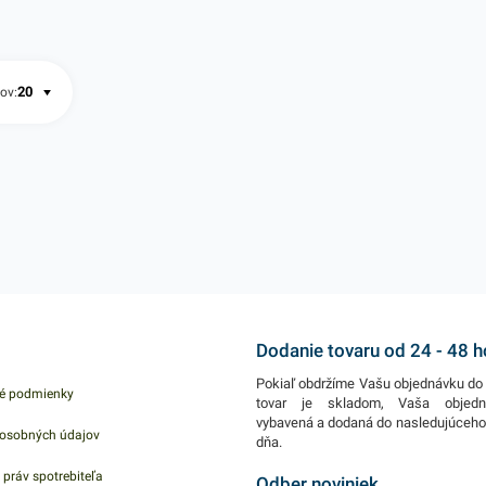
tov k
ľahkých predmetov k
nevyžadujú konštrukčnú
 x 25m
povrchu. 50mm x 10m
pevnosť VHB pások.
Vďaka silnej vrstve
ov:
lepidla umožňuje lepenie
štrukturovaných
povrchov. Používa sa
napr. pri sťahovaní, šití
textilu, lepení ozdobných
a reklamných obalov,
rámovaní obrazov,
Dodanie tovaru od 24 - 48 
Pokiaľ obdržíme Vašu objednávku do 
é podmienky
tovar je skladom, Vaša objed
vybavená a dodaná do nasledujúceh
osobných údajov
dňa.
 práv spotrebiteľa
Odber noviniek