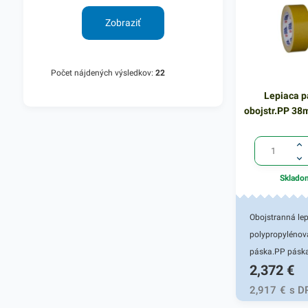
pásky: 48 mm 
Zobraziť
/dĺžka/: 66 m 
ks
Počet nájdených výsledkov:
22
Lepiaca p
obojstr.PP 3
Sklado
Obojstranná le
polypropylénov
páska.PP pásk
2,372
€
používa na lepe
kobercov, deko
2,917
€
s D
predmetov a in