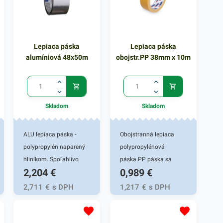
/dĺžka/: 66 m Cena za 1
/dĺžka/: 66 m Cena za 1
ks
ks
Lepiaca páska
Lepiaca páska
alumíniová 48x50m
obojstr.PP 38mm x 10m
Skladom
Skladom
ALU lepiaca páska -
Obojstranná lepiaca
polypropylén naparený
polypropylénová
hliníkom. Spoľahlivo
páska.PP páska sa
2,204
€
0,989
€
utesní a prelepí ryhy
používa na lepenie
izolačných materiálov.
kobercov, dekoračných
2,711
€
s DPH
1,217
€
s DPH
Je vysoko lepivá,
predmetov a iných
nehorľavá, odolná voči
ľahkých predmetov k
chemikáliám a ľahko sa
povrchu. 38mm x 10m