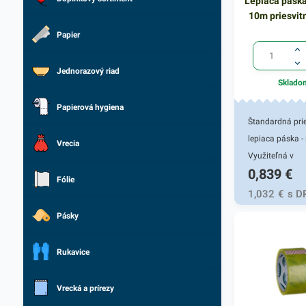
Lepiaca pásk
10m priesvit
Papier
Jednorazový riad
Sklado
Papierová hygiena
Štandardná pri
lepiaca páska - 
Vrecia
Využiteľná v
0,839
€
domácnostiach
Fólie
kanceláriách na
1,032
€
s D
a archivovanie.
Pásky
nepriepustná. Š
pásky 12mm, d
Rukavice
návinu 10m. 12
balení.
Vrecká a prírezy