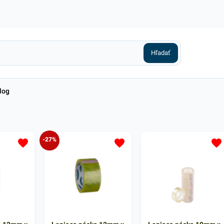
log
-27%