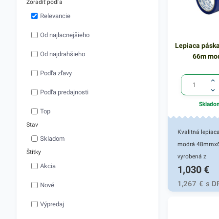
/dĺžka/: 66 m 
Zoradiť podľa
ks
Relevancie
Od najlacnejšieho
Lepiaca pásk
Od najdrahšieho
66m mo
Podľa zľavy
Podľa predajnosti
Sklado
Top
Stav
Kvalitná lepiac
Skladom
modrá 48mmx
Štítky
vyrobená z
Akcia
1,030
€
polypropylénu.
Vyznačuje sa v
1,267
€
s D
Nové
lepivosťou a je
Výpredaj
na archivovanie
balenie kartóno