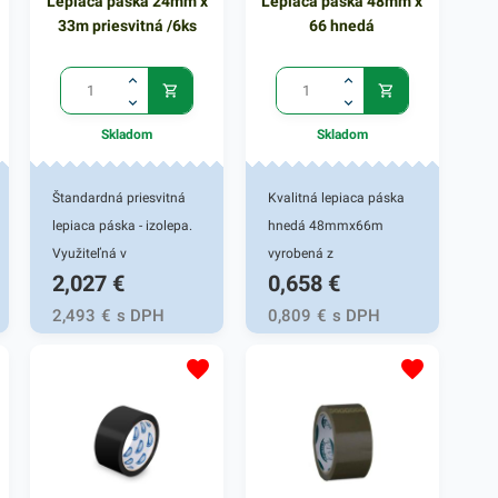
Lepiaca páska 24mm x
Lepiaca páska 48mm x
33m priesvitná /6ks
66 hnedá
Skladom
Skladom
Štandardná priesvitná
Kvalitná lepiaca páska
lepiaca páska - izolepa.
hnedá 48mmx66m
Využiteľná v
vyrobená z
2,027
€
0,658
€
domácnostiach a
polypropylénu.
kanceláriách na balenie
Vyznačuje sa vysokou
2,493
€
s DPH
0,809
€
s DPH
a archivovanie. Odolná a
lepivosťou a je výborná
nepriepustná. Šírka
na archivovanie a
pásky 24mm, dlžka
balenie kartónov. Šírka
návinu 33m. 6 ks v
pásky: 48 mm Návin
balení.
/dĺžka/: 66 m Cena za 1
ks