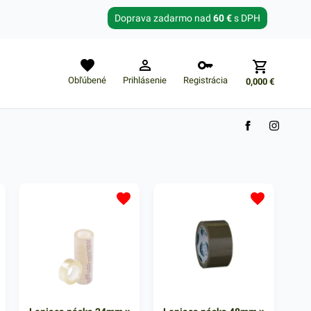
Zabudnuté heslo?
Doprava zadarmo nad
60 €
s DPH
E-mail
Obľúbené
Prihlásenie
Registrácia
0,000
€