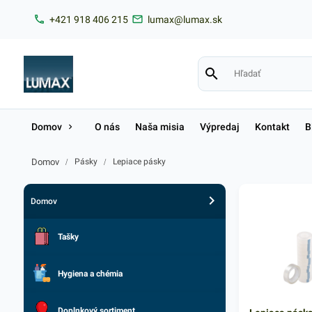
+421 918 406 215
lumax@lumax.sk
Domov
O nás
Naša misia
Výpredaj
Kontakt
B
Domov
/
Pásky
/
Lepiace pásky
Domov
Tašky
Hygiena a chémia
Doplnkový sortiment