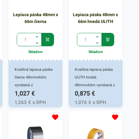
Lepiaca páska 48mm x
Lepiaca páska 48mm x
66m čierna
66m hnedá ULITH
Skladom
Skladom
Kvalitná lepiaca páska
Kvalitná lepiaca páska
čierna 48mmx66m
ULITH hnedá
vyrobená z
48mmx66m vyrobená z
1,027
€
0,875
€
polypropylénu.
polypropylénu.
Vyznačuje sa vysokou
Vyznačuje sa vysokou
1,263
€
s DPH
1,076
€
s DPH
lepivosťou a je výborná
lepivosťou a je výborná
na archivovanie a
na archivovanie a
balenie kartónov. Šírka
balenie kartónov. Šírka
pásky: 48 mm Návin
pásky: 48 mm Návin