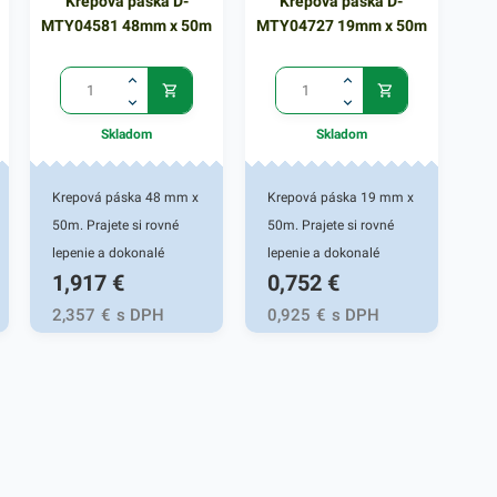
Krepová páska D-
Krepová páska D-
MTY04581 48mm x 50m
MTY04727 19mm x 50m
Skladom
Skladom
Krepová páska 48 mm x
Krepová páska 19 mm x
50m. Prajete si rovné
50m. Prajete si rovné
lepenie a dokonalé
lepenie a dokonalé
1,917
€
0,752
€
farebné okraje pri
farebné okraje pri
natieraní a stierkovaní?
natieraní a stierkovaní?
2,357
€
s DPH
0,925
€
s DPH
Ideálna je táto krepová
Ideálna je táto krepová
maliarska páska pre
maliarska páska pre
amatérov aj profíkov.
amatérov aj profíkov.
Dlžká návinu 50 m.
Dlžká návinu 50 m.
Nepriepustný materiál =
Nepriepustný materiál =
100%výsledok. Krepové
100%výsledok. Krepové