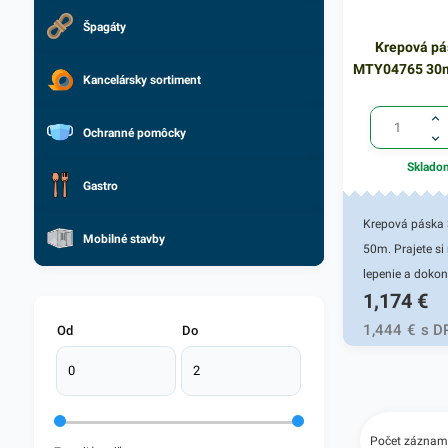
pásky skladom
Špagáty
Krepová pá
MTY04765 30
Kancelársky sortiment
Ochranné pomôcky
Sklado
Gastro
Krepová páska
Mobilné stavby
50m. Prajete si
lepenie a dokon
1,174
€
farebné okraje p
natieraní a stie
1,444
€
s D
Od
Do
Ideálna je táto
maliarska pásk
amatérov aj pro
Dlžká návinu 5
Počet záznam