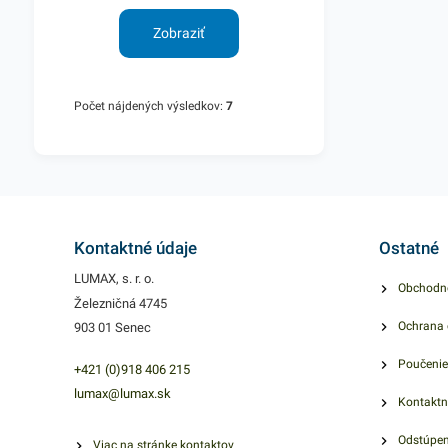
Zobraziť
Počet nájdených výsledkov:
7
Kontaktné údaje
Ostatné
LUMAX, s. r. o.
Obchodn
Železničná 4745
Ochrana 
903 01 Senec
Poučenie
+421 (0)918 406 215
lumax@lumax.sk
Kontaktn
Odstúpen
Viac na stránke kontaktov