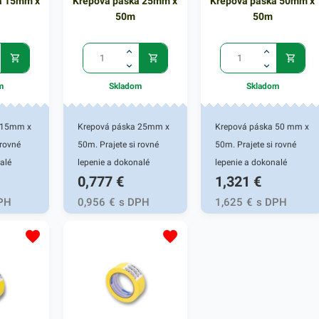
a 15mm x
Krepová páska 25mm x
Krepová páska 50mm x
50m
50m
m
Skladom
Skladom
 15mm x
Krepová páska 25mm x
Krepová páska 50 mm x
 rovné
50m. Prajete si rovné
50m. Prajete si rovné
alé
lepenie a dokonalé
lepenie a dokonalé
0,777
€
1,321
€
ri
farebné okraje pri
farebné okraje pri
rkovaní?
natieraní a stierkovaní?
natieraní a stierkovaní?
PH
0,956
€
s DPH
1,625
€
s DPH
 krepová
Ideálna je táto krepová
Ideálna je táto krepová
arov
páska pre maliarov
páska pre maliarov
fíkov.
amatérov aj profíkov.
amatérov aj profíkov.
0 m.
Dlžká návinu 50 m.
Dlžká návinu 50 m.
ateriál =
Nepriepustný materiál =
Nepriepustný materiál =
Krepové
100%výsledok. Krepové
100%výsledok. Krepové