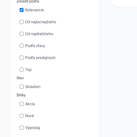
Nepriepustný m
Zoradiť podľa
100%výsledok. 
Relevancie
pásky skladom
Od najlacnejšieho
Od najdrahšieho
Podľa zľavy
Podľa predajnosti
Top
Stav
Skladom
Štítky
Akcia
Nové
Výpredaj