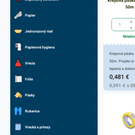
Krepová pásk
50m
Papier
Jednorazový riad
Sklado
Papierová hygiena
Krepová páska
50m. Prajete si
Vrecia
lepenie a dokon
0,481
€
farebné okraje p
Fólie
natieraní a stie
0,591
€
s D
Ideálna je táto
Pásky
páska pre mali
amatérov aj pro
Rukavice
Dlžká návinu 5
Nepriepustný m
Vrecká a prírezy
100%výsledok. 