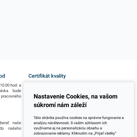
hod
Certifikát kvality
10.00 hod. a
Všetky naše výrobky disponujú slovenským i
návka bude
európskym certifikátom kvality, čo považujeme za
Nastavenie Cookies, na vašom
o pracovného
jeden z dôležitých ukazovateľov zodpovedného
podnikania.
súkromí nám záleží
Viac informácií
Táto stránka používa cookies na správne fungovanie a
berať naše
Potrebujete viac informácií ohľadom pravidelnej
analýzu návštevnosti. S vaším súhlasom ich
 do našeho
dlhodobej spolupráce pri odberoch? Prosím
využívame aj na personalizáciu obsahu a
zobrazovanie reklamy. Kliknutím na „Prijať všetky“
skontaktujte sa s naším obchodným tímom a