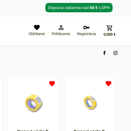
Zabudnuté heslo?
Doprava zadarmo nad
60 €
s DPH
E-mail
Obľúbené
Prihlásenie
Registrácia
0,000
€