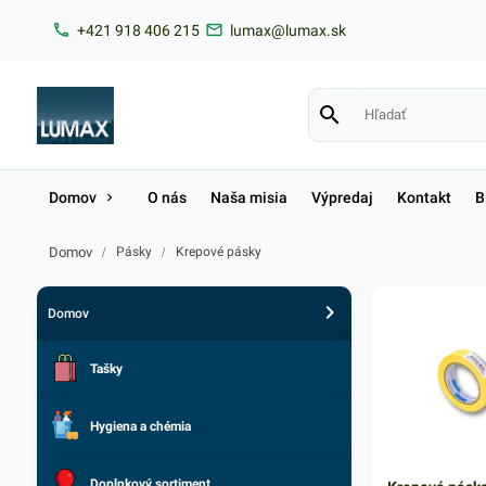
+421 918 406 215
lumax@lumax.sk
Domov
O nás
Naša misia
Výpredaj
Kontakt
B
Domov
/
Pásky
/
Krepové pásky
Domov
Tašky
Hygiena a chémia
Doplnkový sortiment