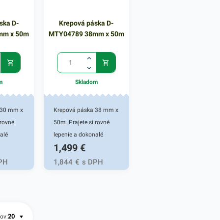
.
pásky skladom.
pásky skladom.
ska D-
Krepová páska D-
mm x 50m
MTY04789 38mm x 50m
m
Skladom
 30 mm x
Krepová páska 38 mm x
 rovné
50m. Prajete si rovné
alé
lepenie a dokonalé
1,499
€
ri
farebné okraje pri
rkovaní?
natieraní a stierkovaní?
PH
1,844
€
s DPH
 krepová
Ideálna je táto krepová
a pre
maliarska páska pre
fíkov.
amatérov aj profíkov.
0 m.
Dlžká návinu 50 m.
ov: