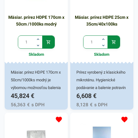
balení mäsa. Prírez z
mikroténu je rezaný v
Mäsiar. prírez HDPE 170cm x
Mäsiar. prírez HDPE 25cm x
rozmeroch 120 x 110 cm.
50cm /1000ks modrý
35cm/40x100ks
Vylepšite balenie mäsových
a iných výrobkov praktickým
mikroténom. Balenie
obsahuje 500ks
Skladom
Skladom
mäsiarenských prírezov. V
našej ponuke nájdete ďalšie
podobné produkty.
Mäsiar. prírez HDPE 170cm x
Prírez vyrobený z klasického
50cm/1000ks modrý je
mikroténu. Hygienické
výbornou možnosťou balenia
podávanie a balenie potravín
45,824
€
6,608
€
mäsových a iných
a potravinárskych výrobkov.
potravinových výrobkov.
Vhodný pre lahôdky a
56,363
€
s DPH
8,128
€
s DPH
Svoje praktické využitie
mäsiarstva. Hrúbka 8µm
nájde v obchodoch,
mäsiarniach, ako aj vo vašej
domácnosti. Svojím pevným