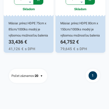
obsahuje 1000ks
Skladom
Skladom
mäsiarenských prírezov. V
našej ponuke nájdete ďalšie
podobné produkty.
Mäsiar. prírez HDPE 75cm x
Mäsiar. prírez HDPE 80cm x
85cm/1000ks modrý je
150cm/1000ks modrý je
výbornou možnosťou balenia
výbornou možnosťou balenia
33,436
€
64,752
€
mäsových a iných
mäsových a iných
potravinových výrobkov.
potravinových výrobkov.
41,126
€
s DPH
79,645
€
s DPH
Svoje praktické využitie
Svoje praktické využitie
nájde v obchodoch,
nájde v obchodoch,
mäsiarniach, ako aj vo vašej
mäsiarniach, ako aj vo vašej
domácnosti. Svojím pevným
domácnosti. Svojím pevným
1
Počet záznamov:
HDPE zložením a ľahkou
HDPE zložením a ľahkou
hmotnosťou zaisťuje
hmotnosťou zaisťuje
jednoduchú manipuláciu pri
jednoduchú manipuláciu pri
balení mäsa. Prírez z
balení mäsa. Prírez z
mikroténu je rezaný v
mikroténu je rezaný v
rozmeroch 75cm x 85cm.
rozmeroch 80cm x 150cm.