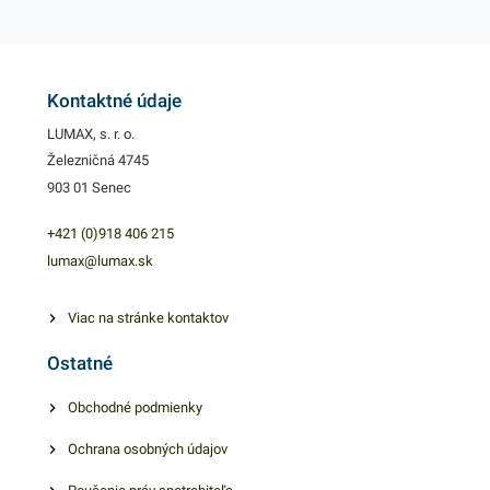
Vylepšite balenie mäsových
Vylepšite balenie mäsových
a iných výrobkov praktickým
a iných výrobkov praktickým
mikroténom. Balenie
mikroténom. Balenie
Kontaktné údaje
obsahuje 1000ks
obsahuje 1000ks
mäsiarenských prírezov. V
LUMAX, s. r. o.
mäsiarenských prírezov. V
Železničná 4745
našej ponuke nájdete ďalšie
našej ponuke nájdete ďalšie
903 01 Senec
podobné produkty.
podobné produkty.
+421 (0)918 406 215
lumax@lumax.sk
Viac na stránke kontaktov
Ostatné
Obchodné podmienky
Ochrana osobných údajov