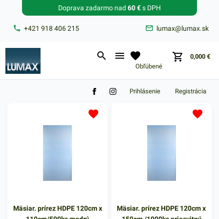
Doprava zadarmo nad
60 €
s DPH
Zabudnuté heslo?
+421 918 406 215
lumax@lumax.sk
E-mail
0,000
€
Obľúbené
Prihlásenie
Registrácia
Mäsiar. prírez HDPE 120cm x
Mäsiar. prírez HDPE 120cm x