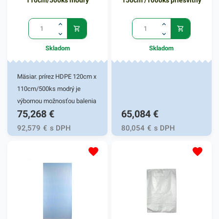
110cm/500ks modrý
150cm /1000ks priesvitný
Skladom
Skladom
Mäsiar. prírez HDPE 120cm x
110cm/500ks modrý je
výbornou možnosťou balenia
75,268
€
65,084
€
mäsových a iných
potravinových výrobkov.
92,579
€
s DPH
80,054
€
s DPH
Svoje praktické využitie
nájde v obchodoch,
mäsiarniach, ako aj vo vašej
domácnosti. Svojím pevným
HDPE zložením a ľahkou
hmotnosťou zaisťuje
jednoduchú manipuláciu pri