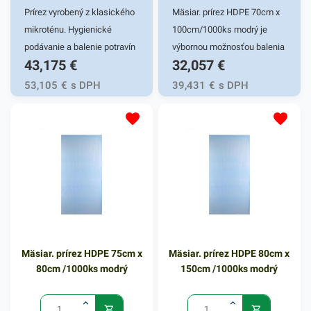
podobné produkty.
Prírez vyrobený z klasického
Mäsiar. prírez HDPE 70cm x
mikroténu. Hygienické
100cm/1000ks modrý je
podávanie a balenie potravín
výbornou možnosťou balenia
43,175
€
32,057
€
a potravinárskych výrobkov.
mäsových a iných
Vhodný pre lahôdky a
potravinových výrobkov.
53,105
€
s DPH
39,431
€
s DPH
mäsiarstva. Hrúbka 8µm
Svoje praktické využitie
nájde v obchodoch,
mäsiarniach, ako aj vo vašej
domácnosti. Svojím pevným
HDPE zložením a ľahkou
hmotnosťou zaisťuje
jednoduchú manipuláciu pri
balení mäsa. Prírez z
mikroténu je rezaný v
Mäsiar. prírez HDPE 75cm x
Mäsiar. prírez HDPE 80cm x
rozmeroch 70cm x 100cm.
80cm /1000ks modrý
150cm /1000ks modrý
Vylepšite balenie mäsových
a iných výrobkov praktickým
mikroténom. Balenie