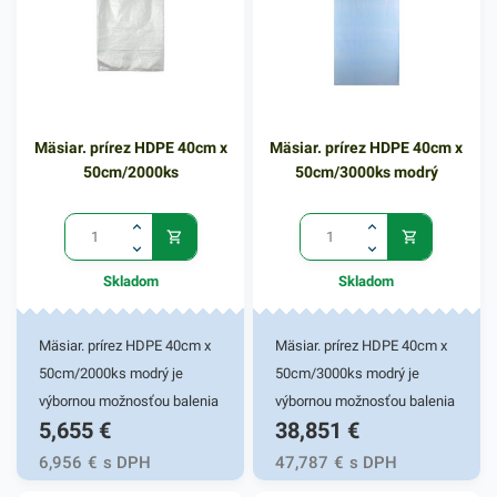
HDPE zložením a ľahkou
hmotnosťou zaisťuje
jednoduchú manipuláciu pri
balení mäsa. Prírez z
mikroténu je rezaný v
Mäsiar. prírez HDPE 40cm x
Mäsiar. prírez HDPE 40cm x
rozmeroch 170cm x 50cm.
50cm/2000ks
50cm/3000ks modrý
Vylepšite balenie mäsových
a iných výrobkov praktickým
mikroténom. Balenie
obsahuje 1000ks
Skladom
Skladom
mäsiarenských prírezov. V
našej ponuke nájdete ďalšie
podobné produkty.
Mäsiar. prírez HDPE 40cm x
Mäsiar. prírez HDPE 40cm x
50cm/2000ks modrý je
50cm/3000ks modrý je
výbornou možnosťou balenia
výbornou možnosťou balenia
5,655
€
38,851
€
mäsových a iných
mäsových a iných
potravinových výrobkov.
potravinových výrobkov.
6,956
€
s DPH
47,787
€
s DPH
Svoje praktické využitie
Svoje praktické využitie