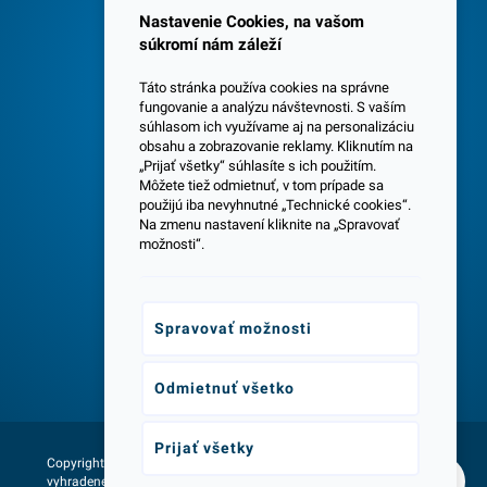
Spokojných 3600 zákazníkov
Nastavenie Cookies, na vašom
súkromí nám záleží
Táto stránka používa cookies na správne
fungovanie a analýzu návštevnosti. S vaším
súhlasom ich využívame aj na personalizáciu
obsahu a zobrazovanie reklamy. Kliknutím na
„Prijať všetky“ súhlasíte s ich použitím.
Centrála a predajňa v Senci
Môžete tiež odmietnuť, v tom prípade sa
použijú iba nevyhnutné „Technické cookies“.
Na zmenu nastavení kliknite na „Spravovať
možnosti“.
Spravovať možnosti
Odborné poradenstvo
Odmietnuť všetko
Prijať všetky
Copyright © 2026 - Všetky práva
Web vytvorila agentúra:
vyhradené lumax.sk
NetLife Guru