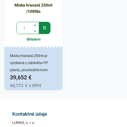
obsahuje 1000ks
Miska hranatá 250ml
mäsiarenských prírezov. V
/1000ks
našej ponuke nájdete ďalšie
podobné produkty.
Skladom
Miska hranatá 250ml je
vyrobená z odolného PP
plastu, prostredníctvom
39,652
€
ktorého je praktickým
pomocníkom pri balení
48,772
€
s DPH
rôznych jedál. Miska je
vhodná na teplé jedlá, prílohy
a lahôdky rôzneho druhu,
ktoré sú pripravené na rozvoz
Kontaktné údaje
alebo na ich uskladnenie.
LUMAX, s. r. o.
Túto hranatú misku však