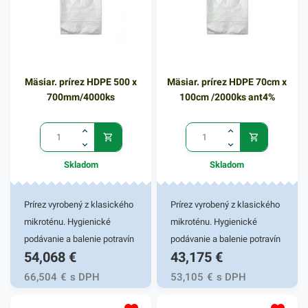
Mäsiar. prírez HDPE 500 x
Mäsiar. prírez HDPE 70cm x
700mm/4000ks
100cm /2000ks ant4%
Skladom
Skladom
Prírez vyrobený z klasického
Prírez vyrobený z klasického
mikroténu. Hygienické
mikroténu. Hygienické
podávanie a balenie potravín
podávanie a balenie potravín
54,068
€
43,175
€
a potravinárskych výrobkov.
a potravinárskych výrobkov.
Vhodný pre lahôdky a
Vhodný pre lahôdky a
66,504
€
s DPH
53,105
€
s DPH
mäsiarstva. Hrúbka 6µm
mäsiarstva. Hrúbka 8µm