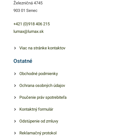
Železničná 4745
možno využiť aj na
903 01 Senec
uskladnenie a zabalenie
iného rôznorodého
+421 (0)918 406 215
sortimentu. Je ľahká a
lumax@lumax.sk
pevná. Výhodné balenie
obsahuje 1000 kusov PP
Viac na stránke kontaktov
misiek s objemom 250ml. V
Ostatné
našej ponuke nájdete ďalšie
podobné produkty, ktoré vás
Obchodné podmienky
zaručene oslovia.
Ochrana osobných údajov
Poučenie práv spotrebiteľa
Kontaktný formulár
Odstúpenie od zmluvy
Reklamačný protokol