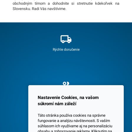
obchodným tímom a dohodnite si stretnutie kdekoľvek na
Slovensku. Radi Vás navštívime.
Rýchle doručenie
Spokojných 3600 zákazníkov
Nastavenie Cookies, na vašom
súkromí nám záleží
Táto stránka používa cookies na správne
fungovanie a analýzu návštevnosti. S vaším
súhlasom ich využívame aj na personalizáciu
obsahu a zobrazovanie reklamy. Kliknutím na