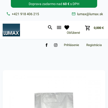
Doprava zadarmo nad
60 €
s DPH
Zabudnuté heslo?
+421 918 406 215
lumax@lumax.sk
E-mail
0,000
€
Obľúbené
Prihlásenie
Registrácia
Nákupný košík je prázdny