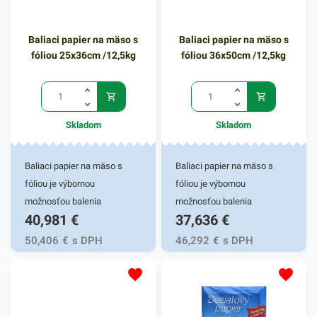
iný predmet, ktorý vám v
hmotnosťou 90g pevný a
papierovom balení vyhovuje.
dostatočne odolný voči
Baliaci papier na mäso s
Baliaci papier na mäso s
Svoje využitie nájde v
roztrhnutiu. Tento baliaci
fóliou 25x36cm /12,5kg
fóliou 36x50cm /12,5kg
rôznych obchodoch,
papier má rozmer 90x300cm.
kanceláriach i vo vašej
V našej širokej ponuke
domácnosti. Gramáž papiera
nájdete ďalšie podobné
Albíno je 25g/m2. Rozmer
produkty, ktoré vás
Skladom
Skladom
hárku predstavuje 70 x 100
nepochybne oslovia.
cm. Jedno balenie obsahuje
10kg baliaceho papiera. V
Baliaci papier na mäso s
Baliaci papier na mäso s
našej ponuke nájdete ďalšie
fóliou je výbornou
fóliou je výbornou
baliace papiere ako aj
možnosťou balenia
možnosťou balenia
40,981
€
37,636
€
súvisiace produkty.
mäsových a iných
mäsových a iných
potravinových výrobkov.
potravinových výrobkov.
50,406
€
s DPH
46,292
€
s DPH
Svoje praktické využitie
Svoje praktické využitie
nájde v obchodoch,
nájde v obchodoch,
mäsiarniach ako aj vo vašej
mäsiarniach ako aj vo vašej
domácnosti. Svojím
domácnosti. Svojím