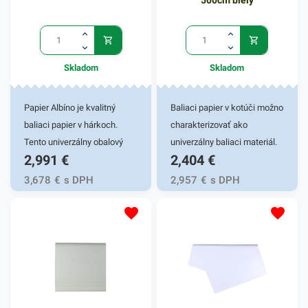
500cm biely
Skladom
Skladom
Papier Albíno je kvalitný
Baliaci papier v kotúči možno
baliaci papier v hárkoch.
charakterizovať ako
Tento univerzálny obalový
univerzálny baliaci materiál.
2,991
€
2,404
€
materiál sa vyznačuje svojou
Svojím kvalitným zložením a
jemnosťou a bielym
ľahkou hmotnosťou sa ľahko
3,678
€
s DPH
2,957
€
s DPH
farebným vyhotovením.
prispôsobí rôznym tvarom
Tento praktický baliaci
predmetov. Papier je vhodný
papier je vhodný
pre využitie do skladov,
predovšetkým na balenie
rôznych firiem, kancelárií či
darčekových predmetov či
menších priemyslov.
potravín. Do papiera však
Narozdiel od obyčajného
môžete zabaliť aj akýkoľvek
papiera je baliaci papier s