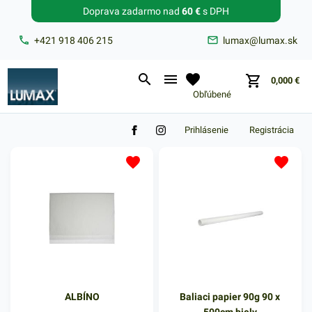
Doprava zadarmo nad
60 €
s DPH
Zabudnuté heslo?
+421 918 406 215
lumax@lumax.sk
E-mail
0,000
€
Obľúbené
Prihlásenie
Registrácia
ALBÍNO
Baliaci papier 90g 90 x