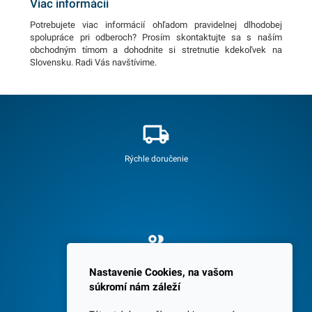
Viac informácií
Potrebujete viac informácií ohľadom pravidelnej dlhodobej
spolupráce pri odberoch? Prosím skontaktujte sa s naším
obchodným tímom a dohodnite si stretnutie kdekoľvek na
Slovensku. Radi Vás navštívime.
Rýchle doručenie
Spokojných 3600 zákazníkov
Nastavenie Cookies, na vašom
súkromí nám záleží