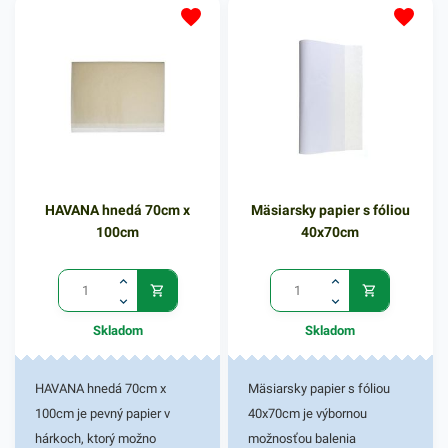
hamburgery, kuracie
jedla, je vynikajúcim
krídelka, nugetky a iné.
riešením pre balenie do
Rozmer 33x25cm. Balenie
práce, školy či výlety. Papier
obsahuje 1000 hárkov.
je rozdelený na 50 hárkov. Do
praktického papierového
hárku ľahko zabalíte chlieb,
bagetu, rôzne druhy pečiva a
mnoho iných potravín.
HAVANA hnedá 70cm x
Mäsiarsky papier s fóliou
Desiatový papier predstavuje
100cm
40x70cm
ekologický výrobok s
všestranným využitím. Jeden
hárok má rozmer 30x45cm. V
našej ponuke produktov
Skladom
Skladom
nájdete ďalšie podobné či
súvisiace produkty.
HAVANA hnedá 70cm x
Mäsiarsky papier s fóliou
100cm je pevný papier v
40x70cm je výbornou
hárkoch, ktorý možno
možnosťou balenia