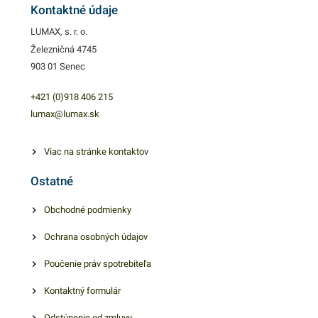
Kontaktné údaje
domácnosti. Rozmer
a iných výrobkov praktickým
papierovej rolky predstavuje
LUMAX, s. r. o.
baliacim pegamenom.
Železničná 4745
70cm x 2m. Baliaci papier sa
Pergamen v hnedom
903 01 Senec
predáva po 50 kusoch.
farebnom vyhotovení. V
Balenie obsahuje mix
našej ponuke nájdete ďalšie
+421 (0)918 406 215
rôznych vzorov.
podobné produkty. Rozmer je
lumax@lumax.sk
70 x 100 cm.
Viac na stránke kontaktov
Ostatné
Obchodné podmienky
Ochrana osobných údajov
Poučenie práv spotrebiteľa
Kontaktný formulár
Odstúpenie od zmluvy