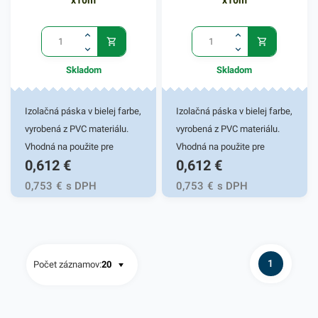
x10m
x10m
Skladom
Skladom
Izolačná páska v bielej farbe,
Izolačná páska v bielej farbe,
vyrobená z PVC materiálu.
vyrobená z PVC materiálu.
Vhodná na použite pre
Vhodná na použite pre
0,612
€
0,612
€
domácich kutilov, ale aj
domácich kutilov, ale aj
elektroprofíkov. Spoľahlivo
elektroprofíkov. Spoľahlivo
0,753
€
s DPH
0,753
€
s DPH
odiizoluje a označí káble.
odiizoluje a označí káble.
Dĺžka návinu 10m a šírke15
Dĺžka návinu 10m a šírke15
mm. Odolnosť je 20 N/cm.
mm. Odolnosť je 20 N/cm.
Izolačné pásky skladom.
Izolačné pásky skladom.
1
Počet záznamov: