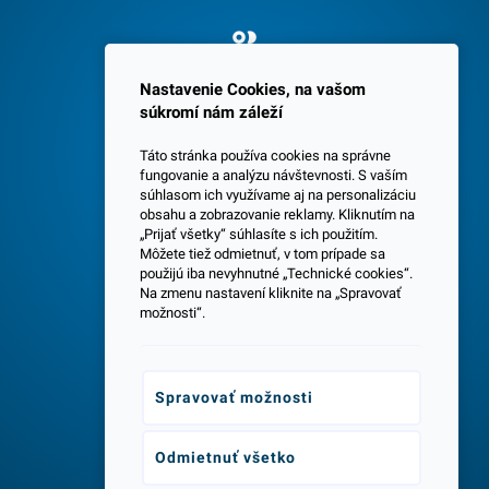
Spokojných 3600 zákazníkov
Nastavenie Cookies, na vašom
súkromí nám záleží
Táto stránka používa cookies na správne
fungovanie a analýzu návštevnosti. S vaším
súhlasom ich využívame aj na personalizáciu
obsahu a zobrazovanie reklamy. Kliknutím na
„Prijať všetky“ súhlasíte s ich použitím.
Centrála a predajňa v Senci
Môžete tiež odmietnuť, v tom prípade sa
použijú iba nevyhnutné „Technické cookies“.
Na zmenu nastavení kliknite na „Spravovať
možnosti“.
Spravovať možnosti
Odborné poradenstvo
Odmietnuť všetko