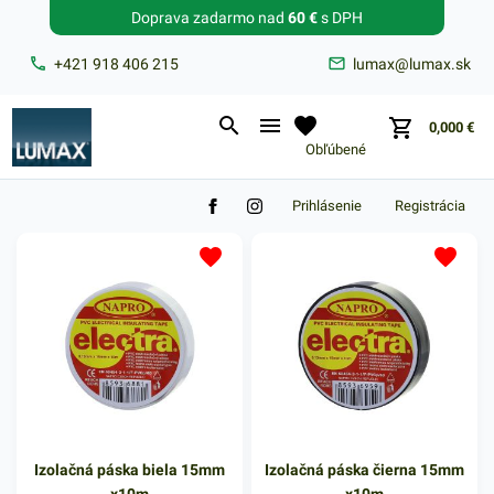
Doprava zadarmo nad
60 €
s DPH
Zabudnuté heslo?
+421 918 406 215
lumax@lumax.sk
E-mail
0,000
€
Obľúbené
Prihlásenie
Registrácia
Izolačná páska biela 15mm
Izolačná páska čierna 15mm