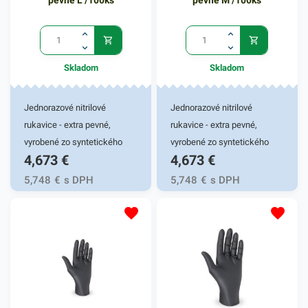
pevné L /100ks
pevné M /100ks
Skladom
Skladom
Jednorazové nitrilové
Jednorazové nitrilové
rukavice - extra pevné,
rukavice - extra pevné,
vyrobené zo syntetického
vyrobené zo syntetického
4,673
€
4,673
€
kaučuku. Mikrotextúra
kaučuku. Mikrotextúra
zabezpečí priľnavosť pri
zabezpečí priľnavosť pri
5,748
€
s DPH
5,748
€
s DPH
nosení. Vysoká odolnosť
nosení. Vysoká odolnosť
voči pretrhnutiu a štiepenie
voči pretrhnutiu a štiepenie
pri prepichnutí zaručí
pri prepichnutí zaručí
komplexnú ochranu pred
komplexnú ochranu pred
infikovaným materiálom,
infikovaným materiálom,
vírusmi či inými patogénnymi
vírusmi či inými patogénnymi
látkami. Nitrilové rukavice sú
látkami. Nitrilové rukavice sú