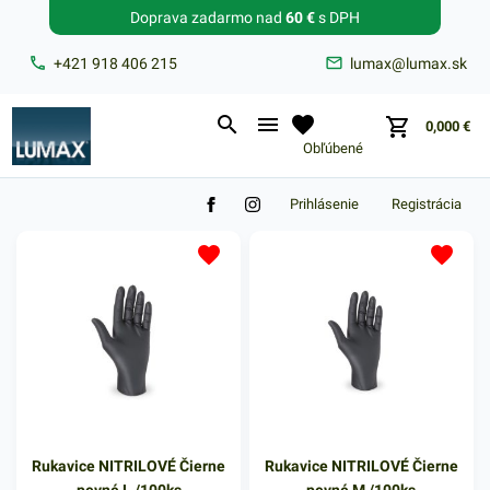
Doprava zadarmo nad
60 €
s DPH
Zabudnuté heslo?
+421 918 406 215
lumax@lumax.sk
E-mail
0,000
€
Obľúbené
Prihlásenie
Registrácia
Rukavice NITRILOVÉ Čierne
Rukavice NITRILOVÉ Čierne