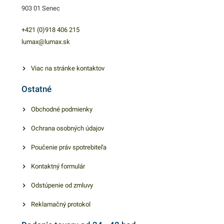
903 01 Senec
100 ks rukavíc v modrej
100 ks rukavíc v modrej
farbe.
farbe.
+421 (0)918 406 215
lumax@lumax.sk
Viac na stránke kontaktov
Ostatné
Obchodné podmienky
Ochrana osobných údajov
Poučenie práv spotrebiteľa
Kontaktný formulár
Odstúpenie od zmluvy
Reklamačný protokol