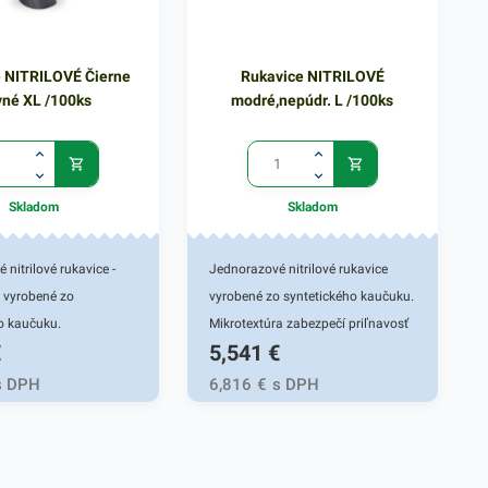
 NITRILOVÉ Čierne
Rukavice NITRILOVÉ
né XL /100ks
modré,nepúdr. L /100ks
Skladom
Skladom
 nitrilové rukavice -
Jednorazové nitrilové rukavice
, vyrobené zo
vyrobené zo syntetického kaučuku.
o kaučuku.
Mikrotextúra zabezpečí priľnavosť
€
5,541
€
a zabezpečí priľnavosť
pri nosení. Vysoká odolnosť voči
 Vysoká odolnosť voči
pretrhnutiu a štiepenie pri
s DPH
6,816
€
s DPH
a štiepenie pri
prepichnutí zaručí komplexnú
 zaručí komplexnú
ochranu pred infikovaným
ed infikovaným
materiálom, vírusmi či inými
 vírusmi či inými
patogénnymi látkami. Nitrilové