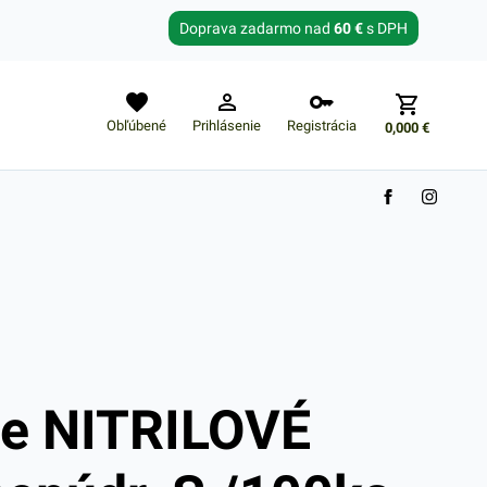
Zabudnuté heslo?
Doprava zadarmo nad
60 €
s DPH
E-mail
Obľúbené
Prihlásenie
Registrácia
0,000
€
Nákupný košík je prázdny
ce NITRILOVÉ