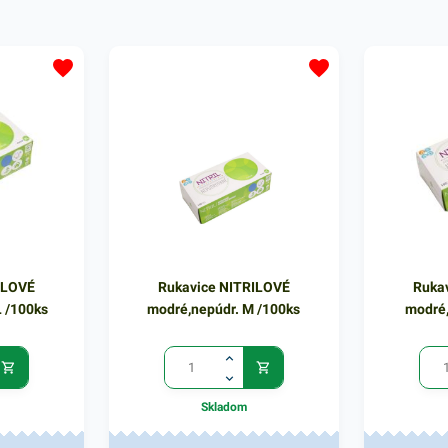
itrilové
patogénnymi látkami. Nitrilové
patogénnymi
lné voči
rukavice sú vysoko odolné voči
rukavice sú
j pre
chemikáliám. Vhodné aj pre
chemikáliá
atex. Sú
alergikov, neobsahujú latex,
alergikov, n
vané
nepúdrované.Sú pevnejšie a majú
nepúdrovan
rukavíc v
tvarované končeky prstov. 100 ks
tvarované k
rukavíc v čiernej farbe.
rukavíc v či
ILOVÉ
Rukavice NITRILOVÉ
Ruka
 /100ks
modré,nepúdr. M /100ks
modré,
Skladom