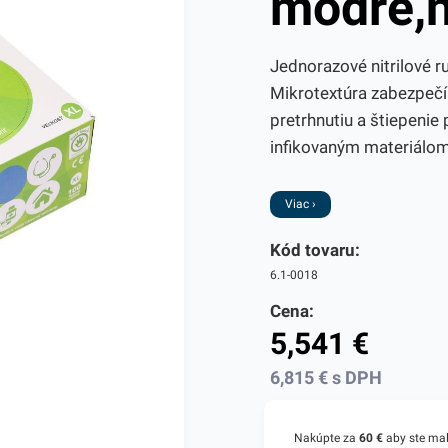
modré,n
Jednorazové nitrilové r
Mikrotextúra zabezpečí 
pretrhnutiu a štiepenie
infikovaným materiálom,
Viac ›
Kód tovaru:
6.1-0018
Cena:
5,541
€
6,815
€
s DPH
Nakúpte za
60 €
aby ste ma