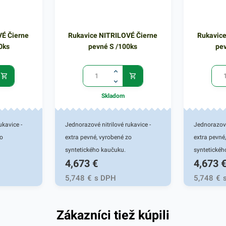
VÉ Čierne
Rukavice NITRILOVÉ Čierne
Rukavice
0ks
pevné S /100ks
pev
Skladom
ukavice -
Jednorazové nitrilové rukavice -
Jednorazové
zo
extra pevné, vyrobené zo
extra pevné
syntetického kaučuku.
syntetickéh
4,673
€
4,673
 priľnavosť
Mikrotextúra zabezpečí priľnavosť
Mikrotextúr
nosť voči
pri nosení. Vysoká odolnosť voči
pri nosení.
5,748
€
s DPH
5,748
€
pri
pretrhnutiu a štiepenie pri
pretrhnutiu 
plexnú
prepichnutí zaručí komplexnú
prepichnutí
Zákazníci tiež kúpili
ným
ochranu pred infikovaným
ochranu pr
inými
materiálom, vírusmi či inými
materiálom,