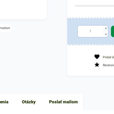
 mailom
Pridať 
Recenzi
enia
Otázky
Poslať mailom