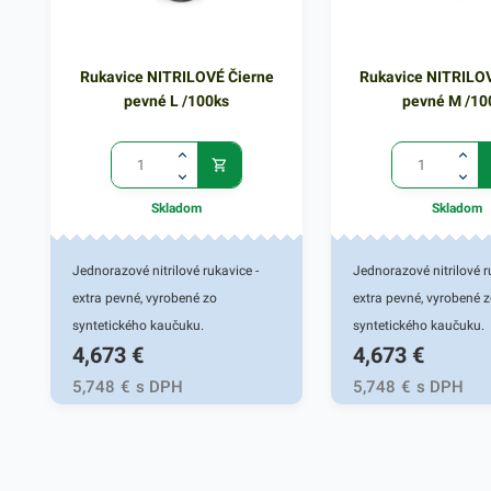
Rukavice NITRILOVÉ Čierne
Rukavice NITRILO
pevné L /100ks
pevné M /10
Skladom
Skladom
Jednorazové nitrilové rukavice -
Jednorazové nitrilové r
extra pevné, vyrobené zo
extra pevné, vyrobené 
syntetického kaučuku.
syntetického kaučuku.
4,673
€
4,673
€
Mikrotextúra zabezpečí priľnavosť
Mikrotextúra zabezpečí
pri nosení. Vysoká odolnosť voči
pri nosení. Vysoká odol
5,748
€
s DPH
5,748
€
s DPH
pretrhnutiu a štiepenie pri
pretrhnutiu a štiepenie 
prepichnutí zaručí komplexnú
prepichnutí zaručí kom
ochranu pred infikovaným
ochranu pred infikova
materiálom, vírusmi či inými
materiálom, vírusmi či 