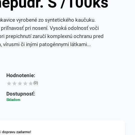
epúdr. S /100ks
ukavice vyrobené zo syntetického kaučuku.
priľnavosť pri nosení. Vysoká odolnosť voči
 pri prepichnutí zaručí komplexnú ochranu pred
 vírusmi či inými patogénnymi látkami...
Hodnotenie:
(0)
Dostupnosť:
Skladom
li
dopravu zadarmo!