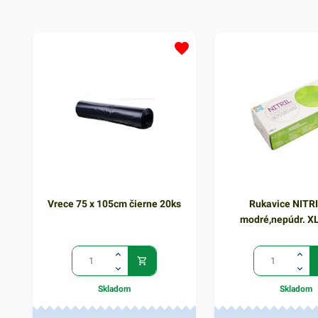
patogénnymi látkami. Nitrilové
patogénnymi látkami. N
rukavice sú vysoko odolné voči
rukavice sú vysoko odo
chemikáliám. Vhodné aj pre
chemikáliám. Vhodné a
alergikov, neobsahujú latex,
alergikov, neobsahujú l
nepúdrované.Sú pevnejšie a majú
pevnejšie a majú tvaro
tvarované končeky prstov. 100 ks
končeky prstov. 100 ks 
rukavíc v čiernej farbe.
čiernej farbe.
Vrece 75 x 105cm čierne 20ks
Rukavice NITR
modré,nepúdr. XL
Skladom
Skladom