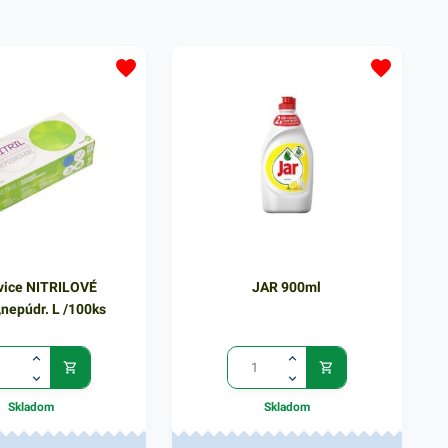
 látkami. Nitrilové
rukavice sú vysoko odolné voči
 vysoko odolné voči
chemikáliám. Vhodné aj pre
m. Vhodné aj pre
alergikov. Vďaka jedinečným
eobsahujú latex,
vlastnostiam bezprašnosti sú
é. Sú pevnejšie a majú
využiteľné v zdravotníctve, pri práci
ončeky prstov. 100 ks
s cytostatikami, v potravinárskom
ernej farbe.
priemysle, kaderníctvach,
laboratóriach a samozrejme
gastronómii. 100 ks rukavíc v
modrej farbe.
vice NITRILOVÉ
JAR 900ml
nepúdr. L /100ks
Skladom
Skladom