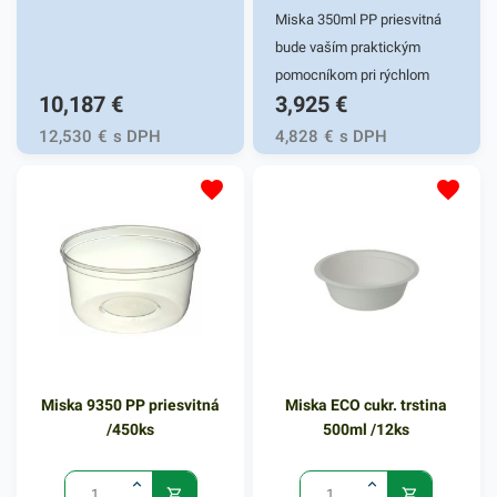
Miska 350ml PP priesvitná
bude vaším praktickým
pomocníkom pri rýchlom
10,187
€
3,925
€
balení rôznych pokrmov,
omáčok, polievok a podobne.
12,530
€
s DPH
4,828
€
s DPH
Predstavuje rýchle a
praktické riešenie na balenie
a uchovanie rôznych jedál.
Svoje uplatnenie nachádza
najmä v gastro prevádzkach,
pri rozvoze jedla a podobne.
Táto miska je vyrobená z
odolného PP plastu v
priesvitnom vyhotovení.
Miska 9350 PP priesvitná
Miska ECO cukr. trstina
Balenie obsahuje 50 kusov
/450ks
500ml /12ks
misiek s objemom 350ml. V
našej širokej ponuke
produktov nájdete ďalšie