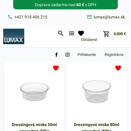
Doprava zadarmo nad
60 €
s DPH
Zabudnuté heslo?
+421 918 406 215
lumax@lumax.sk
E-mail
0,000
€
Obľúbené
Prihlásenie
Registrácia
Dressingová miska 50ml
Dressingová miska 80ml