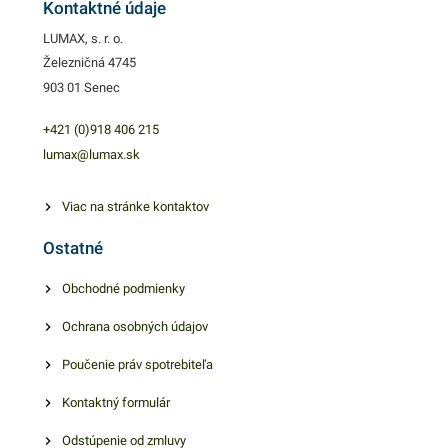
Kontaktné údaje
zaručene oslovia.
LUMAX, s. r. o.
Železničná 4745
903 01 Senec
+421 (0)918 406 215
lumax@lumax.sk
Viac na stránke kontaktov
Ostatné
Obchodné podmienky
Ochrana osobných údajov
Poučenie práv spotrebiteľa
Kontaktný formulár
Odstúpenie od zmluvy