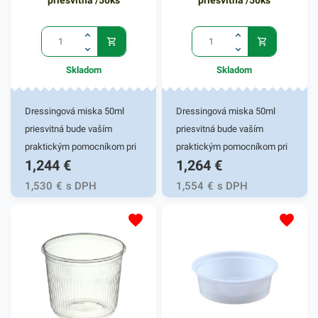
priesvitná /50ks
priesvitná /50ks
Skladom
Skladom
Dressingová miska 50ml
Dressingová miska 50ml
priesvitná bude vaším
priesvitná bude vaším
praktickým pomocníkom pri
praktickým pomocníkom pri
1,244
€
1,264
€
rýchlom balení rôznych
rýchlom balení rôznych
dressingov, omáčok či iných
dressingov, omáčok či iných
1,530
€
s DPH
1,554
€
s DPH
tekutých marinád.
tekutých marinád.
Predstavuje rýchle a
Predstavuje rýchle a prakticé
praktické riešenie na balenie
riešenie na balenie a
a uchovanie dressingu. Svoje
uchovanie dressingu. Svoje
uplatnenie nachádza najmä v
uplatnenie nachádza najmä v
gastro prevádzkach, pri
gastro prevádzkach, pri
rozvoze jedla a podobne.
rozvoze jedla a podobne.