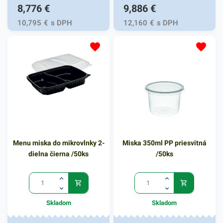
8,776
€
9,886
€
10,795
€
s DPH
12,160
€
s DPH
Menu miska do mikrovlnky 2-
Miska 350ml PP priesvitná
dielna čierna /50ks
/50ks
Skladom
Skladom