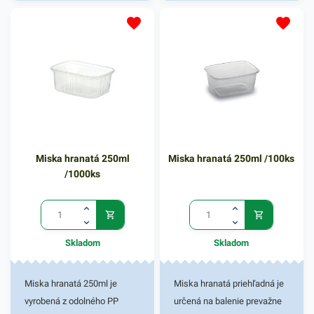
rôznych jedál. Miska je
vhodná na teplé jedlá, prílohy
a lahôdky rôzneho druhu,
ktoré sú pripravené na rozvoz
alebo na ich uskladnenie.
Túto hranatú misku však
možno využiť aj na
uskladnenie a zabalenie
iného rôznorodého
Miska hranatá 250ml
Miska hranatá 250ml /100ks
sortimentu. Je ľahká a
/1000ks
pevná. Objem misky 200ml.
V našej ponuke nájdete
ďalšie podobné produkty,
ktoré vás zaručene oslovia.
Skladom
Skladom
Miska hranatá 250ml je
Miska hranatá priehľadná je
vyrobená z odolného PP
určená na balenie prevažne