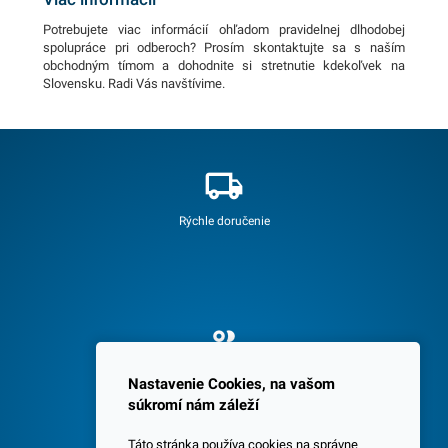
Potrebujete viac informácií ohľadom pravidelnej dlhodobej
spolupráce pri odberoch? Prosím skontaktujte sa s naším
obchodným tímom a dohodnite si stretnutie kdekoľvek na
Slovensku. Radi Vás navštívime.
Rýchle doručenie
Spokojných 3600 zákazníkov
Nastavenie Cookies, na vašom
súkromí nám záleží
Táto stránka používa cookies na správne