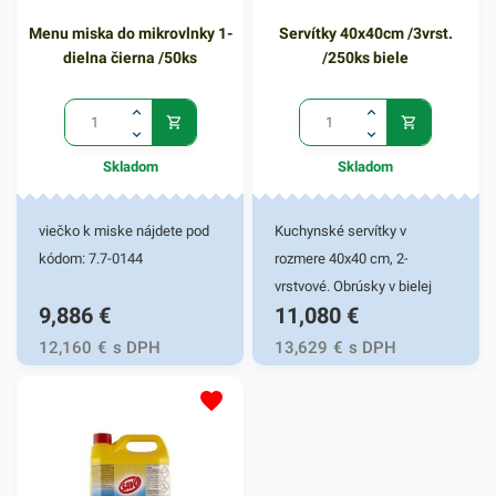
Menu miska do mikrovlnky 1-
Servítky 40x40cm /3vrst.
dielna čierna /50ks
/250ks biele
Skladom
Skladom
viečko k miske nájdete pod
Kuchynské servítky v
kódom: 7.7-0144
rozmere 40x40 cm, 2-
vrstvové. Obrúsky v bielej
9,886
€
11,080
€
farbe v balení 50ks.
Používajú sa v reštauráciách,
12,160
€
s DPH
13,629
€
s DPH
v domácnostiach a pod.
Dvojvrstvové prevedenie
kvalitného papiera poskytne
kvalitnú službu užívateľovi a
dodá eleganciu pri