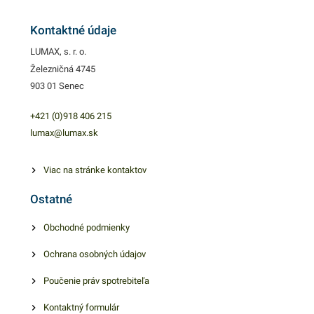
kuchynského a hygienického
náradia. Dezinfekčný
Kontaktné údaje
prostriedok Savo má
LUMAX, s. r. o.
všestranné využite -
Železničná 4745
spoľahlivo odstráni
903 01 Senec
nebezpečné vírusy a baktérie
rôzneho druhu, ktoré
+421 (0)918 406 215
znečisťujú povrchy vo vašej
lumax@lumax.sk
domácnosti a vodu v
studniach a bazénoch. Savo
Viac na stránke kontaktov
Original účinkuje vo vodnom,
Ostatné
ako aj v suchom prostredí a
má bieliace účinky. Výhodné
Obchodné podmienky
balenie obsahuje 1ks
Ochrana osobných údajov
prípravku Savo s
hmotnosťou 4kg. V našej
Poučenie práv spotrebiteľa
ponuke nájdete ďalšie
podobné produkty, ktoré vás
Kontaktný formulár