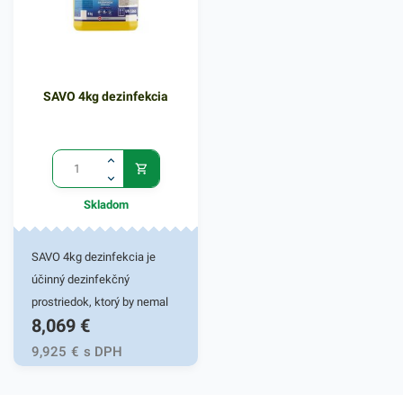
servírovaní jedál. Farba: žltá
SAVO 4kg dezinfekcia
Skladom
SAVO 4kg dezinfekcia je
účinný dezinfekčný
prostriedok, ktorý by nemal
8,069
€
chýbať v žiadnej domácnosti.
Savo Original slúži na
9,925
€
s DPH
jednoduché čistenie a
dezinfekciu podláh, nábytku,