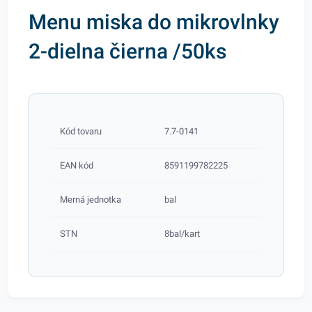
Menu miska do mikrovlnky
2-dielna čierna /50ks
Kód tovaru
7.7-0141
EAN kód
8591199782225
Merná jednotka
bal
STN
8bal/kart