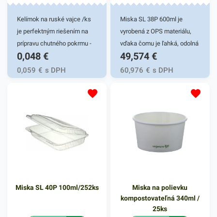
Kelímok na ruské vajce /ks
Miska SL 38P 600ml je
je perfektným riešením na
vyrobená z OPS materiálu,
prípravu chutného pokrmu -
vďaka čomu je ľahká, odolná
0,048
€
49,574
€
ruského vajca. Avšak tento
a pevná. Má zlepšenú
kelímok môže byť tiež
priehľadnosť a zvýšenú
0,059
€
s DPH
60,976
€
s DPH
praktickým pomocníkom pri
pevnosť. Táto miska je veľmi
rýchlom balení rôznych
praktickým doplnkom
omáčok, polievok či iných
rôznych gastronomických
tekutých marinád.
reštaurácií a iných
Predstavuje rýchle a prakticé
potravinových prevádzok.
riešenie na balenie a
Vhodná pre fresh obchody či
uchovanie jedla. Svoje
fast foody. Je určená na
uplatnenie nachádza najmä v
balenie prevažne rôznych
gastro prevádzkach,
pokrmov, ako sú zákusky,
Miska SL 40P 100ml/252ks
Miska na polievku
potravinách, pri rozvoze jedla
prílohy, lahôdky a podobne.
kompostovateľná 340ml /
a podobne. Kelímok je
Miska zabezpečí spoľahlivý
25ks
vyrobený z odolného plastu v
prenos jedla bez rozliatia či