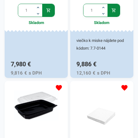
Skladom
Skladom
viečko k miske nájdete pod
kódom: 7.7-0144
7,980
€
9,886
€
9,816
€
s DPH
12,160
€
s DPH