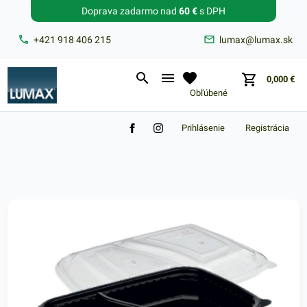
Doprava zadarmo nad
60 €
s DPH
Zabudnuté heslo?
+421 918 406 215
lumax@lumax.sk
E-mail
0,000
€
Obľúbené
Prihlásenie
Registrácia
Nákupný košík je prázdny