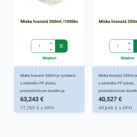
Miska hranatá 500ml /1000ks
Miska hranatá 200m
Skladom
Skladom
Miska hranatá 500ml je vyrobená
Miska hranatá 200ml j
z odolného PP plastu,
z odolného PP plastu,
prostredníctvom ktorého je
prostredníctvom ktoréh
63,243
€
40,527
€
praktickým pomocníkom pri balení
praktickým pomocníkom
rôznych jedál. Miska je vhodná na
rôznych jedál. Miska j
77,789
€
s DPH
49,848
€
s DPH
teplé jedlá, prílohy a lahôdky
teplé jedlá, prílohy a l
rôzneho druhu, ktoré sú pripravené
rôzneho druhu, ktoré s
na rozvoz alebo na ich
na rozvoz alebo na ich
uskladnenie. Túto hranatú misku
uskladnenie. Túto hran