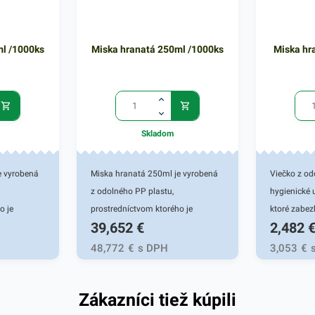
l /1000ks
Miska hranatá 250ml /1000ks
Miska hr
Skladom
e vyrobená
Miska hranatá 250ml je vyrobená
Viečko z od
z odolného PP plastu,
hygienické 
o je
prostredníctvom ktorého je
ktoré zabez
39,652
€
2,482
 pri balení
praktickým pomocníkom pri balení
rozliatia a
e vhodná na
rôznych jedál. Miska je vhodná na
jedla a potr
48,772
€
s DPH
3,053
€
ahôdky
teplé jedlá, prílohy a lahôdky
ú pripravené
rôzneho druhu, ktoré sú pripravené
Zákazníci tiež kúpili
na rozvoz alebo na ich
atú misku
uskladnenie. Túto hranatú misku