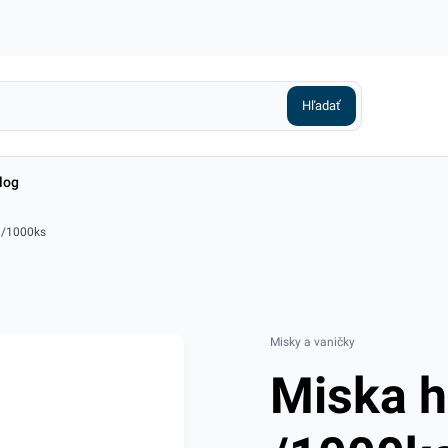
log
 /1000ks
Misky a vaničky
Miska h