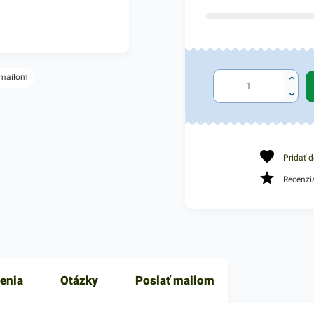
 mailom
Pridať 
Recenzi
enia
Otázky
Poslať mailom