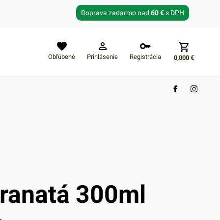
Zabudnuté heslo?
Doprava zadarmo nad
60 €
s DPH
E-mail
Obľúbené
Prihlásenie
Registrácia
0,000
€
Nákupný košík je prázdny
ranatá 300ml