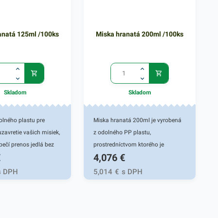
anatá 125ml /100ks
Miska hranatá 200ml /100ks
Skladom
Skladom
olného plastu pre
Miska hranatá 200ml je vyrobená
uzavretie vašich misiek,
z odolného PP plastu,
bečí prenos jedlá bez
prostredníctvom ktorého je
€
4,076
€
 vhodné na skladovanie
praktickým pomocníkom pri balení
avín.
rôznych jedál. Miska je vhodná na
s DPH
5,014
€
s DPH
teplé jedlá, prílohy a lahôdky
rôzneho druhu, ktoré sú pripravené
na rozvoz alebo na ich
uskladnenie. Túto hranatú misku