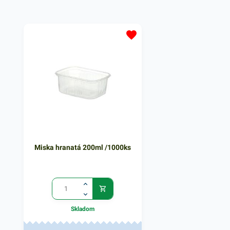
však možno využiť aj na
však možno využiť aj n
uskladnenie a zabalenie iného
uskladnenie a zabaleni
rôznorodého sortimentu. Je ľahká
rôznorodého sortiment
a pevná. Výhodné balenie
a pevná. Výhodné bale
obsahuje 1000 kusov PP misiek s
obsahuje 1000 kusov P
objemom 500ml. V našej ponuke
objemom 200ml. V naš
nájdete ďalšie podobné produkty,
nájdete ďalšie podobné
ktoré vás zaručene oslovia.
ktoré vás zaručene oslo
Miska hranatá 200ml /1000ks
Skladom