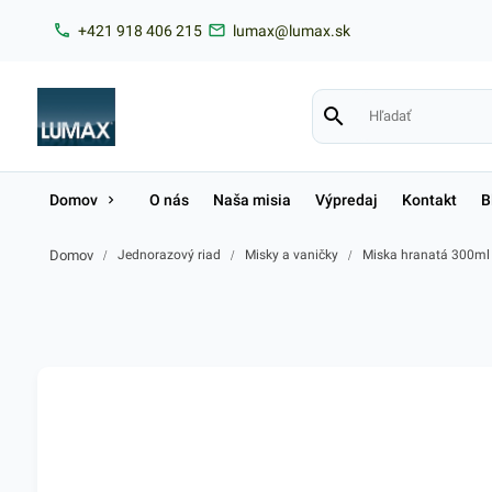
+421 918 406 215
lumax@lumax.sk
Domov
O nás
Naša misia
Výpredaj
Kontakt
B
Domov
/
Jednorazový riad
/
Misky a vaničky
/
Miska hranatá 300ml