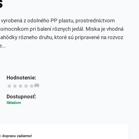
s
 vyrobená z odolného PP plastu, prostredníctvom
pomocníkom pri balení rôznych jedál. Miska je vhodná
a lahôdky rôzneho druhu, ktoré sú pripravené na rozvoz
...
Hodnotenie:
(0)
Dostupnosť:
Skladom
li
dopravu zadarmo!