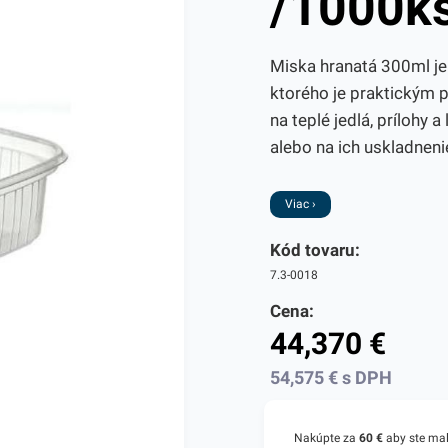
/1000k
Miska hranatá 300ml je
ktorého je praktickým 
na teplé jedlá, prílohy 
alebo na ich uskladnenie
Viac ›
Kód tovaru:
7.3-0018
Cena:
44,370
€
54,575
€
s DPH
Nakúpte za
60 €
aby ste ma