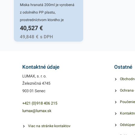
Miska hranatá 200ml je vyrobená
z odolného PP plastu,
prostredníctvom ktorého je
40,527
€
praktickým pomocníkom pri balení
rôznych jedál. Miska je vhodná na
49,848
€
s DPH
teplé jedlá, prílohy a lahôdky
rôzneho druhu, ktoré sú pripravené
na rozvoz alebo na ich
uskladnenie. Túto hranatú misku
Kontaktné údaje
Ostatné
však možno využiť aj na
LUMAX, s. r. o.
Obchodn
uskladnenie a zabalenie iného
Železničná 4745
rôznorodého sortimentu. Je ľahká
Ochrana 
903 01 Senec
a pevná. Výhodné balenie
Poučenie
obsahuje 1000 kusov PP misiek s
+421 (0)918 406 215
objemom 200ml. V našej ponuke
lumax@lumax.sk
Kontaktn
nájdete ďalšie podobné produkty,
Odstúpen
ktoré vás zaručene oslovia.
Viac na stránke kontaktov