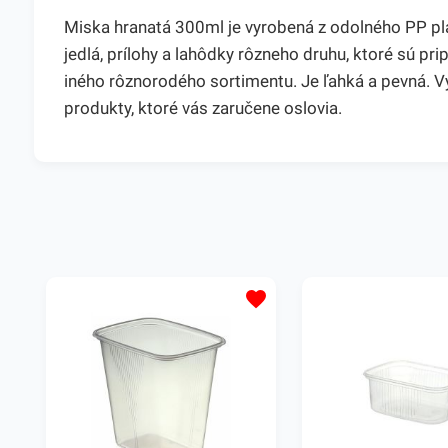
Miska hranatá 300ml je vyrobená z odolného PP pla
jedlá, prílohy a lahôdky rôzneho druhu, ktoré sú pr
iného rôznorodého sortimentu. Je ľahká a pevná.
produkty, ktoré vás zaručene oslovia.