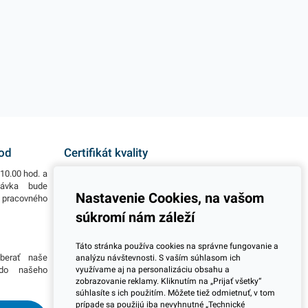
hod
Certifikát kvality
10.00 hod. a
Všetky naše výrobky disponujú slovenským i
návka bude
európskym certifikátom kvality, čo považujeme za
Nastavenie Cookies, na vašom
o pracovného
jeden z dôležitých ukazovateľov zodpovedného
podnikania.
súkromí nám záleží
Viac informácií
Táto stránka používa cookies na správne fungovanie a
berať naše
Potrebujete viac informácií ohľadom pravidelnej
analýzu návštevnosti. S vaším súhlasom ich
využívame aj na personalizáciu obsahu a
 do našeho
dlhodobej spolupráce pri odberoch? Prosím
zobrazovanie reklamy. Kliknutím na „Prijať všetky“
skontaktujte sa s naším obchodným tímom a
súhlasíte s ich použitím. Môžete tiež odmietnuť, v tom
dohodnite si stretnutie kdekoľvek na Slovensku.
prípade sa použijú iba nevyhnutné „Technické
Radi Vás navštívime.