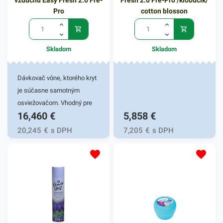
vzduchu Easy Fresh 2.0 Fre-
Fresh 2.0 Fre-Pro /klobúčik/
Pro
cotton blosson
Skladom
Skladom
Dávkovač vône, ktorého kryt
je súčasne samotným
osviežovačom. Vhodný pre
16,460
€
5,858
€
všetky typy
interiéru.Konštantné
20,245
€
s DPH
7,205
€
s DPH
množstvo vône po dobu 30
dní, potom je potreba výmeny
vonného krytu. Ak je kryt
vymenený do 33. dňa prístroj
začne vydávať zvukový
signál. V 1. týždni úspornú
prevádzku s dlhšími