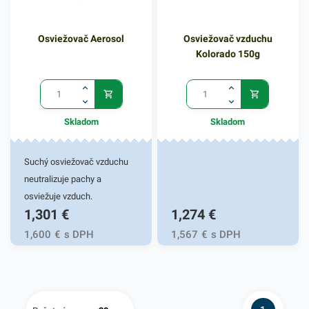
pauzami, v 2. - 3. týždni sa
pauzy skracujú, v 4. týždni
Osviežovač Aerosol
Osviežovač vzduchu
prevádzka nonstop.
Kolorado 150g
Skladom
Skladom
Suchý osviežovač vzduchu
neutralizuje pachy a
osviežuje vzduch.
1,301
€
1,274
€
1,600
€
s DPH
1,567
€
s DPH