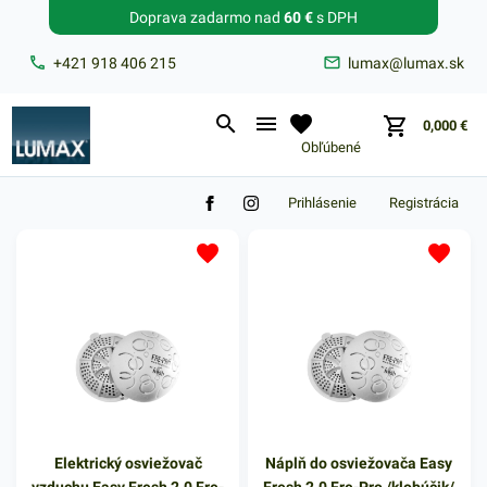
Doprava zadarmo nad
60 €
s DPH
Zabudnuté heslo?
+421 918 406 215
lumax@lumax.sk
E-mail
0,000
€
Obľúbené
Prihlásenie
Registrácia
Elektrický osviežovač
Náplň do osviežovača Easy