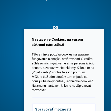
Spokojných 3600 zákazníkov
Nastavenie Cookies, na vašom
súkromí nám záleží
Táto stránka používa cookies na správne
fungovanie a analýzu návštevnosti. S vaším
súhlasom ich využívame aj na personalizáciu
obsahu a zobrazovanie reklamy. Kliknutím na
„Prijať všetky“ súhlasíte s ich použitím.
Centrála a predajňa v Senci
Môžete tiež odmietnuť, v tom prípade sa
použijú iba nevyhnutné „Technické cookies“.
Na zmenu nastavení kliknite na „Spravovať
možnosti“.
Spravovať možnosti