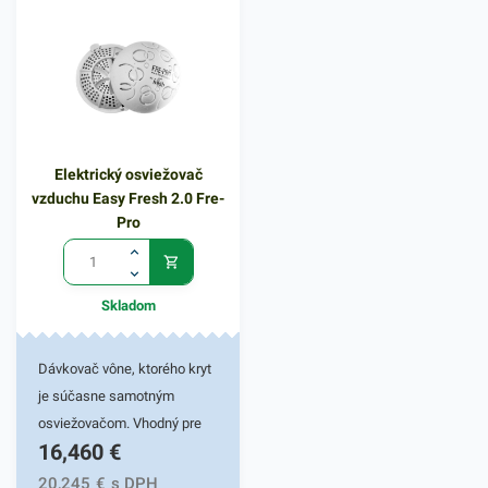
Elektrický osviežovač
vzduchu Easy Fresh 2.0 Fre-
Pro
Skladom
Dávkovač vône, ktorého kryt
je súčasne samotným
osviežovačom. Vhodný pre
16,460
€
všetky typy
interiéru.Konštantné
20,245
€
s DPH