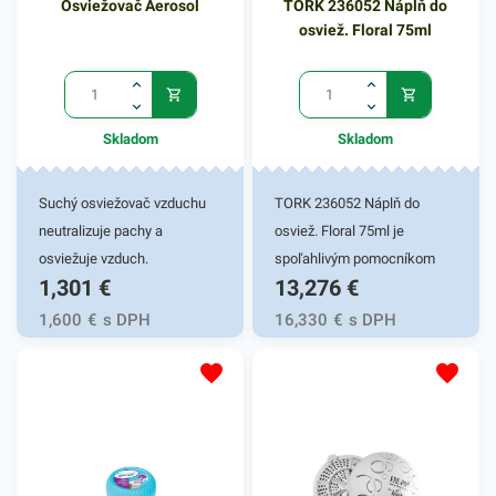
Osviežovač Aerosol
TORK 236052 Náplň do
osviež. Floral 75ml
Skladom
Skladom
Suchý osviežovač vzduchu
TORK 236052 Náplň do
neutralizuje pachy a
osviež. Floral 75ml je
osviežuje vzduch.
spoľahlivým pomocníkom
1,301
€
13,276
€
pre príjemné vôňu vo vašej
kúpeľni či iného priestoru vo
1,600
€
s DPH
16,330
€
s DPH
vašej domácnosti. Náhradná
náplň do osviežovača
vzduchu Tork sa vyznačuje
príjemnou kvetinovou vôňou.
Obsahuje vonné oleje a
neutralizuje zložky