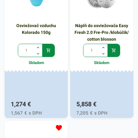
spôsobujúce nepríjemný
zápach. Táto náplň
zabezpečí dlhotrvajúci pocit
Osviežovač vzduchu
Náplň do osviežovača Easy
čerstvého vzduchu. Výhodné
Kolorado 150g
Fresh 2.0 Fre-Pro /klobúčik/
balenie obsahuje 1 kus
cotton blosson
TORK náplne do osviežovača
Floral. V našej ponuke
nájdete ďalšie podobné
Skladom
Skladom
produkty, ktoré vás zaručene
oslovia.
1,274
€
5,858
€
1,567
€
s DPH
7,205
€
s DPH