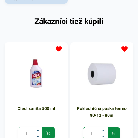
množstvo vône po dobu 30
dní, potom je potreba výmeny
Zákazníci tiež kúpili
vonného krytu. Ak je kryt
vymenený do 33. dňa prístroj
začne vydávať zvukový
signál. V 1. týždni úspornú
prevádzku s dlhšími
pauzami, v 2. - 3. týždni sa
pauzy skracujú, v 4. týždni
prevádzka nonstop.
Cleol sanita 500 ml
Pokladničná páska termo
80/12 - 80m