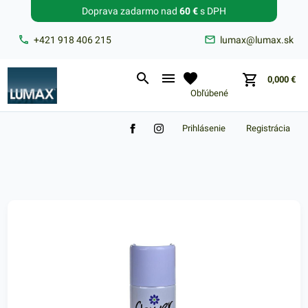
Doprava zadarmo nad
60 €
s DPH
Zabudnuté heslo?
+421 918 406 215
lumax@lumax.sk
E-mail
0,000
€
Obľúbené
Prihlásenie
Registrácia
Nákupný košík je prázdny