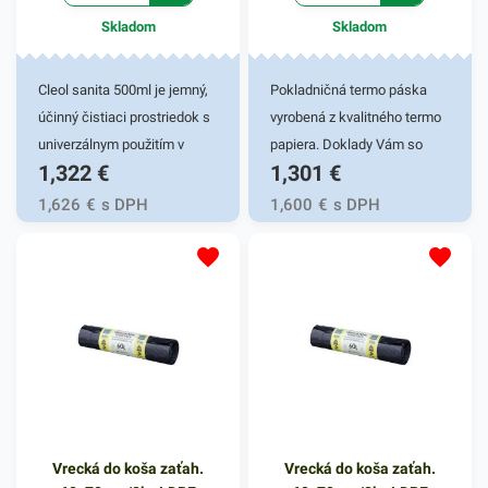
Skladom
Skladom
Cleol sanita 500ml je jemný,
Pokladničná termo páska
účinný čistiaci prostriedok s
vyrobená z kvalitného termo
univerzálnym použitím v
papiera. Doklady Vám so
1,322
€
1,301
€
oblasti sanity. Prostriedok je
správnym skladovaním
bezpečný pre rôzne
zaručia čitateľnosť 5 rokov.
1,626
€
s DPH
1,600
€
s DPH
sanitárne povrchy. Stačí ho
Vhodné do registračných
naniesť na znečistené
pokladní, POS terminálov,
miesto, nechať pôsobiť
váh, zdravotníckych
podľa intenzity znečistenia a
zariadení, meracích
následne opláchnuť vodou.
prístrojov, cestovných lístkov
Cleol sanita účinne
a pod. Rozmer 80/80/12 mm
odstraňuje typické nečistoty
(šírka/priemer/dutinka)
vyskytujúce sa v sanitárnej
Dĺžka návinu 80m.
oblasti, napr. zvyšky mydla,
Vrecká do koša zaťah.
Vrecká do koša zaťah.
škvrny i mastnotu.