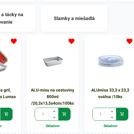
a tácky na
Slamky a miešadlá
ovanie
a gril,
ALU-misu na cestoviny
ALUmisa 33,3 x 23,3
ks Lumax
800ml
oválna /10ks
/20,3x13,5x4cm/100ks
m
Skladom
Skladom