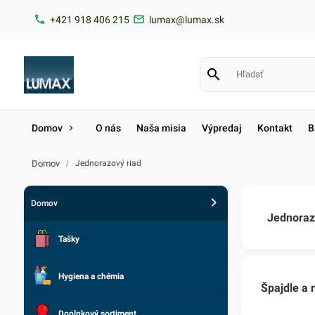
+421 918 406 215
lumax@lumax.sk
Domov
O nás
Naša misia
Výpredaj
Kontakt
B
Domov
/
Jednorazový riad
Domov
Jednoraz
Tašky
Hygiena a chémia
Špajdle a 
Doplnkový sortiment