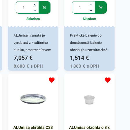
Skladom
Skladom
ALUmisa hranatá je
Praktické balenie do
vyrobená z kvalitného
domácnosti, balenie
hliníku, prostredníctvom
obsahuje uzatvárateľné
7,057
€
1,514
€
ktorého je odolná voči
hliníkové misky a
tepelnému poškodeniu.
viečka.Kvalitná a ľahká
8,680
€
s DPH
1,863
€
s DPH
Taktiež má skvelé
hliníková miska znáša
termoregulačné
vysoké teploty pečenia
vlastnosti - výborne drží
aj nízke teploty
teplo a pomôže udržať
mrazenia.Miska má
váš pokrm teplý po celú
ohýbací okraj. Papierové
dobu. ALUmisa je
viečko potiahnuté
vhodná na teplé jedlá a
hliníkovou fóliou je
prílohy rôzneho druhu,
vhodné na použitie do
ALUmisa okrúhla C33
ALUmisa okrúhla o 8 x
ktoré sú pripravené na
80 oC, viečko nie je