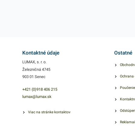
Kontaktné údaje
Ostatné
LUMAX, s. r. o.
Obchodn
Železničná 4745
Ochrana 
903 01 Senec
Poučenie
+421 (0)918 406 215
lumax@lumax.sk
Kontaktn
Odstúpen
Viac na stránke kontaktov
Reklamač