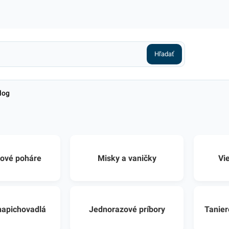
log
ové poháre
Misky a vaničky
Vi
napichovadlá
Jednorazové príbory
Tanier