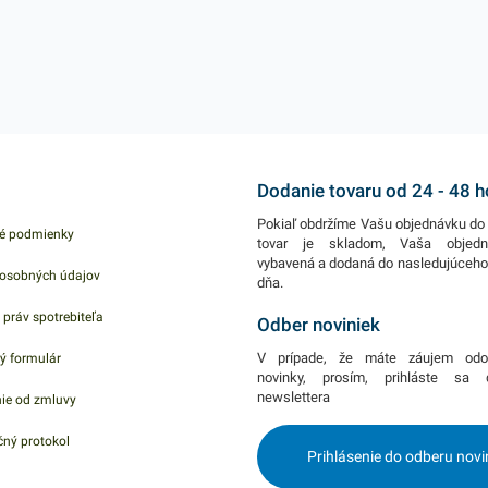
vhodná na cestoviny,
avšak aj na teplé jedlá a
prílohy rôzneho druhu,
ktoré sú pripravené na
rozvoz alebo ich
uskladnenie. Táto
hliníková misa
Dodanie tovaru od 24 - 48 
hranatého tvaru je ľahká
Pokiaľ obdržíme Vašu objednávku do 
é podmienky
a pevná, v rozmeroch
tovar je skladom, Vaša objed
vybavená a dodaná do nasledujúceh
19,4 x 14,2 x 5,5 cm .
osobných údajov
dňa.
Balenie obsahuje 100
 práv spotrebiteľa
Odber noviniek
kusov hliníkových táciek.
V našej ponuke nájdete
V prípade, že máte záujem odo
ý formulár
ďalšie podobné
novinky, prosím, prihláste sa
newslettera
ie od zmluvy
produkty, ktoré vás
zaručene oslovia.
ný protokol
Prihlásenie do odberu novi