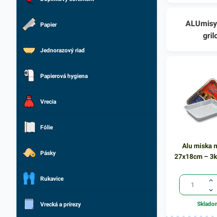
ALUmisy 
Papier
gril
Jednorazový riad
Papierová hygiena
Vrecia
Fólie
Alu miska n
Pásky
27x18cm – 3
Rukavice
Sklado
Vrecká a prírezy