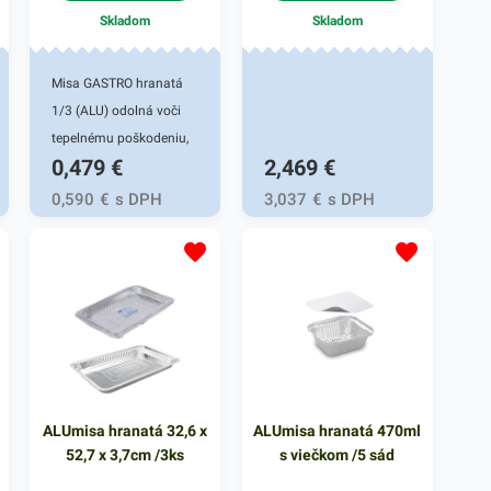
je svojím zložením
svojím zložením odolná
Skladom
Skladom
odolná voči vysokým
voči vysokým teplotám
teplotám pokrmov ako
pokrmov ako aj nízkym
Misa GASTRO hranatá
aj nízkym teplotám
teplotám mrazu. Balenie
1/3 (ALU) odolná voči
mrazu. V našej ponuke
obsahuje 5 kusov. V
tepelnému poškodeniu,
nájdete ďalšie podobné
našej ponuke nájdete
0,479
€
2,469
€
výborne drží teplo a
produkty, ktoré vás
ďalšie podobné
pomôže udržať váš
0,590
€
s DPH
3,037
€
s DPH
nepochybne oslovia.
produkty, ktoré vás
pokrm teplý po celú
Balenie obsahuje 5
nepochybne oslovia.
dobu. Vhodná na teplé
kusov.
jedlá, zapekané
cestoviny, prílohy do
chafingu alebo pre
rozvoz cez donáškové
reštaurácie. Rozmery
32,1 x 16 x 4,2 cm,
ALUmisa hranatá 32,6 x
ALUmisa hranatá 470ml
objem 1510 ml.
52,7 x 3,7cm /3ks
s viečkom /5 sád