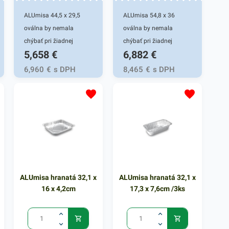
ALUmisa 44,5 x 29,5
ALUmisa 54,8 x 36
oválna by nemala
oválna by nemala
chýbať pri žiadnej
chýbať pri žiadnej
5,658
€
6,882
€
grilovačke. Vďaka
grilovačke. Vďaka
kvalitnému hliníku, z
kvalitnému hliníku, z
6,960
€
s DPH
8,465
€
s DPH
ktorého je tácka
ktorého je tácka
vyrobená, je vhodná na
vyrobená, je vhodná na
rôzne hostiny, oslavy. Či
rôzne hostiny, oslavy. Či
už ju použijete v
už ju použijete v
reštaurácii, hoteloch
reštaurácii, hoteloch
alebo vo vašej
alebo vo vašej
domácnosti, poskytne
domácnosti, poskytne
vám praktické využitie.
vám praktické využitie.
ALUmisa hranatá 32,1 x
ALUmisa hranatá 32,1 x
Tento hliníkový podnos
Tento hliníkový podnos
16 x 4,2cm
17,3 x 7,6cm /3ks
oválneho tvaru je ľahký
oválneho tvaru je ľahký
a pevný, o rozmeroch
a pevný, o rozmeroch
44,5 x 29,5 cm. ALUmisa
54,8 x 36cm. ALUmisa je