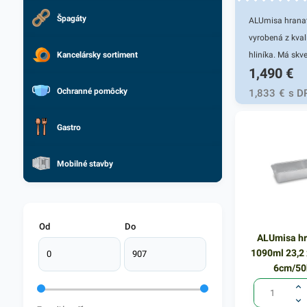
Špagáty
ALUmisa hranat
vyrobená z kval
Kancelársky sortiment
hliníka. Má skve
1,490
€
termoregulačn
vlastnosti - výb
Ochranné pomôcky
1,833
€
s D
teplo a pomôže
váš pokrm teplý
Gastro
dobu. Rozmery 
26,2 x 5,5cm. B
Mobilné stavby
obsahuje 3 kus
Od
Do
ALUmisa h
1090ml 23,2 
6cm/50