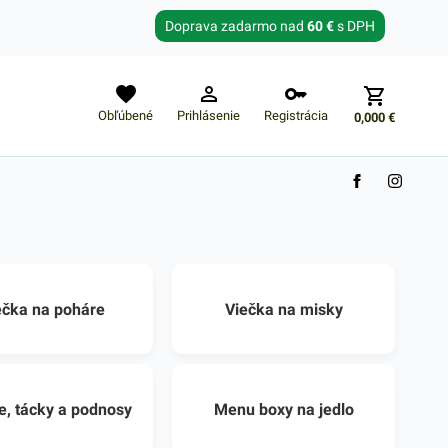
Zabudnuté heslo?
Doprava zadarmo nad
60 €
s DPH
E-mail
Obľúbené
Prihlásenie
Registrácia
0,000
€
ečka na poháre
Viečka na misky
e, tácky a podnosy
Menu boxy na jedlo