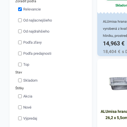
Zoradiť podľa
Sklado
Relevancie
Od najlacnejšieho
ALUmisa hranat
vyrobená z kval
Od najdrahšieho
hliníku, prostr
14,963
€
Podľa zľavy
ktorého je odol
tepelnému pošk
18,404
€
s 
Podľa predajnosti
Má výhodné
termoregulačn
Top
vlastnosti - výb
Stav
teplo a pomôže
Skladom
váš pokrm teplý
Štítky
dobu. ALUmisa 
Akcia
vhodná na teplé
prílohy rôzneho
Nové
ALUmisa hrana
ktoré sú pripra
26,2 x 5,5c
Výpredaj
rozvoz alebo ic