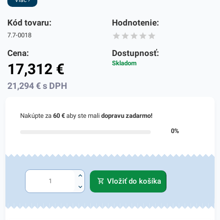
Kód tovaru:
Hodnotenie:
7.7-0018
Cena:
Dostupnosť:
Skladom
17,312
€
21,294
€
s DPH
Nakúpte za
60 €
aby ste mali
dopravu zadarmo!
0%
Vložiť do košíka