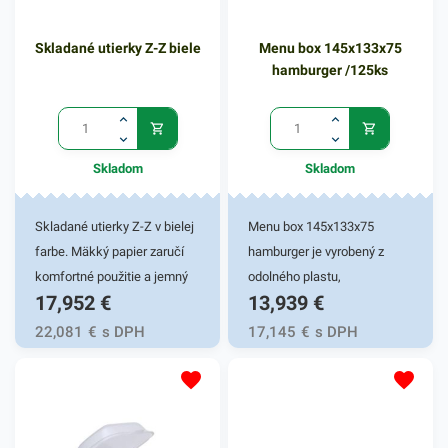
našej ponuke nájdete ďalšie
podobné produkty, ktoré vás
Skladané utierky Z-Z biele
Menu box 145x133x75
nepochybne oslovia.
hamburger /125ks
Skladom
Skladom
Skladané utierky Z-Z v bielej
Menu box 145x133x75
farbe. Mäkký papier zaručí
hamburger je vyrobený z
komfortné použitie a jemný
odolného plastu,
17,952
€
13,939
€
kontakt s pokožkou.
prostredníctvom ktorého je
Používajú sa do zásobníkov
praktickým pomocníkom pri
22,081
€
s DPH
17,145
€
s DPH
na toaletách, výdajných
balení rôznych jedál. Taktiež
pultoch, a pod. Balené v
má skvelé termoregulačné
počte 4000kusov.
vlastnosti - výborne drží teplo
a pomôže udržať váš pokrm