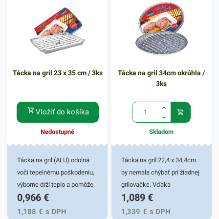
Tácka na gril 23 x 35 cm / 3ks
Tácka na gril 34cm okrúhla /
3ks
Vložiť do košíka
Nedostupné
Skladom
Tácka na gril (ALU) odolná
Tácka na gril 22,4 x 34,4cm
voči tepelnému poškodeniu,
by nemala chýbať pri žiadnej
výborne drží teplo a pomôže
grilovačke. Vďaka
0,966
€
1,089
€
udržať váš pokrm teplý po
kvalitnému hliníku, z ktorého
celú dobu. Vhodná pre
je tácka vyrobená, je vhodná
1,188
€
s DPH
1,339
€
s DPH