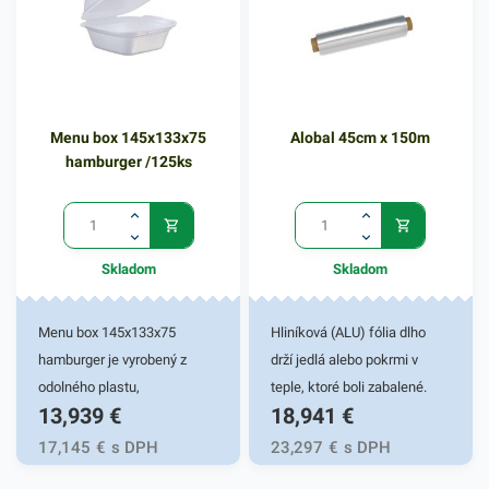
teplý po celú dobu. Menu box
je vhodný na teplé jedlá a
prílohy rôzneho druhu, ktoré
sú pripravené na rozvoz
alebo ich uskladnenie. Tento
Menu box 145x133x75
Alobal 45cm x 150m
plastový box je ľahký a
hamburger /125ks
pevný. Balenie obsahuje 125
kusov potravinových boxov. V
našej ponuke nájdete ďalšie
podobné produkty, ktoré vás
Skladom
Skladom
zaručene oslovia.
Menu box 145x133x75
Hliníková (ALU) fólia dlho
hamburger je vyrobený z
drží jedlá alebo pokrmi v
odolného plastu,
teple, ktoré boli zabalené.
13,939
€
18,941
€
prostredníctvom ktorého je
Vhodná na zakrytie pri
praktickým pomocníkom pri
pečení, grilovačky, párty a
17,145
€
s DPH
23,297
€
s DPH
balení rôznych jedál. Taktiež
domáce použitie.