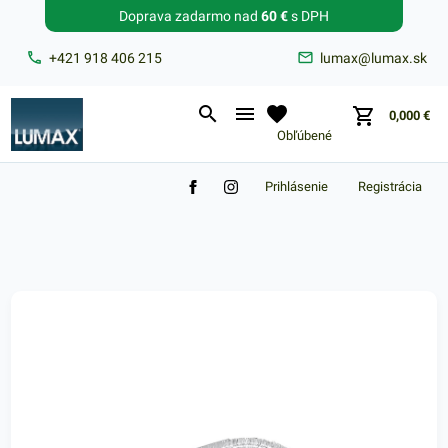
Doprava zadarmo nad
60 €
s DPH
Zabudnuté heslo?
+421 918 406 215
lumax@lumax.sk
E-mail
0,000
€
Obľúbené
Prihlásenie
Registrácia
Nákupný košík je prázdny