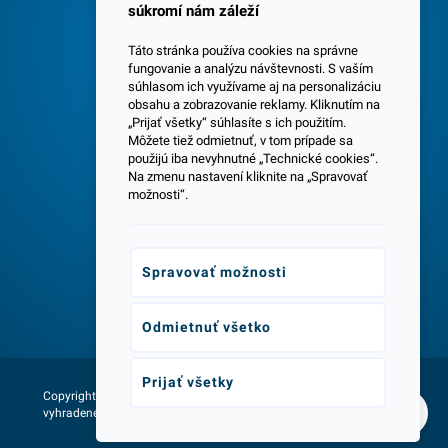
súkromí nám záleží
Táto stránka používa cookies na správne
fungovanie a analýzu návštevnosti. S vaším
súhlasom ich využívame aj na personalizáciu
obsahu a zobrazovanie reklamy. Kliknutím na
„Prijať všetky“ súhlasíte s ich použitím.
Centrála a predajňa v Senci
Môžete tiež odmietnuť, v tom prípade sa
použijú iba nevyhnutné „Technické cookies“.
Na zmenu nastavení kliknite na „Spravovať
možnosti“.
Spravovať možnosti
Odborné poradenstvo
Odmietnuť všetko
Prijať všetky
Copyright © 2026 - Všetky práva
Web vytvorila agentúra:
vyhradené lumax.sk
NetLife Guru