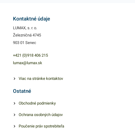
má skvelé termoregulačné
vlastnosti - výborne drží teplo
a pomôže udržať váš pokrm
Kontaktné údaje
teplý po celú dobu. Menu box
LUMAX, s. r. o.
je vhodný na teplé jedlá a
Železničná 4745
prílohy rôzneho druhu, ktoré
903 01 Senec
sú pripravené na rozvoz
alebo ich uskladnenie. Tento
+421 (0)918 406 215
plastový box je ľahký a
lumax@lumax.sk
pevný. Balenie obsahuje 125
kusov potravinových boxov. V
Viac na stránke kontaktov
našej ponuke nájdete ďalšie
Ostatné
podobné produkty, ktoré vás
zaručene oslovia.
Obchodné podmienky
Ochrana osobných údajov
Poučenie práv spotrebiteľa