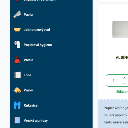
Papier
Jednorazový riad
Papierová hygiena
ALBÍN
Vrecia
Fólie
Pásky
Sklado
Rukavice
Papier Albíno je
baliaci papier v
Vrecká a prírezy
Tento univerzál