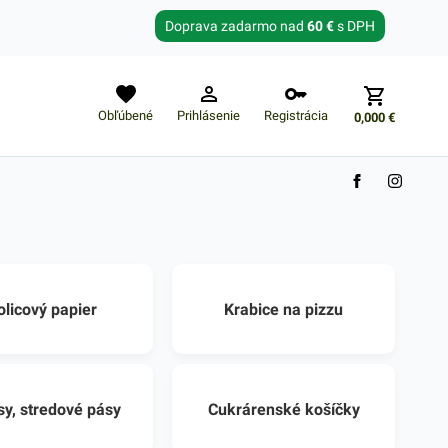
Zabudnuté heslo?
Doprava zadarmo nad
60 €
s DPH
E-mail
Obľúbené
Prihlásenie
Registrácia
0,000
€
olicový papier
Krabice na pizzu
sy, stredové pásy
Cukrárenské košíčky