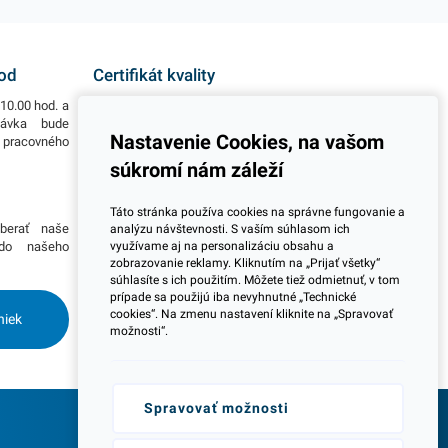
zloženie zabezpečuje
zloženie zabezpečuje
výbornú prepravu
výbornú prepravu
dezertov. Táto tortová
dezertov. Táto tortová
hod
Certifikát kvality
krabica je zložená z bio
krabica je zložená z bio
10.00 hod. a
Všetky naše výrobky disponujú slovenským i
materiálu PAP - 100%
materiálu PAP - 100%
návka bude
európskym certifikátom kvality, čo považujeme za
Nastavenie Cookies, na vašom
o pracovného
jeden z dôležitých ukazovateľov zodpovedného
celulóza z pevných
celulóza z pevných
podnikania.
súkromí nám záleží
papierových
papierových
Viac informácií
ekologických vlákien,
ekologických vlákien,
Táto stránka používa cookies na správne fungovanie a
vďaka čomu predstavuje
vďaka čomu predstavuje
berať naše
Potrebujete viac informácií ohľadom pravidelnej
analýzu návštevnosti. S vaším súhlasom ich
skvelé riešenie v boji
skvelé riešenie v boji
 do našeho
dlhodobej spolupráce pri odberoch? Prosím
využívame aj na personalizáciu obsahu a
zobrazovanie reklamy. Kliknutím na „Prijať všetky“
skontaktujte sa s naším obchodným tímom a
proti plastom. Balenie
proti plastom. Balenie
súhlasíte s ich použitím. Môžete tiež odmietnuť, v tom
dohodnite si stretnutie kdekoľvek na Slovensku.
obsahuje 50 kusov
obsahuje 50 kusov
prípade sa použijú iba nevyhnutné „Technické
Radi Vás navštívime.
cookies“. Na zmenu nastavení kliknite na „Spravovať
niek
krabíc na tortu. Biele
krabíc na tortu. Biele
možnosti“.
farebné vyhotovenie. V
farebné vyhotovenie. V
našej ponuke nájdete
našej ponuke nájdete
ďalšie podobné
ďalšie podobné
Spravovať možnosti
produkty.
produkty.
Odborné poradenstvo