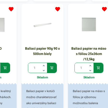
O
Baliaci papier 90g 90 x
Baliaci papier na mäso
500cm biely
s fóliou 25x36cm
/12,5kg
m
Skladom
Skladom
 kvalitný
Baliaci papier v kotúči
Baliaci papier na mäso s
 hárkoch.
možno charakterizovať
fóliou je výbornou
ny
ako univerzálny baliaci
možnosťou balenia