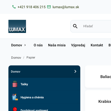
+421 918 406 215
lumax@lumax.sk
Domov
O nás
Naša misia
Výpredaj
Kontakt
B
Domov
/
Papier
Domov
Baliac
Tašky
Hygiena a chémia
Krabice
Doplnkový sortiment