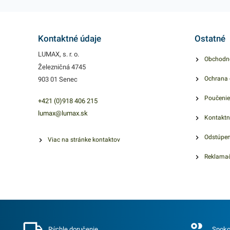
celulóza z pev
papierových
ekologických vl
Kontaktné údaje
Ostatné
vďaka čomu
LUMAX, s. r. o.
Obchodn
predstavujú skv
Železničná 4745
riešenie v boji p
Ochrana 
903 01 Senec
plastom. Baleni
Poučenie
obsahuje 100 
+421 (0)918 406 215
lumax@lumax.sk
pevných lepenk
Kontaktn
krabíc, s rozme
Odstúpen
33x33x3cm. Fa
Viac na stránke kontaktov
motív pizzérie. 
Reklamač
ponuke nájdete
podobné produk
Rýchle doručenie
Spoko