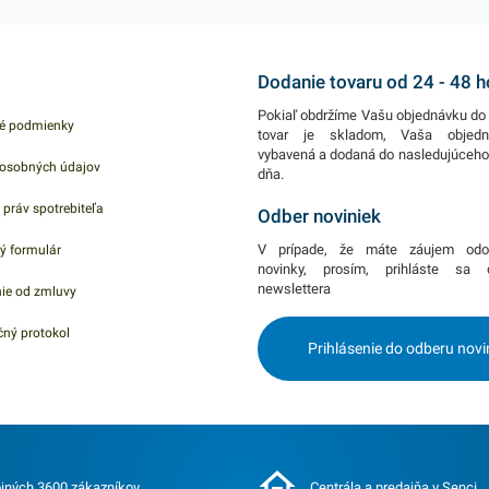
ných
celulóza z pevných
podlielom
papierových
recyklovaného papiera.
ákien,
ekologických vlákien,
Materiál je cennou
Dodanie tovaru od 24 - 48 
vďaka čomu
surovinou v cyklickom
Pokiaľ obdržíme Vašu objednávku do 
é podmienky
elé
predstavujú skvelé
hospodárstve recyklácie,
tovar je skladom, Vaša objed
vybavená a dodaná do nasledujúceh
roti
riešenie v boji proti
rozložiteľný a vhodný
osobných údajov
dňa.
e
plastom. Balenie
pre styk s potravinami.
 práv spotrebiteľa
Odber noviniek
kusov
obsahuje 100 kusov
ových
pevných lepenkových
V prípade, že máte záujem odo
ý formulár
rmi
krabíc, s rozmermi
novinky, prosím, prihláste sa
newslettera
ie od zmluvy
rebný
33x33x3cm. Farebný
V našej
motív pizzérie. V našej
ný protokol
Prihlásenie do odberu novi
 ďalšie
ponuke nájdete ďalšie
ty.
podobné produkty.
jných 3600 zákazníkov
Centrála a predajňa v Senci