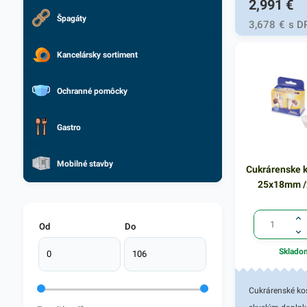
2,991
€
obalový materiá
Špagáty
vyznačuje svoj
3,678
€
s D
jemnosťou a bi
Kancelársky sortiment
farebným vyho
Tento praktický 
papier je vhodn
Ochranné pomôcky
predovšetkým 
balenie darček
Gastro
predmetov či po
Do papiera vša
Mobilné stavby
Cukrárenske k
zabaliť aj akýko
25x18mm /
predmet, ktorý 
papierovom bal
Od
Do
vyhovuje. Svoje 
nájde v rôznyc
Sklado
obchodoch,
kanceláriach i 
Cukrárenské ko
domácnosti. G