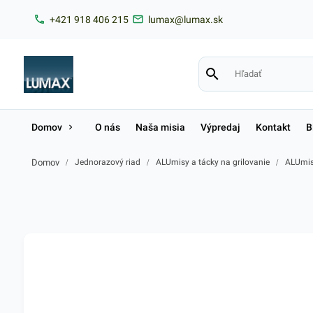
+421 918 406 215
lumax@lumax.sk
Domov
O nás
Naša misia
Výpredaj
Kontakt
B
Domov
/
Jednorazový riad
/
ALUmisy a tácky na grilovanie
/
ALUmisa