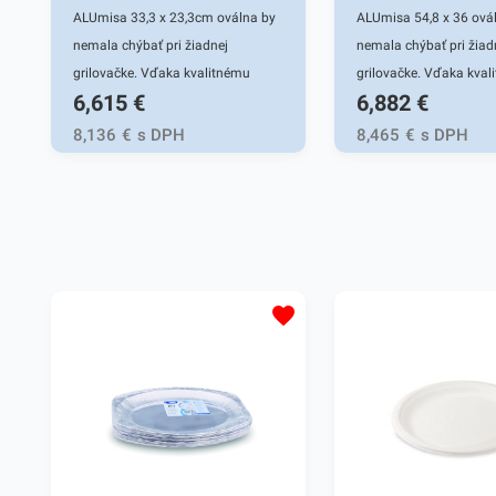
ALUmisa 33,3 x 23,3cm oválna by
ALUmisa 54,8 x 36 ová
nemala chýbať pri žiadnej
nemala chýbať pri žiad
grilovačke. Vďaka kvalitnému
grilovačke. Vďaka kval
6,615
€
6,882
€
hliníku, z ktorého je tácka
hliníku, z ktorého je tác
vyrobená, je vhodná na rôzne
vyrobená, je vhodná na
8,136
€
s DPH
8,465
€
s DPH
hostiny, oslavy. Či už ju použijete v
hostiny, oslavy. Či už ju
reštaurácii, hoteloch alebo vo vašej
reštaurácii, hoteloch al
domácnosti, poskytne vám
domácnosti, poskytne
praktické využitie. Tento hliníkový
praktické využitie. Tent
podnos oválneho tvaru je ľahký a
podnos oválneho tvaru 
pevný, o rozmeroch 33,3 x 23,3cm.
pevný, o rozmeroch 54,
ALUmisa je svojím zložením
ALUmisa je svojím zlo
odolná voči vysokým teplotám
odolná voči vysokým t
pokrmov ako aj nízkym teplotám
pokrmov ako aj nízkym
mrazu. Balenie obsahuje 10 ks
mrazu. Balenie obsahuj
hliníkových misiek. V našej ponuke
V našej ponuke nájdete
nájdete ďalšie podobné produkty,
podobné produkty, ktor
ktoré vás nepochybne oslovia.
nepochybne oslovia.