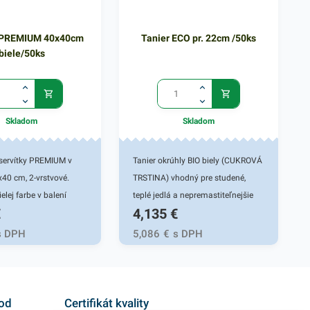
y PREMIUM 40x40cm
Tanier ECO pr. 22cm /50ks
biele/50ks
Skladom
Skladom
servítky PREMIUM v
Tanier okrúhly BIO biely (CUKROVÁ
40 cm, 2-vrstvové.
TRSTINA) vhodný pre studené,
elej farbe v balení
teplé jedlá a nepremastiteľnejšie
€
4,135
€
vajú sa v
pokrmy. Využitie pre cukrárne, fast
ch, v domácnostiach a
foody, bufety, jedálne, na cateringu,
s DPH
5,086
€
s DPH
stvové prevedenie
festivaloch, trhoch, oslavách,
papiera poskytne
záhradnej party, na grilovačky a
užbu užívateľovi a dodá
pikniky. Bio materiál (CUKROVÁ
i servírovaní jedál.
TRSTINA) - patrí do čeľade tráv,
hod
Certifikát kvality