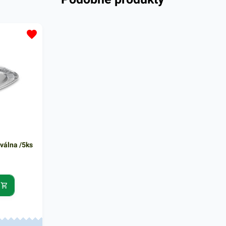
sti,
hliníkovýc
využitie.
pokrmom, ak
 okrúhleho
studené jedl
o
preto je vho
cm. Tácka
rozvoz a do
ním odolná
zabezpečí s
m pokrmov
bez rozliati
m mrazu. V
ponuke náj
alšie
produkty, k
é vás
oslovia. Ba
viečok.
válna /5ks