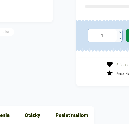
 mailom
Pridať 
Recenzi
enia
Otázky
Poslať mailom