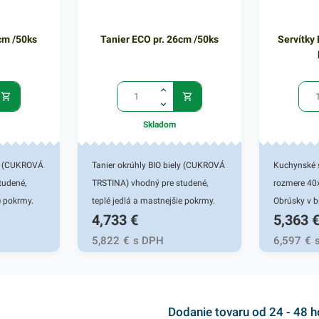
cm /50ks
Tanier ECO pr. 26cm /50ks
Servítk
Skladom
ly (CUKROVÁ
Tanier okrúhly BIO biely (CUKROVÁ
Kuchynské 
tudené,
TRSTINA) vhodný pre studené,
rozmere 40x
e pokrmy.
teplé jedlá a mastnejšie pokrmy.
Obrúsky v bi
4,733
€
5,363
ast foody,
Využitie pre cukrárne, fast foody,
50ks. Použí
ringu,
bufety, jedálne, na cateringu,
reštauráciá
5,822
€
s DPH
6,597
€
avách,
festivaloch, trhoch, oslavách,
pod. Dvojvr
ačky a
záhradnej party, grilovačky a
kvalitného 
(CUKROVÁ
pikniky. Bio materiál (CUKROVÁ
kvalitnú sl
de tráv,
TRSTINA) - patrí do čeľade tráv,
eleganciu pr
Dodanie tovaru od 24 - 48 