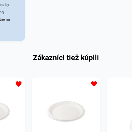
lna by
nej
itnému
ka
 rôzne
 použijete v
ebo vo vašej
Zákazníci tiež kúpili
 vám
o hliníkový
je ľahký a
8 x 36cm.
žením
eplotám
 teplotám
e 5 kusov.
 ďalšie
é vás