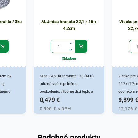
krúhla / 3ks
ALUmisa hranatá 32,1 x 16 x
Viečko p
4,2cm
22,7
Skladom
,4cm by
Misa GASTRO hranatá 1/3 (ALU)
Viečko pre
nej
odolná voči tepelnému
22,7x17,7cm
itnému
poškodeniu, výborne drží teplo a
doplnkom r
0,479
€
9,899
ka
pomôže udržať váš pokrm teplý po
gastronomic
e rôzne
celú dobu. Vhodná na teplé jedlá,
iných potra
0,590
€
s DPH
12,176
€
 hostiny,
zapekané cestoviny, prílohy do
ALU viečko 
ú lahodné
chafingu alebo pre rozvoz cez
ALU misky, 
i už ju
donáškové reštaurácie. Rozmery
fresh obcho
Podobné produkty
 hoteloch
32,1 x 16 x 4,2 cm, objem 1510 ml.
Je určené n