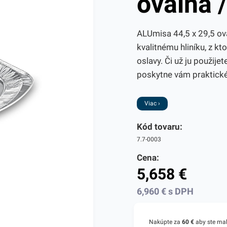
oválna 
ALUmisa 44,5 x 29,5 ová
kvalitnému hliníku, z kt
oslavy. Či už ju použije
poskytne vám praktické 
Viac ›
Kód tovaru:
7.7-0003
Cena:
5,658
€
6,960
€
s DPH
Nakúpte za
60 €
aby ste ma