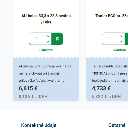
ALUmisa 33,3 x 23,3 oválna
Tanier ECO pr. 26
/10ks
Skladom
Skladom
ALUmisa 33,3 x 23,3cm oválna by
Tanier okrúhly BIO bie
nemala chýbať pri žiadnej
TRSTINA) vhodný pre s
grilovačke. Vďaka kvalitnému
teplé jedlá a mastnejši
6,615
€
4,733
€
hliníku, z ktorého je tácka
Využitie pre cukrárne, f
vyrobená, je vhodná na rôzne
bufety, jedálne, na cate
8,136
€
s DPH
5,822
€
s DPH
hostiny, oslavy. Či už ju použijete v
festivaloch, trhoch, osl
reštaurácii, hoteloch alebo vo vašej
záhradnej party, grilov
domácnosti, poskytne vám
pikniky. Bio materiál 
praktické využitie. Tento hliníkový
TRSTINA) - patrí do čeľa
Kontaktné údaje
Ostatné