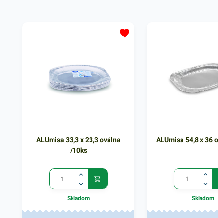
alebo vo vašej domácno
poskytne vám praktické 
Tento hliníkový podnos
tvaru je ľahký a pevný, 
rozmeroch 22,4 x 34,4
na gril je svojím zlože
voči vysokým teplotá
ako, aj nízkym teplotá
našej ponuke nájdete ď
podobné produkty, ktor
nepochybne oslovia.
ALUmisa 33,3 x 23,3 oválna
ALUmisa 54,8 x 36 o
/10ks
Skladom
Skladom