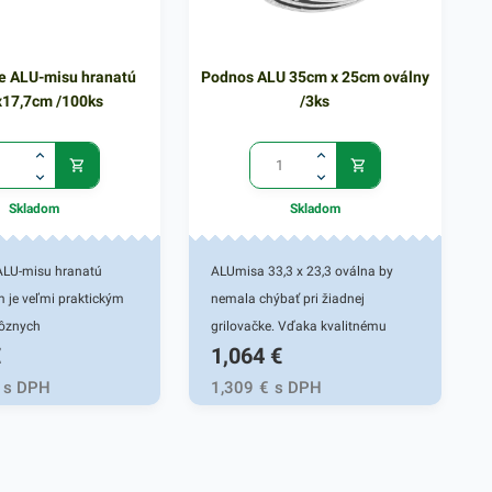
re ALU-misu hranatú
Podnos ALU 35cm x 25cm oválny
x17,7cm /100ks
/3ks
Skladom
Skladom
 ALU-misu hranatú
ALUmisa 33,3 x 23,3 oválna by
 je veľmi praktickým
nemala chýbať pri žiadnej
ôznych
grilovačke. Vďaka kvalitnému
€
1,064
€
kých reštaurácií a
hliníku, z ktorého je tácka
vinových prevádzok.
vyrobená, je vhodná na rôzne
s DPH
1,309
€
s DPH
je vhodné pre hranaté
hostiny, oslavy. Či už ju použijete v
ktoré sa používajú vo
reštaurácii, hoteloch alebo vo vašej
doch či fast foodoch.
domácnosti, poskytne vám
a zatváranie
praktické využitie. Tento hliníkový