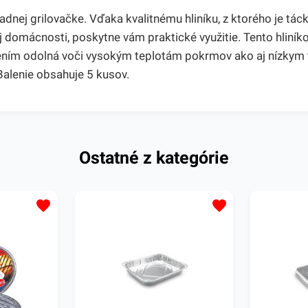
dnej grilovačke. Vďaka kvalitnému hliníku, z ktorého je táck
šej domácnosti, poskytne vám praktické využitie. Tento hliník
ením odolná voči vysokým teplotám pokrmov ako aj nízkym 
alenie obsahuje 5 kusov.
Ostatné z kategórie