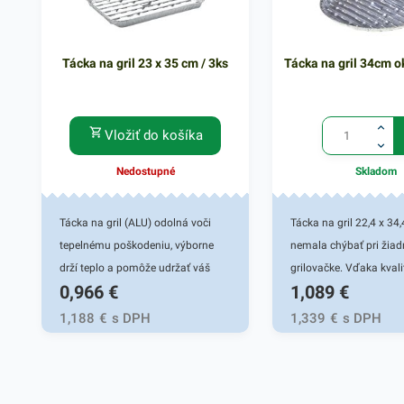
Tácka na gril 23 x 35 cm / 3ks
Tácka na gril 34cm o
Vložiť do košíka
Nedostupné
Skladom
Tácka na gril (ALU) odolná voči
Tácka na gril 22,4 x 34
tepelnému poškodeniu, výborne
nemala chýbať pri žiad
drží teplo a pomôže udržať váš
grilovačke. Vďaka kval
0,966
€
1,089
€
pokrm teplý po celú dobu. Vhodná
hliníku, z ktorého je tác
pre prípravu špízov, mäsa, zeleniny
vyrobená, je vhodná pr
1,188
€
s DPH
1,339
€
s DPH
na opekačky, záhradné párty a
gastronomické zážitky -
grilovanie.
oslavy, kde sa servíruj
studené či teplé jedlá. Č
použijete v reštaurácii,