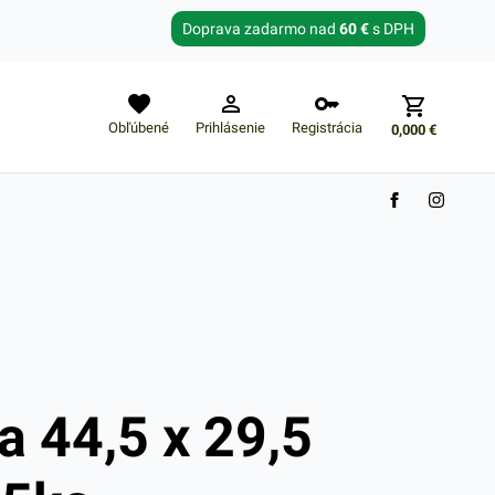
Zabudnuté heslo?
Doprava zadarmo nad
60 €
s DPH
E-mail
Obľúbené
Prihlásenie
Registrácia
0,000
€
Nákupný košík je prázdny
 44,5 x 29,5