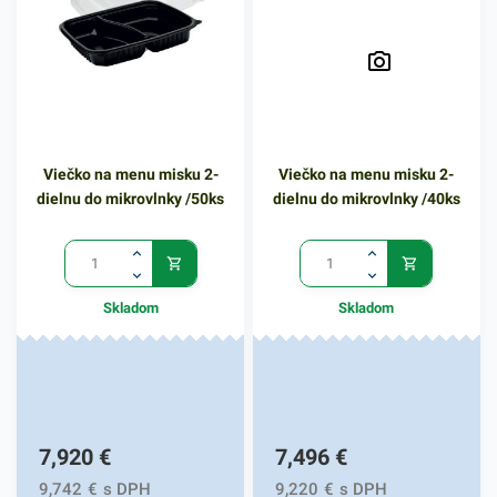
gastro prevádzkach,
potravinách, pri rozvoze jedla
a podobne. Viečko je
vyrobené z odolného plastu v
priehľadnom vyhotovení.
Balenie obsahuje
Viečko na menu misku 2-
Viečko na menu misku 2-
1000ks/kartón viečok. V
dielnu do mikrovlnky /50ks
dielnu do mikrovlnky /40ks
našej širokej ponuke
produktov nájdete ďalšie
podobné misky a nádoby na
balenie rôznych druhov
Skladom
Skladom
pokrmov.
7,920
€
7,496
€
9,742
€
s DPH
9,220
€
s DPH