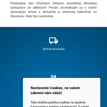
Potrebujete viac informácií ohľadom pravidelnej dlhodobej
spolupráce pri odberoch? Prosím skontaktujte sa s naším
obchodným tímom a dohodnite si stretnutie kdekoľvek na
Slovensku. Radi Vás navštívime.
Rýchle doručenie
Spokojných 3600 zákazníkov
Nastavenie Cookies, na vašom
súkromí nám záleží
Táto stránka používa cookies na správne
fungovanie a analýzu návštevnosti. S vaším