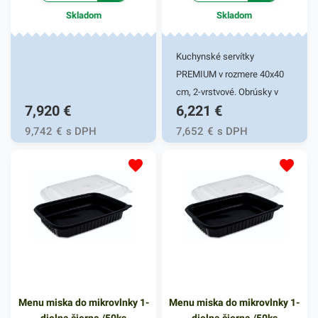
Skladom
Skladom
Kuchynské servítky
PREMIUM v rozmere 40x40
cm, 2-vrstvové. Obrúsky v
7,920
€
6,221
€
bielej farbe v balení 50ks.
Používajú sa v reštauráciách,
9,742
€
s DPH
7,652
€
s DPH
v domácnostiach a pod.
Dvojvrstvové prevedenie
kvalitného papiera poskytne
kvalitnú službu užívateľovi a
dodá eleganciu pri
servírovaní jedál. Farba: biela
Menu miska do mikrovlnky 1-
Menu miska do mikrovlnky 1-