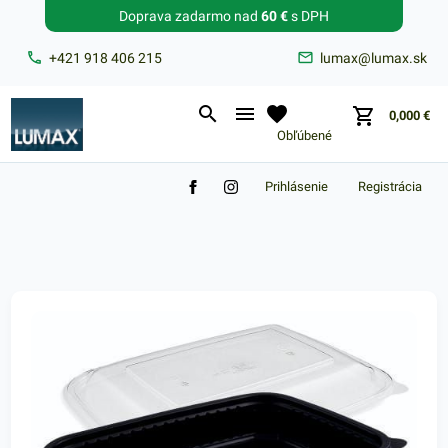
Doprava zadarmo nad
60 €
s DPH
Zabudnuté heslo?
+421 918 406 215
lumax@lumax.sk
E-mail
0,000
€
Obľúbené
Prihlásenie
Registrácia
Nákupný košík je prázdny