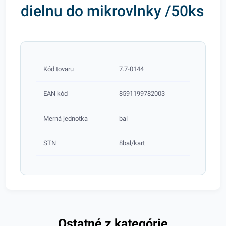
dielnu do mikrovlnky /50ks
Kód tovaru
7.7-0144
EAN kód
8591199782003
Merná jednotka
bal
STN
8bal/kart
Ostatné z kategórie