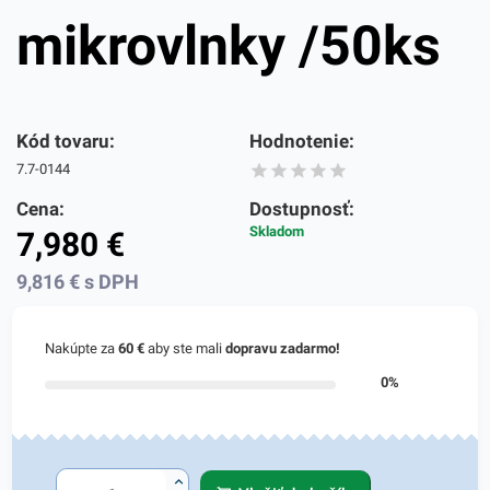
mikrovlnky /50ks
Kód tovaru:
Hodnotenie:
7.7-0144
Cena:
Dostupnosť:
Skladom
7,980
€
9,816
€
s DPH
Nakúpte za
60 €
aby ste mali
dopravu zadarmo!
0%