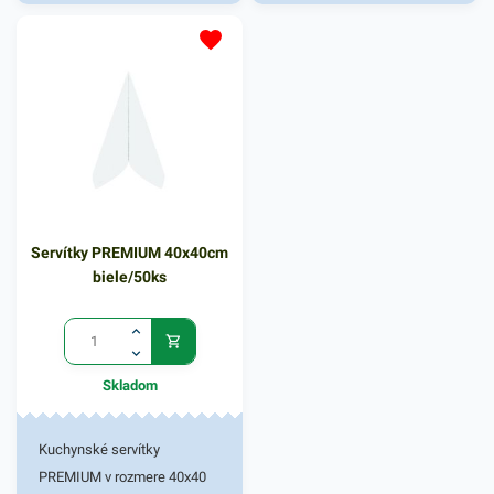
reštauráciách, v
domácnostiach a pod.
Dvojvrstvové prevedenie
kvalitného papiera poskytne
kvalitnú službu užívateľovi a
dodá eleganciu pri
servírovaní jedál. Farba:
žltozelená
Servítky PREMIUM 40x40cm
biele/50ks
Skladom
Kuchynské servítky
PREMIUM v rozmere 40x40