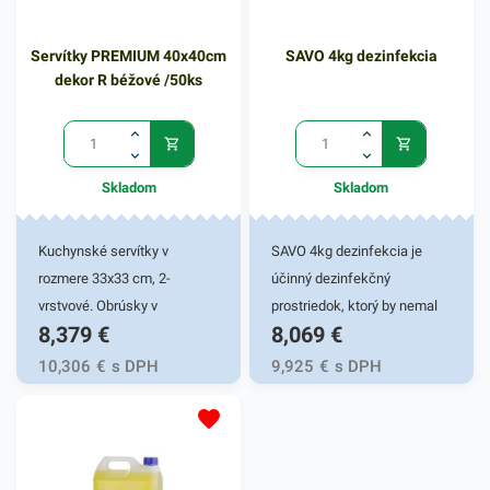
hmotnosť 80 gramov. Belosť
papiera je podľa normy CIE
Servítky PREMIUM 40x40cm
SAVO 4kg dezinfekcia
155, opacita 92%. Výhodné
dekor R béžové /50ks
balenie obsahuje 500 kusov
kancelárskych papierov
Xerox Niveus A4. V našej
ponuke nájdete ďalšie
Skladom
Skladom
podobné produkty, ktoré vás
zaručene oslovia.
Kuchynské servítky v
SAVO 4kg dezinfekcia je
rozmere 33x33 cm, 2-
účinný dezinfekčný
vrstvové. Obrúsky v
prostriedok, ktorý by nemal
8,379
€
8,069
€
žltozelenej farbe v balení
chýbať v žiadnej domácnosti.
50ks. Používajú sa v
Savo Original slúži na
10,306
€
s DPH
9,925
€
s DPH
reštauráciách, v
jednoduché čistenie a
domácnostiach a pod.
dezinfekciu podláh, nábytku,
Dvojvrstvové prevedenie
kuchynského a hygienického
kvalitného papiera poskytne
náradia. Dezinfekčný