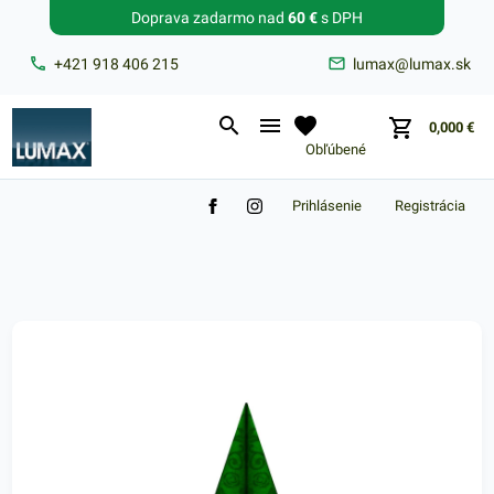
Doprava zadarmo nad
60 €
s DPH
Zabudnuté heslo?
+421 918 406 215
lumax@lumax.sk
E-mail
0,000
€
Obľúbené
Prihlásenie
Registrácia
Nákupný košík je prázdny