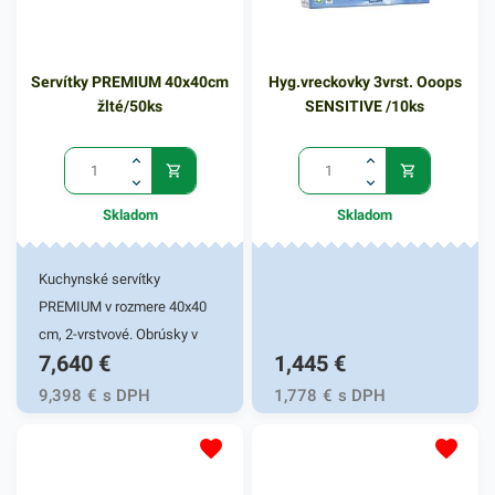
Servítky PREMIUM 40x40cm
Hyg.vreckovky 3vrst. Ooops
žlté/50ks
SENSITIVE /10ks
Skladom
Skladom
Kuchynské servítky
PREMIUM v rozmere 40x40
cm, 2-vrstvové. Obrúsky v
7,640
€
1,445
€
žltej farbe v balení 50ks.
Používajú sa v reštauráciách,
9,398
€
s DPH
1,778
€
s DPH
v domácnostiach a pod.
Dvojvrstvové prevedenie
kvalitného papiera poskytne