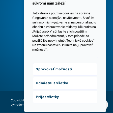
súkromí nám záleží
Táto stránka používa cookies na správne
fungovanie a analýzu návštevnosti. S vaším
súhlasom ich využívame aj na personalizáciu
obsahu a zobrazovanie reklamy. Kliknutím na
„Prijať všetky“ súhlasíte s ich použitím.
Centrála a predajňa v Senci
Môžete tiež odmietnuť, v tom prípade sa
použijú iba nevyhnutné „Technické cookies“.
Na zmenu nastavení kliknite na „Spravovať
možnosti“.
Spravovať možnosti
Odborné poradenstvo
Odmietnuť všetko
Prijať všetky
Copyright © 2026 - Všetky práva
Web vytvorila agentúra:
vyhradené lumax.sk
NetLife Guru