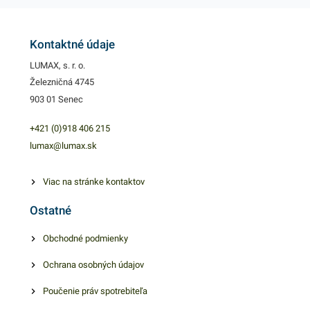
s koncetrovaným zložením
spoľahlivo vyčistí a odmastí
riad s rôznou škálou
Kontaktné údaje
znečistenia. Prípravok má
LUMAX, s. r. o.
účinné koncetrované
Železničná 4745
zloženie, pár kvapiek vytvorí
903 01 Senec
bohatú penu a vystačí na
väčšie množstvo riadu.
+421 (0)918 406 215
Saponát na riad disponuje
lumax@lumax.sk
príjemnou citrusovou vôňou
a je šetrný k pokožke rúk.
Viac na stránke kontaktov
Výhodné balenie obsahuje
Ostatné
1ks saponátu s objemom 5l.
V našej ponuke nájdete
Obchodné podmienky
ďalšie podobné produkty,
Ochrana osobných údajov
ktoré vás zaručene oslovia.
Poučenie práv spotrebiteľa