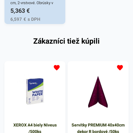
cm, 2-vrstvové. Obrúsky v
5,363
€
bielej farbe v balení 50ks.
Používajú sa v reštauráciách,
6,597
€
s DPH
v domácnostiach a pod.
Dvojvrstvové prevedenie
Zákazníci tiež kúpili
kvalitného papiera poskytne
kvalitnú službu užívateľovi a
dodá eleganciu pri
servírovaní jedál. Farba: biela
XEROX A4 biely Niveus
Servítky PREMIUM 40x40cm
/500ks
dekor R bordové /50ks