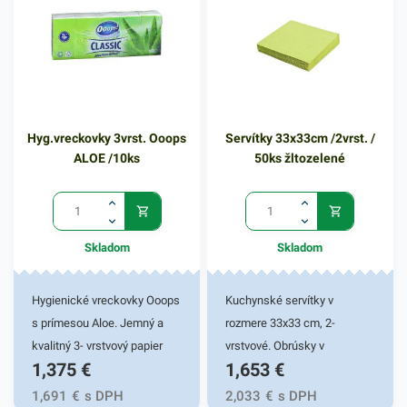
kvalitnú službu užívateľovi a
dodá eleganciu pri
servírovaní jedál. Farba: biela
Hyg.vreckovky 3vrst. Ooops
Servítky 33x33cm /2vrst. /
ALOE /10ks
50ks žltozelené
Skladom
Skladom
Hygienické vreckovky Ooops
Kuchynské servítky v
s prímesou Aloe. Jemný a
rozmere 33x33 cm, 2-
kvalitný 3- vrstvový papier
vrstvové. Obrúsky v
1,375
€
1,653
€
pre šetrný kontakt s
žltozelenej farbe v balení
pokožkou. Balené po 10 ks.
50ks. Používajú sa v
1,691
€
s DPH
2,033
€
s DPH