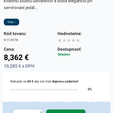
kvalitnú službu užívateľovi a dodá eleganciu pri
servírovaní jedál...
Viac ›
Kód tovaru:
Hodnotenie:
9.11-0176
Cena:
Dostupnosť:
Skladom
8,362
€
10,285
€
s DPH
Nakúpte za
60 €
aby ste mali
dopravu zadarmo!
0%