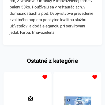
cm, 2-vrstvové. Obrúsky v tmavozelenej farbe v
balení 50ks. Používajú sa v reštauráciách, v
domácnostiach a pod. Dvojvrstvové prevedenie
kvalitného papiera poskytne kvalitnú službu
užívateľovi a dodá eleganciu pri servírovaní
jedál. Farba: tmavozelená
Ostatné z kategórie