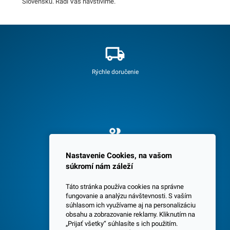
Slovensku. Radi Vás navštívime.
Rýchle doručenie
Spokojných 3600 zákazníkov
Nastavenie Cookies, na vašom
súkromí nám záleží
Táto stránka používa cookies na správne
fungovanie a analýzu návštevnosti. S vaším
súhlasom ich využívame aj na personalizáciu
obsahu a zobrazovanie reklamy. Kliknutím na
„Prijať všetky“ súhlasíte s ich použitím.