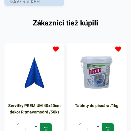
6,597
€
s DPH
v domácnostiach a pod.
Dvojvrstvové prevedenie
Zákazníci tiež kúpili
kvalitného papiera poskytne
kvalitnú službu užívateľovi a
dodá eleganciu pri
servírovaní jedál. Farba: biela
Servítky PREMIUM 40x40cm
Tablety do pisoára /1kg
dekor R tmavomodré /50ks