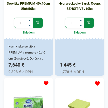
Servítky PREMIUM 40x40cm
Hyg.vreckovky 3vrst. Ooops
žlté/50ks
SENSITIVE /10ks
Skladom
Skladom
Kuchynské servítky
PREMIUM v rozmere 40x40
cm, 2-vrstvové. Obrúsky v
7,640
€
1,445
€
žltej farbe v balení 50ks.
Používajú sa v reštauráciách,
9,398
€
s DPH
1,778
€
s DPH
v domácnostiach a pod.
Dvojvrstvové prevedenie
kvalitného papiera poskytne
kvalitnú službu užívateľovi a
dodá eleganciu pri
servírovaní jedál. Farba: biela