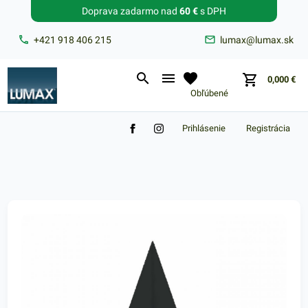
Doprava zadarmo nad
60 €
s DPH
Zabudnuté heslo?
+421 918 406 215
lumax@lumax.sk
E-mail
0,000
€
Obľúbené
Prihlásenie
Registrácia
Nákupný košík je prázdny