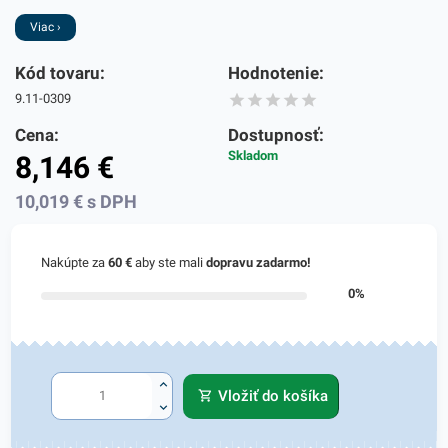
Viac ›
Kód tovaru:
Hodnotenie:
9.11-0309
Cena:
Dostupnosť:
Skladom
8,146
€
10,019
€
s DPH
Nakúpte za
60 €
aby ste mali
dopravu zadarmo!
0%
Vložiť do košíka