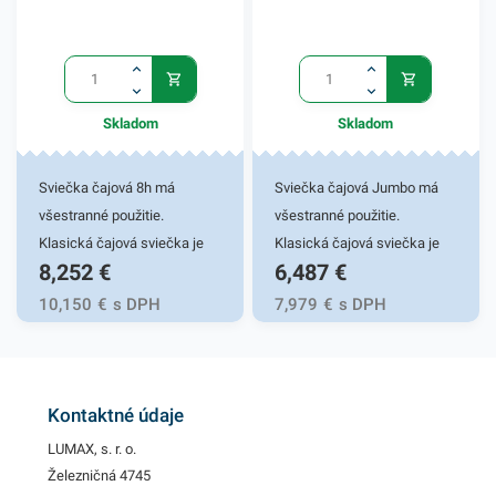
Používajte chemické
produkty bezpečným
spôsobom. Pred použitím
tabliet si vždy prečítajte
Skladom
Skladom
etiketu a informácie o
výrobku. V našej ponuke
nájdete ďalšie podobné
Sviečka čajová 8h má
Sviečka čajová Jumbo má
produkty.
všestranné použitie.
všestranné použitie.
Klasická čajová sviečka je
Klasická čajová sviečka je
8,252
€
6,487
€
vyhotovená v bielej farbe. Je
vyhotovená v bielej farbe. Je
úplne bez zápachu a
úplne bez zápachu a
10,150
€
s DPH
7,979
€
s DPH
disponuje kovovým plášťom.
disponuje kovovým plášťom.
Jej minimalistický vzhľad
Jej minimalistický vzhľad
umožňuje vytvárať mnoho
umožňuje vytvárať mnoho
zaujímavých aranžmánov.
zaujímavých aranžmánov.
Kontaktné údaje
Sviečka je schopná horieť až
Sviečka je schopná horieť 3
LUMAX, s. r. o.
8 hodín. V procese horenia
až 5 hodín. V procese
Železničná 4745
sviečky nedymia, ani
horenia sviečky nedymia, ani