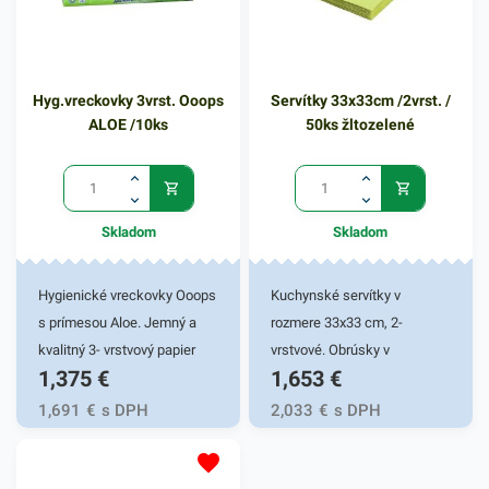
Hyg.vreckovky 3vrst. Ooops
Servítky 33x33cm /2vrst. /
ALOE /10ks
50ks žltozelené
Skladom
Skladom
Hygienické vreckovky Ooops
Kuchynské servítky v
s prímesou Aloe. Jemný a
rozmere 33x33 cm, 2-
kvalitný 3- vrstvový papier
vrstvové. Obrúsky v
1,375
€
1,653
€
pre šetrný kontakt s
žltozelenej farbe v balení
pokožkou. Balené po 10 ks.
50ks. Používajú sa v
1,691
€
s DPH
2,033
€
s DPH
reštauráciách, v
domácnostiach a pod.
Dvojvrstvové prevedenie