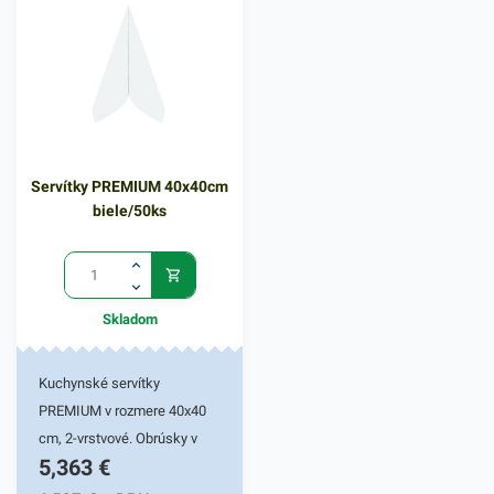
kvalitného papiera poskytne
kvalitnú službu užívateľovi a
dodá eleganciu pri
servírovaní jedál. Farba:
žltozelená
Servítky PREMIUM 40x40cm
biele/50ks
Skladom
Kuchynské servítky
PREMIUM v rozmere 40x40
cm, 2-vrstvové. Obrúsky v
5,363
€
bielej farbe v balení 50ks.
Používajú sa v reštauráciách,