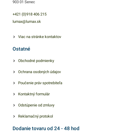
903 01 Senec
nepretekajú cez plášť.
nepretekajú cez plášť.
Kvalitná a praktická, dokáže
Kvalitná a praktická, dokáže
+421 (0)918 406 215
skvelo dotvoriť atmosféru
skvelo dotvoriť atmosféru
lumax@lumax.sk
výnimočnosti v kombinácii s
výnimočnosti v kombinácii s
inými dekoráciami. Vhodná
inými dekoráciami. Vhodná
Viac na stránke kontaktov
pre široké použitie. Balenie
pre široké použitie. Balenie
Ostatné
obsahuje 50ks čajovej
obsahuje 20ks čajovej
sviečky. V našej ponuke
sviečky. V našej ponuke
Obchodné podmienky
nájdete ďalšie podobné
nájdete ďalšie podobné
Ochrana osobných údajov
produkty.
produkty.
Poučenie práv spotrebiteľa
Kontaktný formulár
Odstúpenie od zmluvy
Reklamačný protokol
Dodanie tovaru od 24 - 48 hod