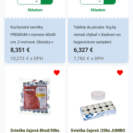
Skladom
Skladom
Kuchynské servítky
Tablety do pisoára 1kg by
PREMIUM v rozmere 40x40
nemali chýbať v žiadnom wc
cm, 2-vrstvové. Obrúsky v
hygienickom zariadení.
8,351
€
6,327
€
tmavomodrej farbe v balení
Tablety pre vkladanie do
50ks. Používajú sa v
pisoárov majú účinný čistiaci
10,272
€
s DPH
7,782
€
s DPH
reštauráciách, v
a deodoračný účinok.
domácnostiach a pod.
Zabraňujú tvorbe usadenín,
Dvojvrstvové prevedenie
vodného a močového
kvalitného papiera poskytne
kameňa. Odstraňujú
kvalitnú službu užívateľovi a
nečistoty aj z ťažko
dodá eleganciu pri
dostupných miest. Tablety
servírovaní jedál. Farba:
do pisoárov prevoňajú
tmavomodrá
priestor toaliet príjemnou
vôňou. Tablety vo veľkom,
Sviečka čajová 8hod/50ks
Sviečka čajová /20ks JUMBO
praktickom 1kg balení.