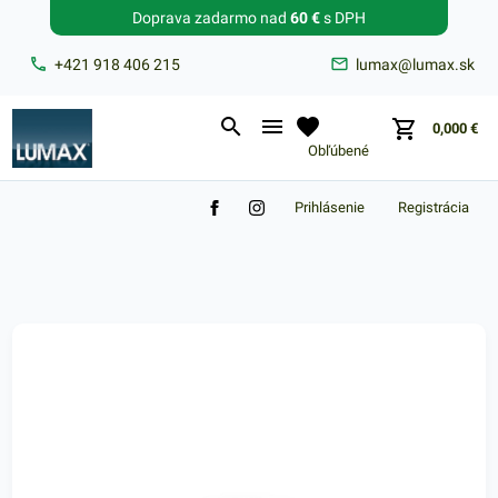
Doprava zadarmo nad
60 €
s DPH
Zabudnuté heslo?
+421 918 406 215
lumax@lumax.sk
E-mail
0,000
€
Obľúbené
Prihlásenie
Registrácia
Nákupný košík je prázdny