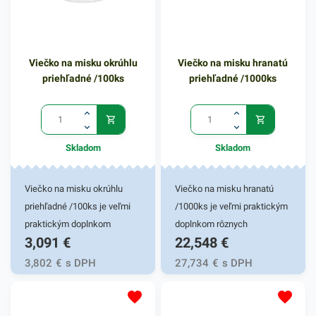
Viečko na misku okrúhlu
Viečko na misku hranatú
priehľadné /100ks
priehľadné /1000ks
Skladom
Skladom
Viečko na misku okrúhlu
Viečko na misku hranatú
priehľadné /100ks je veľmi
/1000ks je veľmi praktickým
praktickým doplnkom
doplnkom rôznych
3,091
€
22,548
€
rôznych gastronomických
gastronomických reštaurácií
reštaurácií a iných
a iných potravinových
3,802
€
s DPH
27,734
€
s DPH
potravinových prevádzok.
prevádzok. Viečko je vhodné
Priehľadné viečko je vhodné
pre hranaté misky, ktoré sa
pre misky, ktoré sa používajú
používajú vo fresh