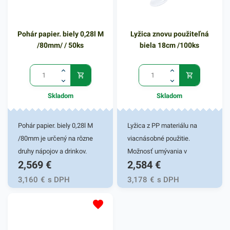
vhodnou voľbou.Balené v 100
párty. Papierové poháre
ks bloku -
zabezpečia rýchly a
Pohár papier. biely 0,28l M
Lyžica znovu použiteľná
odtrhávacieRozmer:
spoľahlivý prenos rôznych
/80mm/ / 50ks
biela 18cm /100ks
30+18x55cmFarba: modrá
nápojov bez rozliatia.
Ponúkajú praktické a
jednoduché používanie.
Výhodné balenie obsahuje
Skladom
Skladom
50 kusov bielych
papierových pohárikov. V
našej ponuke nájdete ďalšie
Pohár papier. biely 0,28l M
Lyžica z PP materiálu na
podobné produkty, ktoré vás
/80mm je určený na rôzne
viacnásobné použitie.
zaručene oslovia.
druhy nápojov a drinkov.
Možnosť umývania v
2,569
€
2,584
€
Poháre sú vyrobené zo
umývačke. Dĺžka 18cm,
špeciálneho papiera, vďaka
100ks v balení.
3,160
€
s DPH
3,178
€
s DPH
čomu majú vysokú odolnosť
a výborne držia teplo -
pomôžu udržať váš nápoj
teplý po celú dobu. Pohárik