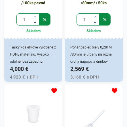
1000ks/kartón viečok. V
/100ks pevná
/80mm/ / 50ks
našej širokej ponuke
produktov nájdete ďalšie
podobné misky a nádoby na
balenie rôznych druhov
Skladom
Skladom
pokrmov.
Tašky košieľkové vyrobené z
Pohár papier. biely 0,28l M
HDPE materiálu. Vysoko
/80mm je určený na rôzne
odolné, bez zápachu,
druhy nápojov a drinkov.
4,000
€
2,569
€
recyklovateľné tašky so
Poháre sú vyrobené zo
širokým využitím. Nakoľko
špeciálneho papiera, vďaka
4,920
€
s DPH
3,160
€
s DPH
nie sú toxické, sú výborne
čomu majú vysokú odolnosť
využiteľné na prenos
a výborne držia teplo -
bežných potravín, mäsa,
pomôžu udržať váš nápoj
pečiva a iných produktov.
teplý po celú dobu. Pohárik
Výhodné pre maloobchody -
zabezpečuje skvelé využitie
aj napriek vysokej spotrebe
pre bary, reštaurácie, na
je recyklovateľné HDPE
catering, rôzne oslavy a