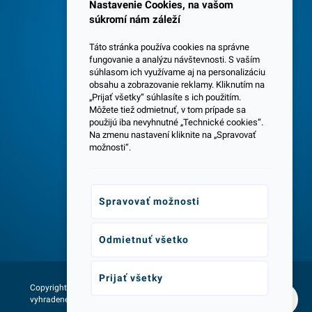
Spokojných 3600 zákazníkov
Nastavenie Cookies, na vašom
súkromí nám záleží
Táto stránka používa cookies na správne
fungovanie a analýzu návštevnosti. S vaším
súhlasom ich využívame aj na personalizáciu
obsahu a zobrazovanie reklamy. Kliknutím na
„Prijať všetky“ súhlasíte s ich použitím.
Centrála a predajňa v Senci
Môžete tiež odmietnuť, v tom prípade sa
použijú iba nevyhnutné „Technické cookies“.
Na zmenu nastavení kliknite na „Spravovať
možnosti“.
Spravovať možnosti
Odborné poradenstvo
Odmietnuť všetko
Prijať všetky
Copyright © 2026 - Všetky práva
Web vytvorila agentúra:
vyhradené lumax.sk
NetLife Guru