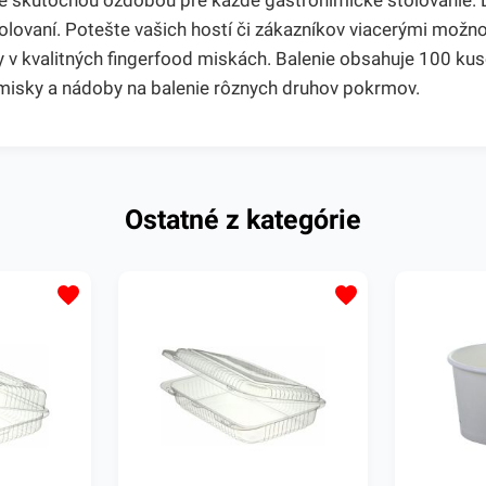
e skutočnou ozdobou pre každé gastronimické stolovanie. Dr
olovaní. Potešte vašich hostí či zákazníkov viacerými možno
y v kvalitných fingerfood miskách. Balenie obsahuje 100 ku
misky a nádoby na balenie rôznych druhov pokrmov.
Ostatné z kategórie