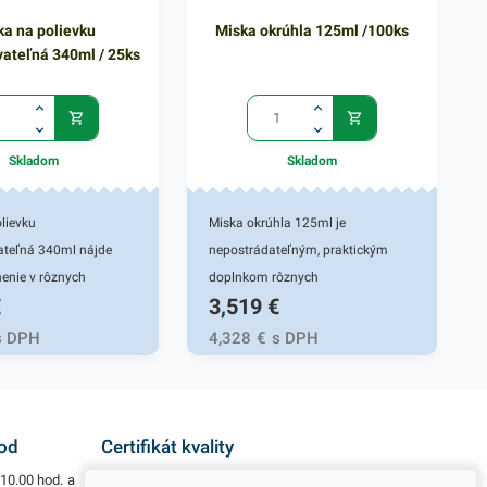
ka na polievku
Miska okrúhla 125ml /100ks
ateľná 340ml / 25ks
Skladom
Skladom
lievku
Miska okrúhla 125ml je
teľná 340ml nájde
nepostrádateľným, praktickým
nenie v rôznych
doplnkom rôznych
€
3,519
€
ckých prevádzkach,
gastronomických reštaurácií a
jú rozvoz jedál či ich
iných potravinových prevádzok.
s DPH
4,328
€
s DPH
uskladnenie. Vhodná
Vhodná pre fresh obchody a aj
bchody aj fast foody. Je
fast foody. Je určená na balenie
á, jej materiál je
prevažne studených pokrmov,
udržateľný pre životné
šalátov, čerstvého ovocia,
hod
Certifikát kvality
 je vyrobená z
zabezpečí prenos jedla bez
10.00 hod. a
Všetky naše výrobky disponujú slovenským i