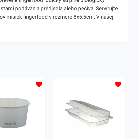
evené fingerfood lodičky sú plne biologicky
sťami podávania predjedla alebo pečiva. Servírujte
sov misiek fingerfood v rozmere 8x5,5cm. V našej