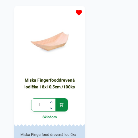
nachádza najmä v gastro
prevažne rôznych pokr
prevádzkach, potravinách, pri
zákusky, prílohy, lahôdk
rozvoze jedla a podobne. Kelímok
podobne. Miska zabezp
je vyrobený z odolného plastu v
spoľahlivý prenos jedla
bielom vyhotovení. Balenie
rozliatia či vysypania. 
obsahuje 1kus kelímku. V našej
obsahuje 1 ks misky na
širokej ponuke produktov nájdete
objemom 600ml, v pri
ďalšie podobné misky a nádoby
vyhotovení. V našej po
na balenie rôznych druhov
nájdete ďalšie podobné
pokrmov.
ktoré vás zaručene oslo
Miska Fingerfooddrevená
lodička 18x10,5cm /100ks
Skladom
Miska Fingerfood drevená lodička