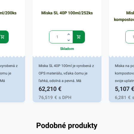
ml/200ks
Miska SL 40P 100ml/252ks
Mis
kompostov
Skladom
 vyrobená z
Miska SL 40P 100ml je vyrobená z
Miska na po
čomu je
OPS materiálu, vďaka čomu je
kompostova
 Má
ľahká, odolná a pevná. Má
svoje uplat
62,210
€
5,107
a zvýšenú
zlepšenú priehľadnosť a zvýšenú
gastronomi
 veľmi
pevnosť. Táto miska je veľmi
ktoré ponúka
76,519
€
s DPH
6,281
€
rôznych
praktickým doplnkom rôznych
prehľadné 
rácií a
gastronomických reštaurácií a
pre fresh o
evádzok.
iných potravinových prevádzok.
ľahká a pevn
Podobné produkty
dy či fast
Vhodná pre fresh obchody či fast
bezpečný a 
enie
foody. Je určená na balenie
prostredie -