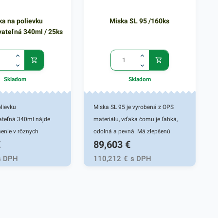
ka na polievku
Miska SL 95 /160ks
ateľná 340ml / 25ks
Skladom
Skladom
lievku
Miska SL 95 je vyrobená z OPS
teľná 340ml nájde
materiálu, vďaka čomu je ľahká,
nenie v rôznych
odolná a pevná. Má zlepšenú
€
89,603
€
ckých prevádzkach,
priehľadnosť a zvýšenú pevnosť.
jú rozvoz jedál či ich
Táto miska je veľmi praktickým
s DPH
110,212
€
s DPH
uskladnenie. Vhodná
doplnkom rôznych
bchody aj fast foody. Je
gastronomických reštaurácií a
á, jej materiál je
iných potravinových prevádzok.
udržateľný pre životné
Vhodná pre fresh obchody či fast
 je vyrobená z
foody. Je určená na balenie