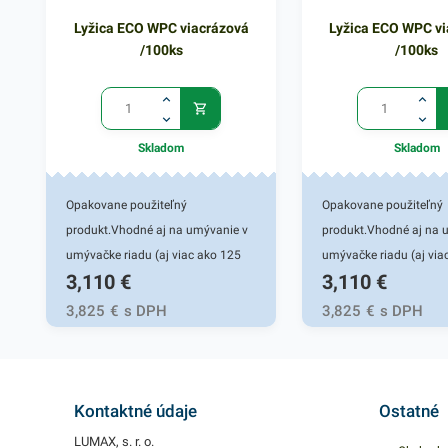
Lyžica ECO WPC viacrázová
Lyžica ECO WPC v
/100ks
/100ks
Skladom
Skladom
Opakovane použiteľný
Opakovane použiteľný
produkt.Vhodné aj na umývanie v
produkt.Vhodné aj na 
umývačke riadu (aj viac ako 125
umývačke riadu (aj via
3,110
€
3,110
€
cyklov).
cyklov).
3,825
€
s DPH
3,825
€
s DPH
Kontaktné údaje
Ostatné
LUMAX, s. r. o.