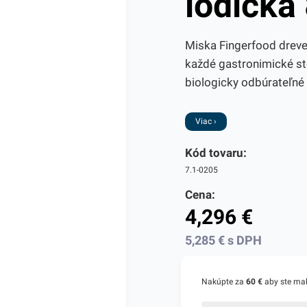
lodička
Miska Fingerfood drev
každé gastronimické sto
biologicky odbúrateľné 
Viac ›
Kód tovaru:
7.1-0205
Cena:
4,296
€
5,285
€
s DPH
Nakúpte za
60 €
aby ste ma