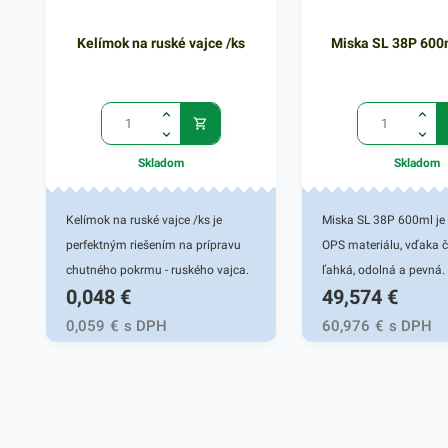
Kelímok na ruské vajce /ks
Miska SL 38P 600
Skladom
Skladom
Kelímok na ruské vajce /ks je
Miska SL 38P 600ml je
perfektným riešením na prípravu
OPS materiálu, vďaka 
chutného pokrmu - ruského vajca.
ľahká, odolná a pevná.
0,048
€
49,574
€
Avšak tento kelímok môže byť tiež
zlepšenú priehľadnosť 
praktickým pomocníkom pri
pevnosť. Táto miska je
0,059
€
s DPH
60,976
€
s DPH
rýchlom balení rôznych omáčok,
praktickým doplnkom 
polievok či iných tekutých
gastronomických reštau
marinád. Predstavuje rýchle a
iných potravinových pr
prakticé riešenie na balenie a
Vhodná pre fresh obcho
uchovanie jedla. Svoje uplatnenie
foody. Je určená na bal