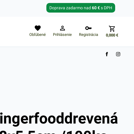
Zabudnuté heslo?
Doprava zadarmo nad
60 €
s DPH
E-mail
Obľúbené
Prihlásenie
Registrácia
0,000
€
Nákupný košík je prázdny
ingerfooddrevená