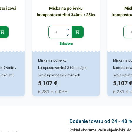
iacrázová
Miska na polievku
Mis
kompostovateľná 340ml / 25ks
kompostov
Skladom
Miska na polievku
Miska na po
umývanie v
kompostovateľná 340ml nájde
kompostova
c ako 125
svoje uplatnenie v rôznych
svoje uplat
5,107
€
5,107
gastronomických prevádzkach,
gastronomi
ktoré ponúkajú rozvoz jedál či ich
ktoré ponúka
6,281
€
s DPH
6,281
€
prehľadné uskladnenie. Vhodná
prehľadné 
pre fresh obchody aj fast foody. Je
pre fresh o
ľahká a pevná, jej materiál je
ľahká a pevn
bezpečný a udržateľný pre životné
bezpečný a 
Dodanie tovaru od 24 - 48 
prostredie - je vyrobená z
prostredie -
Pokiaľ obdržíme Vašu objednávku do 