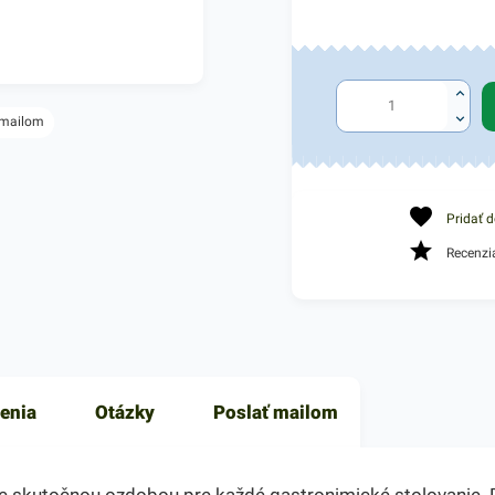
 mailom
Pridať 
Recenzi
enia
Otázky
Poslať mailom