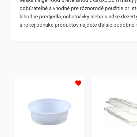
Miska Fingerfood drevená lodička 8x5,5cm misky j
odbúrateľné a vhodné pre rôznorodé použitie pri st
lahodné predjedlá, ochutnávky alebo sladké dezert
širokej ponuke produktov nájdete ďalšie podobné 