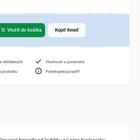
Vložiť do košíka
Kúpiť ihneď
do obľúbených
Vlastnosti a parametre
a produktu
Potrebujete poradiť?