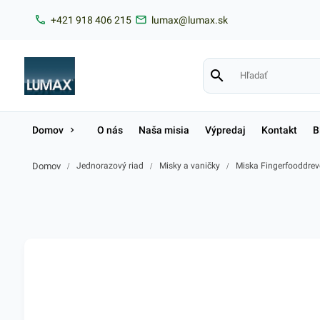
+421 918 406 215
lumax@lumax.sk
Domov
O nás
Naša misia
Výpredaj
Kontakt
B
Domov
/
Jednorazový riad
/
Misky a vaničky
/
Miska Fingerfooddrev