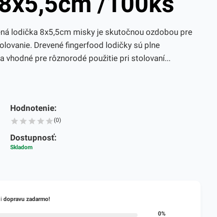
 8x5,5cm /100ks
ená lodička 8x5,5cm misky je skutočnou ozdobou pre
lovanie. Drevené fingerfood lodičky sú plne
a vhodné pre rôznorodé použitie pri stolovaní...
Hodnotenie:
(0)
Dostupnosť:
Skladom
li
dopravu zadarmo!
0%