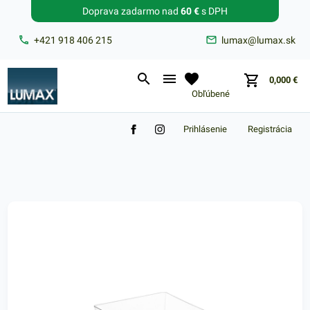
Doprava zadarmo nad
60 €
s DPH
Zabudnuté heslo?
+421 918 406 215
lumax@lumax.sk
E-mail
0,000
€
Obľúbené
Prihlásenie
Registrácia
Nákupný košík je prázdny