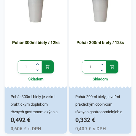
alkoholických i
nealkoholických nápojov.
Plastový pohár zabezpečí
rýchly a spoľahlivý prenos
tekutín bez rozliatia. Plastové
Pohár 300ml biely / 12ks
Pohár 200ml biely / 12ks
poháriky sú vhodné pre
nenáročné, praktické a
jednoduché používanie.
Výhodné balenie obsahuje
12 kusov priehľadných
Skladom
Skladom
pohárov. V našej ponuke
nájdete ďalšie podobné
produkty, ktoré vás zaručene
Pohár 300ml biely je veľmi
Pohár 200ml biely je veľmi
oslovia.
praktickým doplnkom
praktickým doplnkom
rôznych gastronomických a
rôznych gastronomických a
0,492
€
0,332
€
iných potravinových
iných potravinových
prevádzok. Vhodný pre fresh
prevádzok. Vhodný pre fresh
0,606
€
s DPH
0,409
€
s DPH
obchody či fast foody. Pohár
obchody či fast foody. Pohár