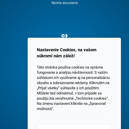
Rýchle doručenie
Spokojných 3600 zákazníkov
Nastavenie Cookies, na vašom
súkromí nám záleží
Táto stránka používa cookies na správne
fungovanie a analýzu návštevnosti. S vaším
súhlasom ich využívame aj na personalizáciu
obsahu a zobrazovanie reklamy. Kliknutím na
„Prijať všetky“ súhlasíte s ich použitím.
Centrála a predajňa v Senci
Môžete tiež odmietnuť, v tom prípade sa
použijú iba nevyhnutné „Technické cookies“.
Na zmenu nastavení kliknite na „Spravovať
možnosti“.