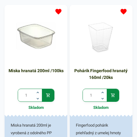
Máme v ponuke príbor
vhodný k fingerfood
tanierikom a pohárikom.
Miska hranatá 200ml /100ks
Pohárik Fingerfood hranatý
160ml /20ks
Skladom
Skladom
Miska hranatá 200ml je
Fingerfood pohárik
vyrobená z odolného PP
priehľadný z umelej hmoty