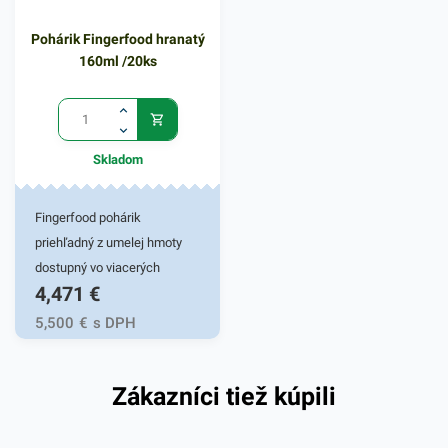
a estetické servírovanie
Pohárik Fingerfood hranatý
rôznych pochutín. Pohárik
160ml /20ks
ponúka praktické a
jednoduché používanie.
Výhodné balenie obsahuje
20 kusov priehľadných
Skladom
fingerfood pohárikov. V našej
ponuke nájdete ďalšie
podobné produkty, ktoré vás
Fingerfood pohárik
zaručene oslovia.
priehľadný z umelej hmoty
dostupný vo viacerých
4,471
€
tvaroch. Vhodné na
fingerfoody, malé porkrmy,
5,500
€
s DPH
dezerty servírované v
hoteloch, reštaurácií, baroch,
Zákazníci tiež kúpili
na cateringu, grilovačkách,
oslavách, záhradnej party,
svadbách a domáce použitie.