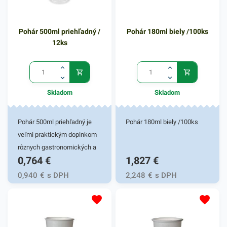
Pohár 500ml priehľadný /
Pohár 180ml biely /100ks
12ks
Skladom
Skladom
Pohár 500ml priehľadný je
Pohár 180ml biely /100ks
veľmi praktickým doplnkom
rôznych gastronomických a
0,764
€
1,827
€
iných potravinových
prevádzok. Vhodný pre fresh
0,940
€
s DPH
2,248
€
s DPH
obchody či fast foody. Pohár
je určený na podávanie a
čapovanie a podávanie
rôznych druhov