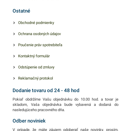
Výhodné balenie obsahuje
pohárov. V našej ponuke
Ostatné
20 kusov priehľadných
nájdete ďalšie podobné
fingerfood pohárikov. V našej
produkty, ktoré vás zaručene
Obchodné podmienky
ponuke nájdete ďalšie
oslovia.
Ochrana osobných údajov
podobné produkty, ktoré vás
zaručene oslovia.
Poučenie práv spotrebiteľa
Kontaktný formulár
Odstúpenie od zmluvy
Reklamačný protokol
Dodanie tovaru od 24 - 48 hod
Pokiaľ obdržíme Vašu objednávku do 10.00 hod. a tovar je
skladom, Vaša objednávka bude vybavená a dodaná do
nasledujúceho pracovného dňa.
Odber noviniek
V prípade, že máte záujem odoberať naše novinky, prosím,