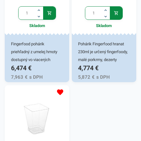
Skladom
Skladom
Fingerfood pohárik
Pohárik Fingerfood hranat
priehľadný z umelej hmoty
230ml je určený fingerfoody,
dostupný vo viacerých
malé porkrmy, dezerty
6,474
€
4,774
€
tvaroch. Vhodné na
servírované v hoteloch,
fingerfoody, malé porkrmy,
reštaurácií, baroch, na
7,963
€
s DPH
5,872
€
s DPH
dezerty servírované v
cateringu, grilovačkách,
hoteloch, reštaurácií, baroch,
oslavách, záhradnej party,
na cateringu, grilovačkách,
svadbách a domáce použitie.
oslavách, záhradnej party,
Poháriky sú vyrobené z
svadbách a domáce použitie.
pevného materiálu, vďaka
Máme v ponuke príbor
čomu majú výbornú odolnosť
vhodný k fingerfood
a trvácnosť. Pohárik
tanierikom a pohárikom.
Fingerfood zabezpečí rýchle