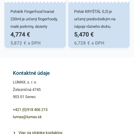
Pohárik Fingerfood hranat
Pohár KRYŠTÁL 0,2l je
230ml je určený fingerfoody,
určený predovšetkým na
malé porkrmy, dezerty
nápoje rôzneho druhu.
4,774
€
5,470
€
servírované v hoteloch,
Poháre sú vyrobené zo
reštaurácií, baroch, na
špeciálneho tvrdeného
5,872
€
s DPH
6,728
€
s DPH
cateringu, grilovačkách,
plastu, vďaka čomu majú
oslavách, záhradnej party,
vysokú odolnosť, ktorá
svadbách a domáce použitie.
zabezpečuje skvelé využitie
Poháriky sú vyrobené z
pre bary, reštaurácie,
Kontaktné údaje
pevného materiálu, vďaka
catering, rôzne oslavy a
LUMAX, s. r. o.
čomu majú výbornú odolnosť
párty. Poháriky zabezpečia
Železničná 4745
a trvácnosť. Pohárik
rýchly a spoľahlivý prenos
903 01 Senec
Fingerfood zabezpečí rýchle
rôznych nápojov bez rozliatia.
a estetické servírovanie
Ponúkajú nenáročné,
+421 (0)918 406 215
rôznych pochutín. Pohárik
praktické používanie.
lumax@lumax.sk
ponúka praktické a
Výhodné balenie obsahuje
jednoduché používanie.
50 kusov plastových
Viac na stránke kontaktov