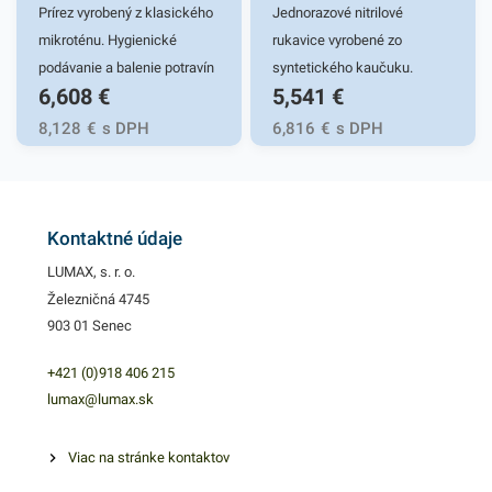
100 ks rukavíc v modrej
Prírez vyrobený z klasického
Jednorazové nitrilové
farbe.
mikroténu. Hygienické
rukavice vyrobené zo
podávanie a balenie potravín
syntetického kaučuku.
6,608
€
5,541
€
a potravinárskych výrobkov.
Mikrotextúra zabezpečí
Vhodný pre lahôdky a
priľnavosť pri nosení. Vysoká
8,128
€
s DPH
6,816
€
s DPH
mäsiarstva. Hrúbka 8µm
odolnosť voči pretrhnutiu a
štiepenie pri prepichnutí
zaručí komplexnú ochranu
pred infikovaným
Kontaktné údaje
materiálom, vírusmi či inými
LUMAX, s. r. o.
patogénnymi látkami.
Železničná 4745
Nitrilové rukavice sú vysoko
903 01 Senec
odolné voči chemikáliám.
Vhodné aj pre alergikov.
+421 (0)918 406 215
Vďaka jedinečným
lumax@lumax.sk
vlastnostiam bezprašnosti
sú využiteľné v zdravotníctve,
Viac na stránke kontaktov
pri práci s cytostatikami, v