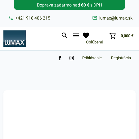
Doprava zadarmo nad
60 €
s DPH
Zabudnuté heslo?
+421 918 406 215
lumax@lumax.sk
E-mail
0,000
€
Obľúbené
Prihlásenie
Registrácia
Nákupný košík je prázdny