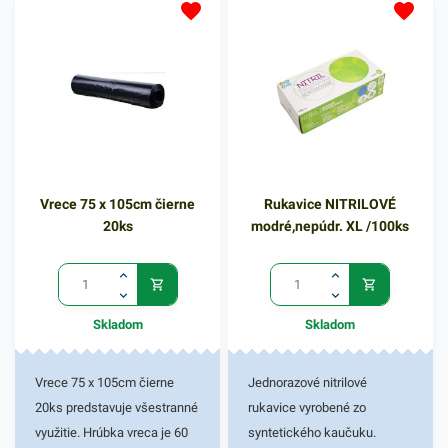
Nitrilové rukavice sú vysoko
odolné voči chemikáliám.
Vhodné aj pre alergikov.
Vďaka jedinečným
vlastnostiam bezprašnosti
sú využiteľné v zdravotníctve,
pri práci s cytostatikami, v
potravinárskom priemysle,
Vrece 75 x 105cm čierne
Rukavice NITRILOVÉ
kaderníctvach, laboratóriach
20ks
modré,nepúdr. XL /100ks
a samozrejme gastronómii.
100 ks rukavíc v modrej
farbe.
Skladom
Skladom
Vrece 75 x 105cm čierne
Jednorazové nitrilové
20ks predstavuje všestranné
rukavice vyrobené zo
využitie. Hrúbka vreca je 60
syntetického kaučuku.