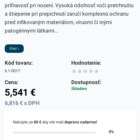
priľnavosť pri nosení. Vysoká odolnosť voči pretrhnutiu
a štiepenie pri prepichnutí zaručí komplexnú ochranu
pred infikovaným materiálom, vírusmi či inými
patogénnymi látkami...
Viac ›
Kód tovaru:
Hodnotenie:
6.1-0017
Cena:
Dostupnosť:
Skladom
5,541
€
6,816
€
s DPH
Nakúpte za
60 €
aby ste mali
dopravu zadarmo!
0%