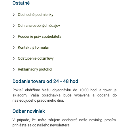
Ostatné
potravinárskom priemysle,
kaderníctvach, laboratóriach
Obchodné podmienky
a samozrejme gastronómii.
Ochrana osobných údajov
100 ks rukavíc v modrej
farbe.
Poučenie práv spotrebiteľa
Kontaktný formulár
Odstúpenie od zmluvy
Reklamačný protokol
Dodanie tovaru od 24 - 48 hod
Pokiaľ obdržíme Vašu objednávku do 10.00 hod. a tovar je
skladom, Vaša objednávka bude vybavená a dodaná do
nasledujúceho pracovného dňa.
Odber noviniek
V prípade, že máte záujem odoberať naše novinky, prosím,
prihláste sa do našeho newslettera