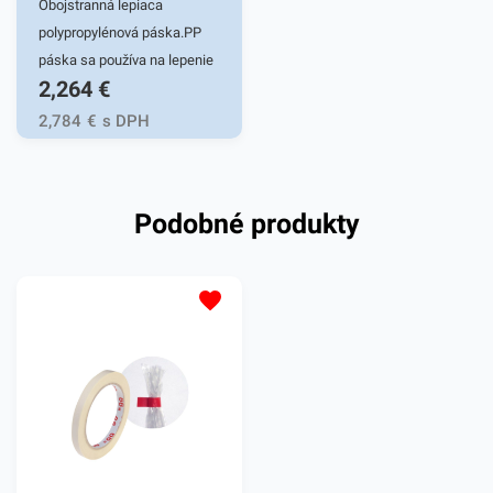
Obojstranná lepiaca
polypropylénová páska.PP
páska sa používa na lepenie
2,264
€
kobercov, dekoračných
predmetov a iných ľahkých
2,784
€
s DPH
predmetov k povrchu. 50mm
x 25m
Podobné produkty