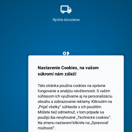
Rýchle doručenie
Spokojných 3600 zákazníkov
Nastavenie Cookies, na vašom
súkromí nám záleží
Táto stránka používa cookies na správne
fungovanie a analýzu návštevnosti. S vaším
súhlasom ich využívame aj na personalizáciu
obsahu a zobrazovanie reklamy. Kliknutím na
„Prijať všetky“ súhlasíte s ich použitím.
Centrála a predajňa v Senci
Môžete tiež odmietnuť, v tom prípade sa
použijú iba nevyhnutné „Technické cookies“.
Na zmenu nastavení kliknite na „Spravovať
možnosti“.