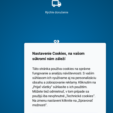
Rýchle doručenie
Spokojných 3600 zákazníkov
Nastavenie Cookies, na vašom
súkromí nám záleží
Táto stránka používa cookies na správne
fungovanie a analýzu návštevnosti. S vaším
súhlasom ich využívame aj na personalizáciu
obsahu a zobrazovanie reklamy. Kliknutím na
„Prijať všetky“ súhlasíte s ich použitím.
Centrála a predajňa v Senci
Môžete tiež odmietnuť, v tom prípade sa
použijú iba nevyhnutné „Technické cookies“.
Na zmenu nastavení kliknite na „Spravovať
možnosti“.