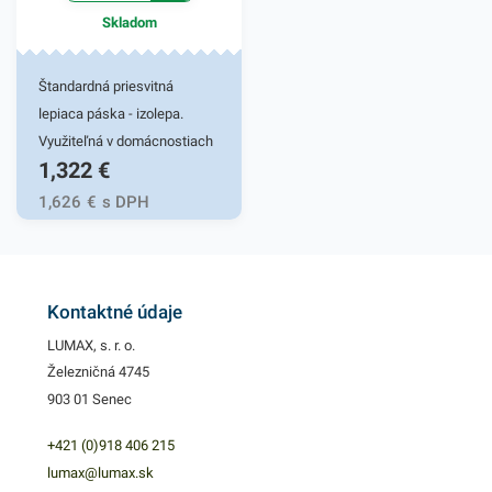
Skladom
Štandardná priesvitná
lepiaca páska - izolepa.
Využiteľná v domácnostiach
1,322
€
a kanceláriách na balenie a
archivovanie. Odolná a
1,626
€
s DPH
nepriepustná. Šírka pásky
19mm, dlžka návinu 33m. 8
ks v balení.
Kontaktné údaje
LUMAX, s. r. o.
Železničná 4745
903 01 Senec
+421 (0)918 406 215
lumax@lumax.sk