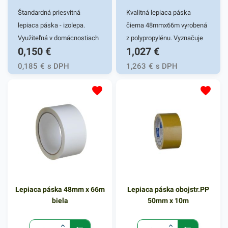
Štandardná priesvitná
Kvalitná lepiaca páska
lepiaca páska - izolepa.
čierna 48mmx66m vyrobená
Využiteľná v domácnostiach
z polypropylénu. Vyznačuje
0,150
€
1,027
€
a kanceláriách na balenie a
sa vysokou lepivosťou a je
archivovanie. Odolná a
výborná na archivovanie a
0,185
€
s DPH
1,263
€
s DPH
nepriepustná. Šírka pásky
balenie kartónov. Šírka
12mm, dlžka návinu 66m.
pásky: 48 mm Návin /dĺžka/:
66 m Cena za 1 ks
Lepiaca páska 48mm x 66m
Lepiaca páska obojstr.PP
biela
50mm x 10m