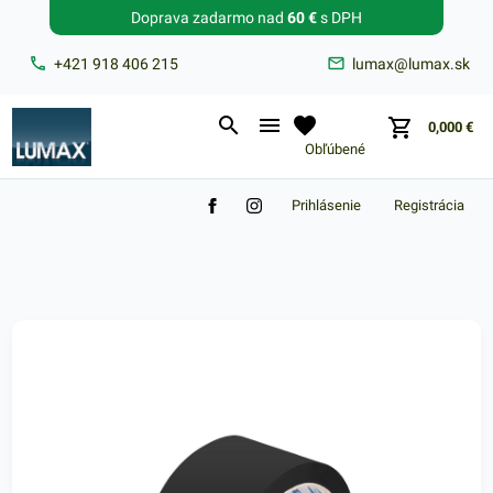
Doprava zadarmo nad
60 €
s DPH
Zabudnuté heslo?
+421 918 406 215
lumax@lumax.sk
E-mail
0,000
€
Obľúbené
Prihlásenie
Registrácia
Nákupný košík je prázdny