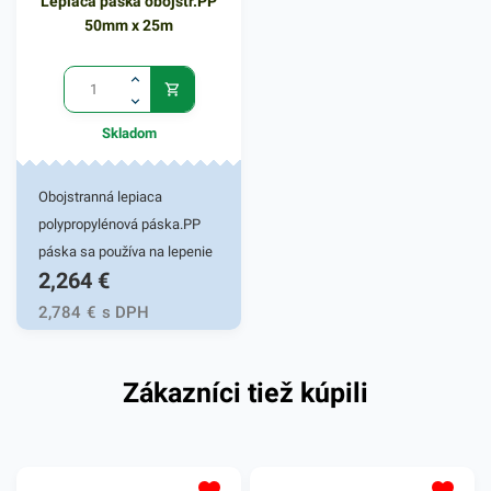
Lepiaca páska obojstr.PP
50mm x 25m
Skladom
Obojstranná lepiaca
polypropylénová páska.PP
páska sa používa na lepenie
2,264
€
kobercov, dekoračných
predmetov a iných ľahkých
2,784
€
s DPH
predmetov k povrchu. 50mm
x 25m
Zákazníci tiež kúpili