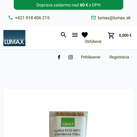
Doprava zadarmo nad
60 €
s DPH
Zabudnuté heslo?
+421 918 406 215
lumax@lumax.sk
E-mail
0,000
€
Obľúbené
Prihlásenie
Registrácia
Nákupný košík je prázdny