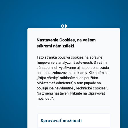
Spokojných 3600 zákazníkov
Nastavenie Cookies, na vašom
súkromí nám záleží
Táto stránka používa cookies na správne
fungovanie a analýzu návštevnosti. S vaším
súhlasom ich využívame aj na personalizáciu
obsahu a zobrazovanie reklamy. Kliknutím na
„Prijať všetky“ súhlasíte s ich použitím.
Centrála a predajňa v Senci
Môžete tiež odmietnuť, v tom prípade sa
použijú iba nevyhnutné „Technické cookies“.
Na zmenu nastavení kliknite na „Spravovať
možnosti“.
Spravovať možnosti
Odborné poradenstvo