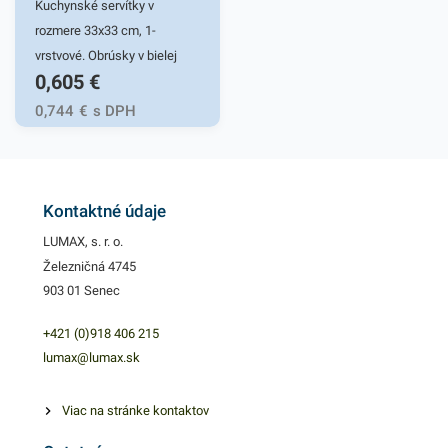
Kuchynské servítky v
rozmere 33x33 cm, 1-
vrstvové. Obrúsky v bielej
0,605
€
farbe v balení 100ks.
Používajú sa v reštauráciách,
0,744
€
s DPH
v domácnostiach a pod.
Dvojvrstvové prevedenie
kvalitného papiera poskytne
kvalitnú službu užívateľovi a
Kontaktné údaje
dodá eleganciu pri
LUMAX, s. r. o.
servírovaní jedál. Farba:
Železničná 4745
žltozelená
903 01 Senec
+421 (0)918 406 215
lumax@lumax.sk
Viac na stránke kontaktov