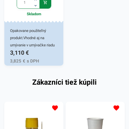
ďalšie podobné produkty,
ktoré vás nepochybne
Skladom
oslovia.
Opakovane použiteľný
produkt.Vhodné aj na
umývanie v umývačke riadu
3,110
€
(aj viac ako 125 cyklov).
3,825
€
s DPH
Zákazníci tiež kúpili