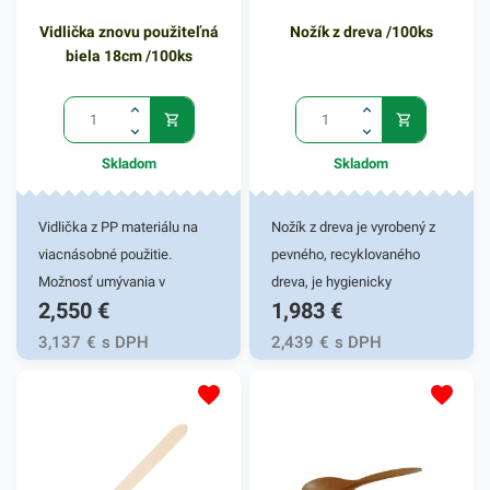
Vidlička znovu použiteľná
Nožík z dreva /100ks
biela 18cm /100ks
Skladom
Skladom
Vidlička z PP materiálu na
Nožík z dreva je vyrobený z
viacnásobné použitie.
pevného, recyklovaného
Možnosť umývania v
dreva, je hygienicky
2,550
€
1,983
€
umývačke. Dĺžka 18cm,
nezávadný, vďaka čomu je
100ks v balení.
vhodný najmä pre rôzne
3,137
€
s DPH
2,439
€
s DPH
nemocničné zariadenia,
letecké spoločnosti,
donáškové služby a fast
foody. Vhodný pre studené a
teplé pokrmy. Predstavuje