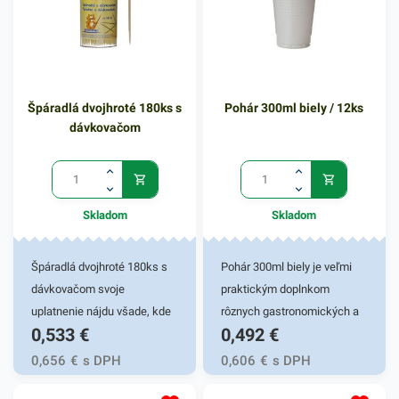
Špáradlá dvojhroté 180ks s
Pohár 300ml biely / 12ks
dávkovačom
Skladom
Skladom
Špáradlá dvojhroté 180ks s
Pohár 300ml biely je veľmi
dávkovačom svoje
praktickým doplnkom
uplatnenie nájdu všade, kde
rôznych gastronomických a
0,533
€
0,492
€
sa servíruje jedlo. Špáradlá
iných potravinových
sú vhodné na rôzne chutné
prevádzok. Vhodný pre fresh
0,656
€
s DPH
0,606
€
s DPH
jednohubky servírované v
obchody či fast foody. Pohár