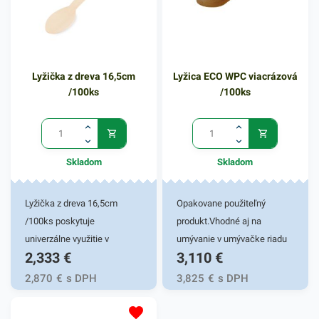
ekonomicky najdostupnejšie
riešenie svojou kombináciou
ceny a kvality. Nožíky sú
určené na jednorázové
Lyžička z dreva 16,5cm
Lyžica ECO WPC viacrázová
použitie. Výhodné balenie
/100ks
/100ks
obsahuje 100ks drevených
nožov v svetlohnedom
farebnom vyhotovení. V
našej ponuke nájdete ďalšie
Skladom
Skladom
podobné produkty, ktoré vás
zaručene oslovia.
Lyžička z dreva 16,5cm
Opakovane použiteľný
/100ks poskytuje
produkt.Vhodné aj na
univerzálne využitie v
umývanie v umývačke riadu
2,333
€
3,110
€
rôznych gastronomických a
(aj viac ako 125 cyklov).
potravinárskych
2,870
€
s DPH
3,825
€
s DPH
prevádzkach. Drevená
lyžička je vyrobená z