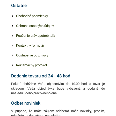
voňavé. Manipulácia je
Ostatné
rýchla a jednoduchá. 30cm x
300mPotravinárska PVC
Obchodné podmienky
fólia patrí k ,,must have
Ochrana osobných údajov
každej profesionálnej či
domácej kuchyne. Vďaka
Poučenie práv spotrebiteľa
dobrému priľnutiu a
nepriepustnosti vzduchu,
Kontaktný formulár
pachov a vlhkosti uchovajú
Odstúpenie od zmluvy
vaše potraviny dlho svieže a
voňavé. Manipulácia je
Reklamačný protokol
rýchla a jednoduchá. 30cm x
Dodanie tovaru od 24 - 48 hod
300m
Pokiaľ obdržíme Vašu objednávku do 10.00 hod. a tovar je
skladom, Vaša objednávka bude vybavená a dodaná do
nasledujúceho pracovného dňa.
Odber noviniek
V prípade, že máte záujem odoberať naše novinky, prosím,
prihláste sa do našeho newslettera