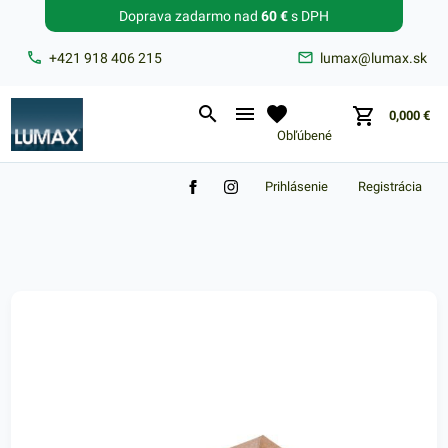
Doprava zadarmo nad
60 €
s DPH
Zabudnuté heslo?
+421 918 406 215
lumax@lumax.sk
E-mail
0,000
€
Obľúbené
Prihlásenie
Registrácia
Nákupný košík je prázdny