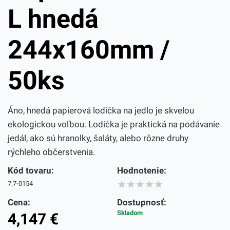
L hnedá
244x160mm /
50ks
Áno, hnedá papierová lodička na jedlo je skvelou
ekologickou voľbou. Lodička je praktická na podávanie
jedál, ako sú hranolky, šaláty, alebo rôzne druhy
rýchleho občerstvenia.
Kód tovaru:
Hodnotenie:
7.7-0154
Cena:
Dostupnosť:
Skladom
4,147
€