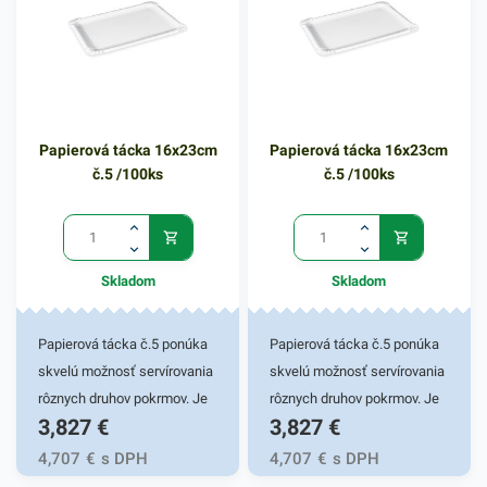
Papierová tácka 16x23cm
Papierová tácka 16x23cm
č.5 /100ks
č.5 /100ks
Skladom
Skladom
Papierová tácka č.5 ponúka
Papierová tácka č.5 ponúka
skvelú možnosť servírovania
skvelú možnosť servírovania
rôznych druhov pokrmov. Je
rôznych druhov pokrmov. Je
3,827
€
3,827
€
vyrobená z pevného (PAP)
vyrobená z pevného (PAP)
recyklovaného materiálu.
recyklovaného materiálu.
4,707
€
s DPH
4,707
€
s DPH
Tácka je vhodná pre studené
Tácka je vhodná pre studené