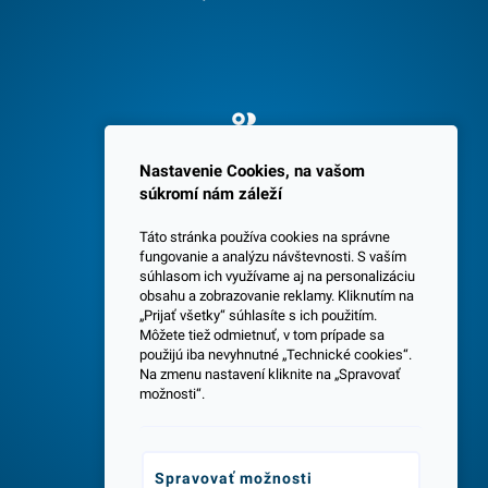
Spokojných 3600 zákazníkov
Nastavenie Cookies, na vašom
súkromí nám záleží
Táto stránka používa cookies na správne
fungovanie a analýzu návštevnosti. S vaším
súhlasom ich využívame aj na personalizáciu
obsahu a zobrazovanie reklamy. Kliknutím na
„Prijať všetky“ súhlasíte s ich použitím.
Centrála a predajňa v Senci
Môžete tiež odmietnuť, v tom prípade sa
použijú iba nevyhnutné „Technické cookies“.
Na zmenu nastavení kliknite na „Spravovať
možnosti“.
Spravovať možnosti