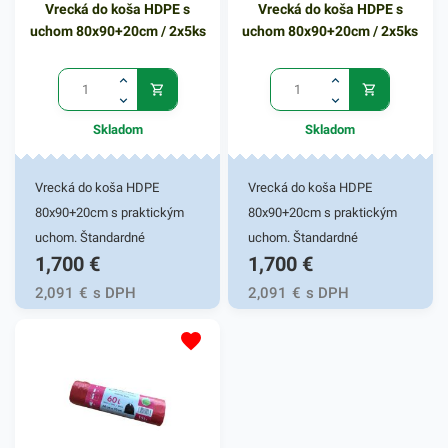
Vrecká do koša HDPE s
Vrecká do koša HDPE s
Je ľahká a pevná, jej materiál
uchom 80x90+20cm / 2x5ks
uchom 80x90+20cm / 2x5ks
je bezpečný a udržateľný pre
životné prostredie. Výhodné
balenie obsahuje 12 kusov
misiek. V našej ponuke
Skladom
Skladom
nájdete ďalšie podobné
produkty, ktoré vás zaručene
oslovia.
Vrecká do koša HDPE
Vrecká do koša HDPE
80x90+20cm s praktickým
80x90+20cm s praktickým
uchom. Štandardné
uchom. Štandardné
1,700
€
1,700
€
mikroténové vrecká do koša,
mikroténové vrecká do koša,
bez zápachu, recyklovateľné.
bez zápachu, recyklovateľné.
2,091
€
s DPH
2,091
€
s DPH
Používajú sa ako ochrana
Používajú sa ako ochrana
plastovej nádoby pred
plastovej nádoby pred
znečistením a na
znečistením a na
bezkontaktnú manipuláciu s
bezkontaktnú manipuláciu s
odpadom. Svoje využitie
odpadom. Svoje využitie
nájdu v domácnostiach,
nájdu v domácnostiach,