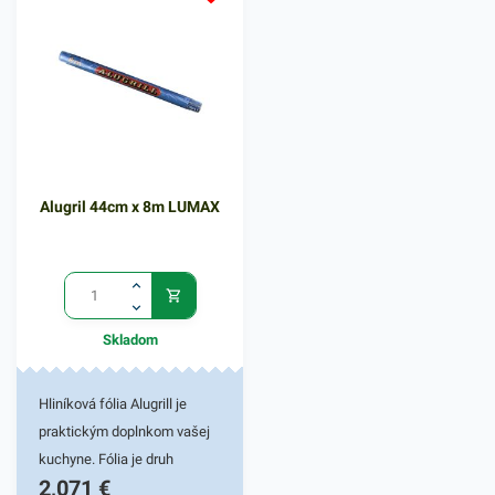
Hrúbka: 18µm
Alugril 44cm x 8m LUMAX
Skladom
Hliníková fólia Alugrill je
praktickým doplnkom vašej
kuchyne. Fólia je druh
2,071
€
mäkkého kovového filmu,