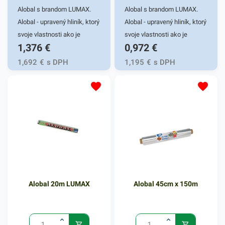
Alobal s brandom LUMAX.
Alobal s brandom LUMAX.
Alobal - upravený hliník, ktorý
Alobal - upravený hliník, ktorý
svoje vlastnosti ako je
svoje vlastnosti ako je
1,376
€
0,972
€
vysoká teplotná izolácia,
vysoká teplotná izolácia,
nepriedušnosť, zachovanie
nepriedušnosť, zachovanie
1,692
€
s DPH
1,195
€
s DPH
tvaru a
tvaru a nepriepustnosť
nepriepustnosťvyužíva pri
využíva pri príprave jedál a
príprave jedál a pokrmov.
pokrmov. Miesto si nájde v
Miesto si nájde v každej
každej kuchyni, pri
kuchyni, pri grilovačkách a
grilovačkách a pod. Šírka
pod. Šírka 30cm, dĺžka
30cm, dĺžka návinu je 10m.
návinu je 10m.
Alobal 20m LUMAX
Alobal 45cm x 150m