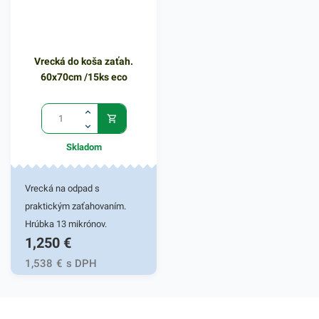
kanceláriách, obchodoch,
kanceláriách, obchodoch,
prevádzkach a pod. Balené v
prevádzkach a pod. Balené v
2X5 ks bloku.Hrúbka: 18
2X5 ks bloku.Hrúbka: 18
Vrecká do koša zaťah.
mikrónov
mikrónov
60x70cm /15ks eco
Skladom
Vrecká na odpad s
praktickým zaťahovaním.
Hrúbka 13 mikrónov.
1,250
€
1,538
€
s DPH