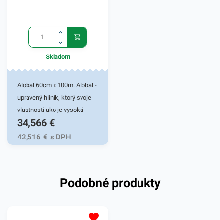
Skladom
Alobal 60cm x 100m. Alobal -
upravený hliník, ktorý svoje
vlastnosti ako je vysoká
34,566
€
teplotná izolácia,
nepriedušnosť, zachovanie
42,516
€
s DPH
tvaru a nepriepustnosť
využíva pri príprave jedál a
pokrmov. Miesto si nájde v
Podobné produkty
každej kuchyni, pri
grilovačkách a pod.Šírka
60cm, dĺžka návinu je 150m.