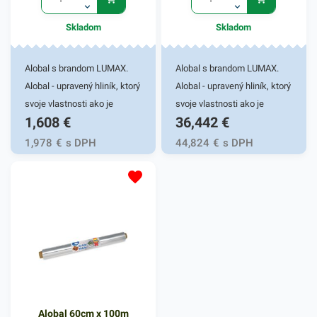
Skladom
Skladom
Alobal s brandom LUMAX.
Alobal s brandom LUMAX.
Alobal - upravený hliník, ktorý
Alobal - upravený hliník, ktorý
svoje vlastnosti ako je
svoje vlastnosti ako je
1,608
€
36,442
€
vysoká teplotná izolácia,
vysoká teplotná izolácia,
nepriedušnosť, zachovanie
nepriedušnosť, zachovanie
1,978
€
s DPH
44,824
€
s DPH
tvaru a nepriepustnosť
tvaru a nepriepustnosť
využíva pri príprave jedál a
využíva pri príprave jedál a
pokrmov. Miesto si nájde v
pokrmov. Miesto si nájde v
každej kuchyni, pri
každej kuchyni, pri
grilovačkách a pod. Dĺžka
grilovačkách a pod.Šírka
návinu je 10m.
45cm, dĺžka návinu je 150m.
Hrúbka: 18 µm Alobal s
brandom LUMAX.
Alobal 60cm x 100m