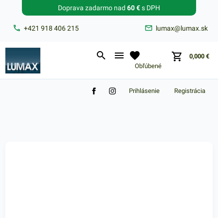
Doprava zadarmo nad
60 €
s DPH
Zabudnuté heslo?
+421 918 406 215
lumax@lumax.sk
E-mail
0,000
€
Obľúbené
Prihlásenie
Registrácia
Nákupný košík je prázdny