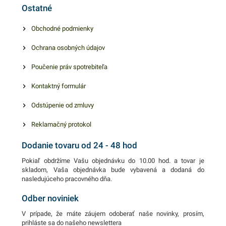
Ostatné
vhodné na balenie výrobkov
pred navlhnutím, vyschnutím
Obchodné podmienky
či znečistením. V našej
Ochrana osobných údajov
ponuke nájdete ďalšie
podobné produkty, ktoré vás
Poučenie práv spotrebiteľa
zaručene
Kontaktný formulár
Odstúpenie od zmluvy
Reklamačný protokol
Dodanie tovaru od 24 - 48 hod
Pokiaľ obdržíme Vašu objednávku do 10.00 hod. a tovar je
skladom, Vaša objednávka bude vybavená a dodaná do
nasledujúceho pracovného dňa.
Odber noviniek
V prípade, že máte záujem odoberať naše novinky, prosím,
prihláste sa do našeho newslettera