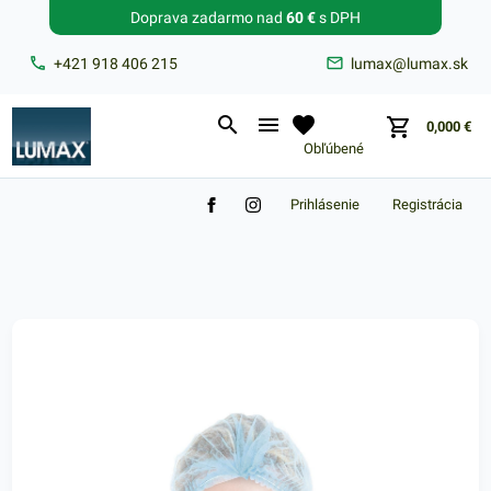
Doprava zadarmo nad
60 €
s DPH
Zabudnuté heslo?
+421 918 406 215
lumax@lumax.sk
E-mail
0,000
€
Obľúbené
Prihlásenie
Registrácia
Nákupný košík je prázdny