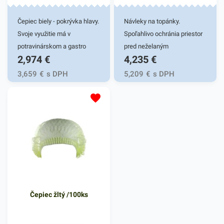
Čepiec biely - pokrývka hlavy.
Návleky na topánky.
Svoje využitie má v
Spoľahlivo ochránia priestor
potravinárskom a gastro
pred neželaným
2,974
€
4,235
€
priemysle. Je vyrobený z
znečistením.Používajú sa v
priedušného materiálu,
zdravotníctve, ambulanciách,
3,659
€
s DPH
5,209
€
s DPH
vďaka čomu je nenarušený
výrobných halách, v
komfort užívateľa. Balené po
gastrosektore a všade kde je
100 ks. Farba - biela.
čistota nevyhnutná.
Jednoduché navliekanie
vďaka gumičke. Balené po
100 ks. Fabra modrá.
Čepiec žltý /100ks