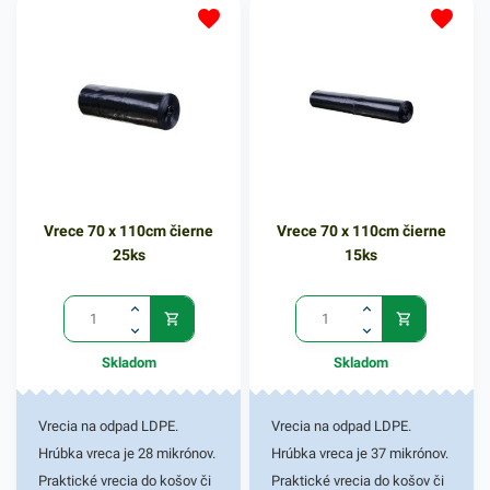
a zeleniny, pečiva, v
mäsiarstvach a
gastroslužbách, obchodoch
na balenie tovaru. Svoje
využitie nájdu aj v bežných
domácnostiach.
Miktroténové vrecká v
rozmere 30x40 cm. Hrúbka:
Vrece 70 x 110cm čierne
Vrece 70 x 110cm čierne
25ks
15ks
Skladom
Skladom
Vrecia na odpad LDPE.
Vrecia na odpad LDPE.
Hrúbka vreca je 28 mikrónov.
Hrúbka vreca je 37 mikrónov.
Praktické vrecia do košov či
Praktické vrecia do košov či