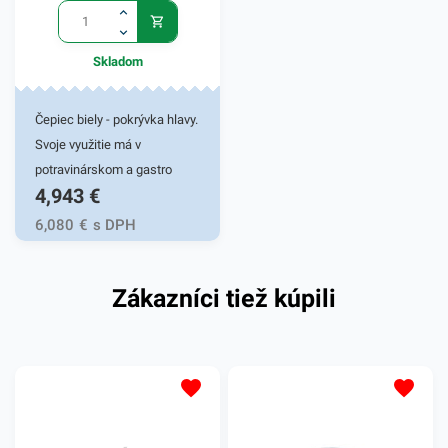
Skladom
Čepiec biely - pokrývka hlavy.
Svoje využitie má v
potravinárskom a gastro
4,943
€
priemysle. Je vyrobený z
priedušného materiálu,
6,080
€
s DPH
vďaka čomu je nenarušený
komfort užívateľa. Balené po
Zákazníci tiež kúpili
100 ks.Farba - žltá.