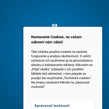
Spokojných 3600 zákazníkov
Nastavenie Cookies, na vašom
súkromí nám záleží
Táto stránka používa cookies na správne
fungovanie a analýzu návštevnosti. S vaším
súhlasom ich využívame aj na personalizáciu
obsahu a zobrazovanie reklamy. Kliknutím na
„Prijať všetky“ súhlasíte s ich použitím.
Centrála a predajňa v Senci
Môžete tiež odmietnuť, v tom prípade sa
použijú iba nevyhnutné „Technické cookies“.
Na zmenu nastavení kliknite na „Spravovať
možnosti“.
Spravovať možnosti