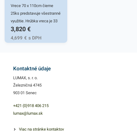
Vrece 70 x 110cm čierne
25ks predstavuje všestranné
využitie. Hrúbka vreca je 33
3,820
€
mikrónov. Tieto univerzálne
vrecia sú vysoko flexibilné a
4,699
€
s DPH
odolné. Vďaka elastickému
materiálu ľahko prispôsobia
svoj tvar obrysom odpadkov
a to bez pretrhnutia.
Kontaktné údaje
Praktické vrecia do košov či
LUMAX, s. r. o.
zberných nádob.
Železničná 4745
Zabezpečujú komfort a
903 01 Senec
uľahčujú nepríjemnosť
manipulácie s odpadom.
+421 (0)918 406 215
Využiť ich môžete aj na
lumax@lumax.sk
uskladnenie sezónneho
oblečenia alebo počas
Viac na stránke kontaktov
sťahovania. Vrecia sú tiež