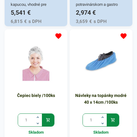
kapucou, vhodné pre
potravinárskom a gastro
5,541
€
2,974
€
nemocnice. Pohodlné a
priemysle. Je vyrobený z
hygienické zabezpečujú
priedušného materiálu,
6,815
€
s DPH
3,659
€
s DPH
praktickosť v každej situácii.
vďaka čomu je nenarušený
Dokáže fungovať aj ako
komfort užívateľa. Balené po
vodeodolná pláštenka.
100 ks. Farba - modrá.
Čepiec biely /100ks
Návleky na topánky modré
40 x 14cm /100ks
Skladom
Skladom