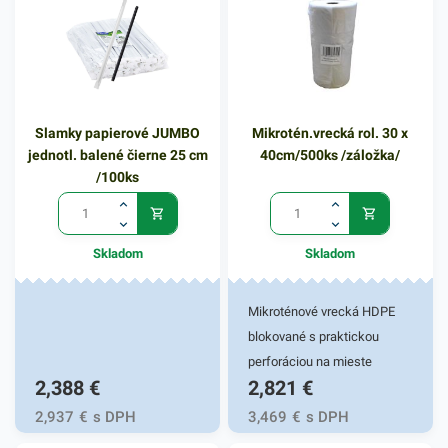
Slamky papierové JUMBO
Mikrotén.vrecká rol. 30 x
jednotl. balené čierne 25 cm
40cm/500ks /záložka/
/100ks
Skladom
Skladom
Mikroténové vrecká HDPE
blokované s praktickou
perforáciou na mieste
2,388
€
2,821
€
odtrhnutia a záložkou.
Používajú sa na uchovanie a
2,937
€
s DPH
3,469
€
s DPH
uskladnenie potravín, ovocia