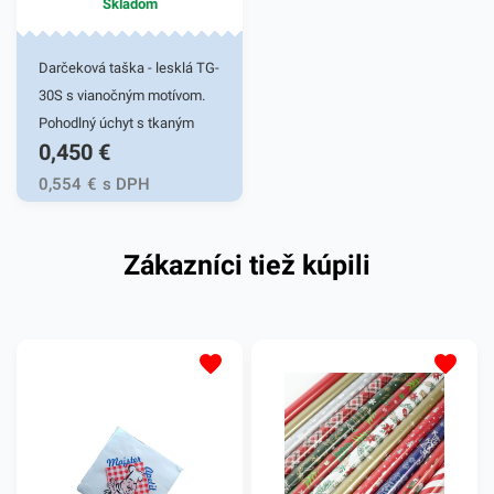
Skladom
Darčeková taška - lesklá TG-
30S s vianočným motívom.
Pohodlný úchyt s tkaným
0,450
€
uchom. Stabilitu zaručí
ploché dno s kvalitným
0,554
€
s DPH
lepením. Gramáž papiera
128g/m2. Vhodná na prenos
Zákazníci tiež kúpili
darčekových predmetov.
Rozmer
26,4x32,4x13,7cm.Produkt
sa predáva v balení po 24
kusov a obsahuje mix
vzorov.- ilustračná fotka