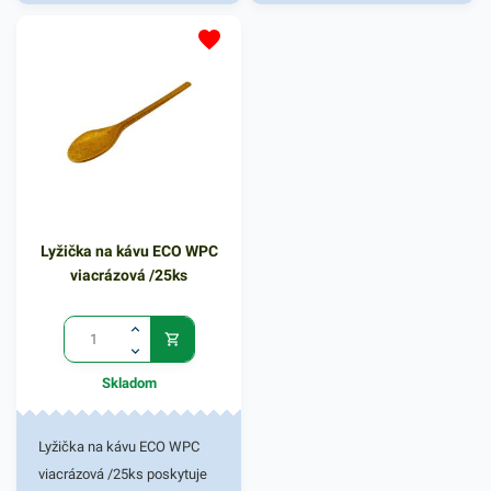
odiizoluje a označí káble.
odiizoluje a označí káble.
Dĺžka návinu 10m a šírke15
Dĺžka návinu 10m a šírke15
mm. Odolnosť je 20 N/cm.
mm. Odolnosť je 20 N/cm.
Izolačné pásky skladom.
Izolačné pásky skladom.
Lyžička na kávu ECO WPC
viacrázová /25ks
Skladom
Lyžička na kávu ECO WPC
viacrázová /25ks poskytuje