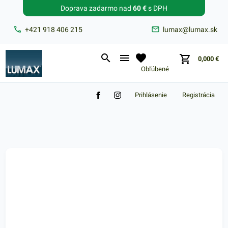
Doprava zadarmo nad
60 €
s DPH
Zabudnuté heslo?
+421 918 406 215
lumax@lumax.sk
E-mail
0,000
€
Obľúbené
Prihlásenie
Registrácia
Nákupný košík je prázdny