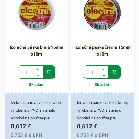
vhodný predovšetkým na
balenie darčekových
predmetov, ale aj iného druhu
sortimentu podľa potreby. Do
papiera však môžete zabaliť
aj akýkoľvek iný predmet,
Izolačná páska biela 15mm
Izolačná páska čierna 15mm
ktorý vám v papierovom
x10m
x10m
balení vyhovuje. Svoje
využitie nájde v rôznych
obchodoch a vo vašej
domácnosti. Rozmer
Skladom
Skladom
papierovej rolky predstavuje
70cm x 2m. Baliaci papier sa
predáva po 50 kusoch.
Izolačná páska v bielej farbe,
Izolačná páska v bielej farbe,
Balenie obsahuje mix
vyrobená z PVC materiálu.
vyrobená z PVC materiálu.
rôznych vzorov.
Vhodná na použite pre
Vhodná na použite pre
0,612
€
0,612
€
domácich kutilov, ale aj
domácich kutilov, ale aj
elektroprofíkov. Spoľahlivo
elektroprofíkov. Spoľahlivo
0,753
€
s DPH
0,753
€
s DPH