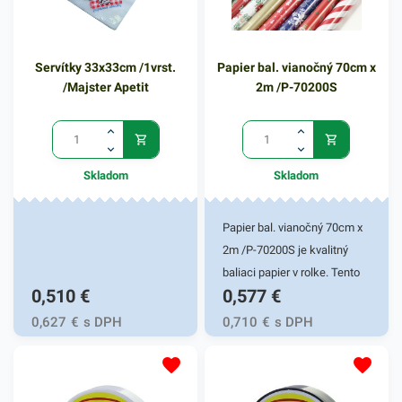
Servítky 33x33cm /1vrst.
Papier bal. vianočný 70cm x
/Majster Apetit
2m /P-70200S
Skladom
Skladom
Papier bal. vianočný 70cm x
2m /P-70200S je kvalitný
baliaci papier v rolke. Tento
0,510
€
0,577
€
univerzálny obalový materiál
sa vyznačuje svojou
0,627
€
s DPH
0,710
€
s DPH
jemnosťou a vianočným
farebným vyhotovením.
Univerzálny baliaci papier je