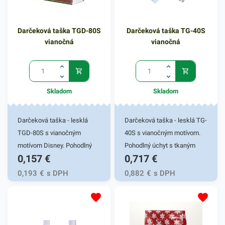
Darčeková taška TGD-80S
Darčeková taška TG-40S
vianočná
vianočná
Skladom
Skladom
Darčeková taška - lesklá
Darčeková taška - lesklá TG-
TGD-80S s vianočným
40S s vianočným motívom.
motívom Disney. Pohodlný
Pohodlný úchyt s tkaným
0,157
€
0,717
€
úchyt s tkaným uchom.
uchom. Stabilitu zaručí
Stabilitu zaručí ploché dno s
ploché dno s kvalitným
0,193
€
s DPH
0,882
€
s DPH
kvalitným lepením. Gramáž
lepením. Gramáž papiera
papiera 128g/m2. Vhodná na
128g/m2. Vhodná na prenos
prenos darčekov. Rozmer
darčekových predmetov.
17x17x6cm. Produkt sa
Rozmer 33x45,7x10,2cm.