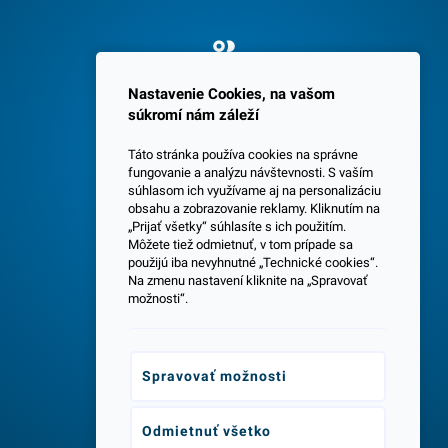
Spokojných 3600 zákazníkov
Nastavenie Cookies, na vašom
súkromí nám záleží
Táto stránka používa cookies na správne
fungovanie a analýzu návštevnosti. S vaším
súhlasom ich využívame aj na personalizáciu
obsahu a zobrazovanie reklamy. Kliknutím na
„Prijať všetky“ súhlasíte s ich použitím.
Centrála a predajňa v Senci
Môžete tiež odmietnuť, v tom prípade sa
použijú iba nevyhnutné „Technické cookies“.
Na zmenu nastavení kliknite na „Spravovať
možnosti“.
Spravovať možnosti
Odborné poradenstvo
Odmietnuť všetko