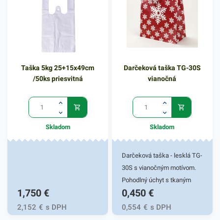
predáva v balení po 24 kusov
Produkt sa predáva v balení
a obsahuje mix vzorov.- fotka
po 24 kusov a obsahuje mix
ilustračná
vzorov.- ilustračná fotka
Taška 5kg 25+15x49cm
Darčeková taška TG-30S
/50ks priesvitná
vianočná
Skladom
Skladom
Darčeková taška - lesklá TG-
30S s vianočným motívom.
Pohodlný úchyt s tkaným
1,750
€
0,450
€
uchom. Stabilitu zaručí
ploché dno s kvalitným
2,152
€
s DPH
0,554
€
s DPH
lepením. Gramáž papiera