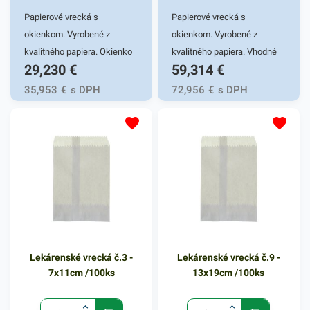
Papierové vrecká s
Papierové vrecká s
okienkom. Vyrobené z
okienkom. Vyrobené z
kvalitného papiera. Okienko
kvalitného papiera. Vhodné
29,230
€
59,314
€
zabezpečí hygienickú
na balenie pekárenských
identifikáciu tovaru
výrobkov a pokrmov
35,953
€
s DPH
72,956
€
s DPH
zabaleného vo vrecku.
určených na rýchly konzum.
Vhodné na balenie
Balenie do klasických
pekárenských výrobkov,
papierových vreciek zaručí
koláčov a pokrmov určených
uchovanie čerstvosti a vône.
na rýchly konzum. Balenie do
Rozmer 265x400mm
klasických papierových
vreciek zaručí uchovanie
čerstvosti a vône. Rozmer
150x290mm
Lekárenské vrecká č.3 -
Lekárenské vrecká č.9 -
7x11cm /100ks
13x19cm /100ks