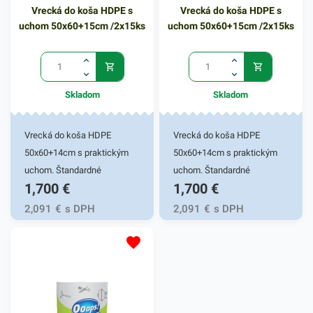
Vrecká do koša HDPE s
Vrecká do koša HDPE s
µm
µm
uchom 50x60+15cm /2x15ks
uchom 50x60+15cm /2x15ks
Skladom
Skladom
Vrecká do koša HDPE
Vrecká do koša HDPE
50x60+14cm s praktickým
50x60+14cm s praktickým
uchom. Štandardné
uchom. Štandardné
1,700
€
1,700
€
mikroténové vrecká do koša,
mikroténové vrecká do koša,
bez zápachu, recyklovateľné.
bez zápachu, recyklovateľné.
2,091
€
s DPH
2,091
€
s DPH
Používajú sa ako ochrana
Používajú sa ako ochrana
plastovej nádoby pred
plastovej nádoby pred
znečistením a na
znečistením a na
bezkontaktnú manipuláciu s
bezkontaktnú manipuláciu s
odpadom. Svoje využitie
odpadom. Svoje využitie
nájdu v domácnostiach,
nájdu v domácnostiach,