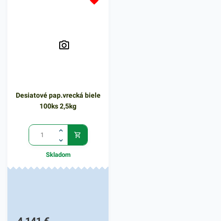
sa ľahko prispôsobí rôznym
tvarom predmetov. Vrecká
využijete naozaj kdekoľvek.
Sú ekologické, vyrobené z
recyklovateľného hnedého
papiera, ktorý je pevný a
odolný. V našej širokej
ponuke nájdete ďalšie
Desiatové pap.vrecká biele
podobné produkty, ktoré vás
100ks 2,5kg
nepochybne oslovia.
Skladom