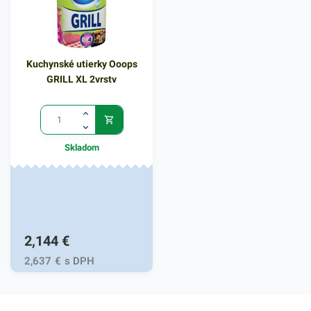
kanceláriách, obchodoch,
kanceláriách, obchodoch,
prevádzkach a pod. Balené v
prevádzkach a pod. Balené v
15 ks bloku. Hrúbka: 14mic.
15 ks bloku. Hrúbka: 14mic.
Kuchynské utierky Ooops
GRILL XL 2vrstv
Skladom
2,144
€
2,637
€
s DPH