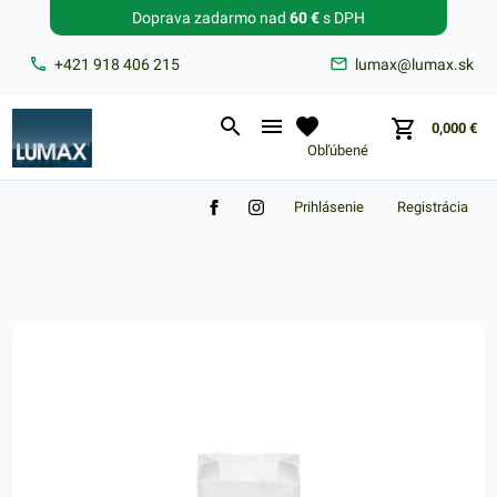
Doprava zadarmo nad
60 €
s DPH
Zabudnuté heslo?
+421 918 406 215
lumax@lumax.sk
E-mail
0,000
€
Obľúbené
Prihlásenie
Registrácia
Nákupný košík je prázdny