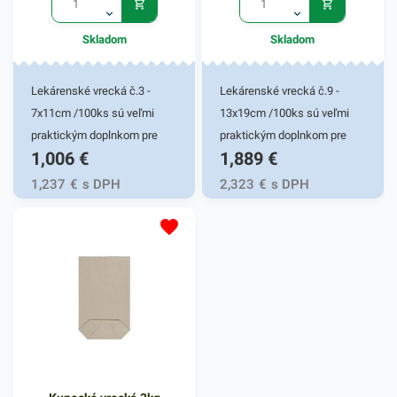
Skladom
Skladom
Lekárenské vrecká č.3 -
Lekárenské vrecká č.9 -
7x11cm /100ks sú veľmi
13x19cm /100ks sú veľmi
praktickým doplnkom pre
praktickým doplnkom pre
1,006
€
1,889
€
balenie rôzneho
balenie rôzneho
lekárenského a iného
lekárenského a iného
1,237
€
s DPH
2,323
€
s DPH
sortimentu rozličného druhu.
sortimentu rozličného druhu.
Vrecká sú vhodné najmä na
Vrecká sú vhodné najmä na
balenie liekov a predmetov,
balenie liekov a predmetov,
ktoré je potrebné efektívne
ktoré je potrebné efektívne
uchovať. Využitie pre
uchovať. Využitie pre
lekárne, galantérie,
lekárne, galantérie,
predavačov drobností na
predavačov drobností na
rôznych jarmokoch či
rôznych jarmokoch či
výstavách. Lekárenské
výstavách. Lekárenské