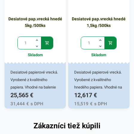
papiera, ktorý je pevný a
odolný. V našej širokej
ponuke nájdete ďalšie
Desiatové pap.vrecká hnedé
Desiatové pap.vrecká hnedé
podobné produkty, ktoré vás
5kg /500ks
1,5kg /500ks
nepochybne oslovia.
Skladom
Skladom
Desiatové papierové vrecká.
Desiatové papierové vrecká.
Vyrobené z kvalitného
Vyrobené z kvalitného
papiera. Vhodné na balenie
hnedého papiera. Vhodné na
25,565
€
12,617
€
desiat a pokrmov určených
balenie desiat a pokrmov
na rýchly konzum. Balenie do
určených na rýchly konzum.
31,444
€
s DPH
15,519
€
s DPH
klasických papierových
Balenie do klasických
vreciek zaručí uchovanie
papierových vreciek zaručí
Zákazníci tiež kúpili
čerstvosti a vône. Rozmer
uchovanie čerstvosti a vône.
12x29x5cm
Nosnosť 1,5 kg