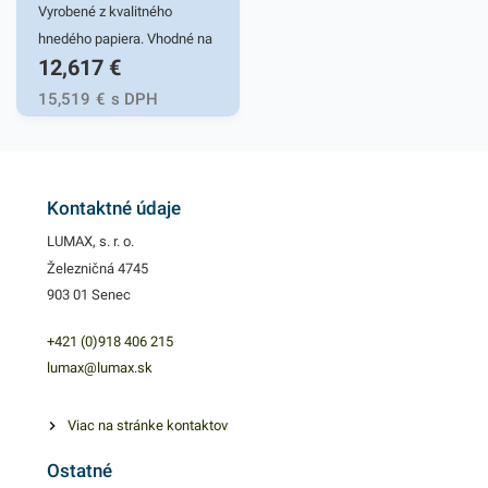
Vyrobené z kvalitného
hnedého papiera. Vhodné na
12,617
€
balenie desiat a pokrmov
určených na rýchly konzum.
15,519
€
s DPH
Balenie do klasických
papierových vreciek zaručí
uchovanie čerstvosti a vône.
Nosnosť 1,5 kg
Kontaktné údaje
LUMAX, s. r. o.
Železničná 4745
903 01 Senec
+421 (0)918 406 215
lumax@lumax.sk
Viac na stránke kontaktov
Ostatné