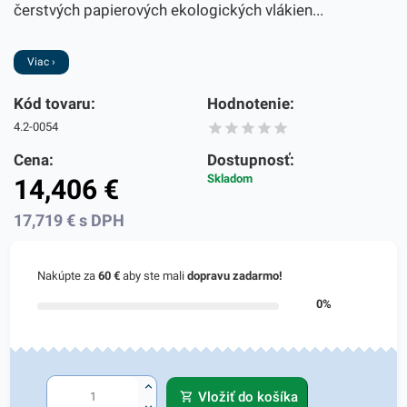
čerstvých papierových ekologických vlákien...
Viac ›
Kód tovaru:
Hodnotenie:
4.2-0054
Cena:
Dostupnosť:
Skladom
14,406
€
17,719
€
s DPH
Nakúpte za
60 €
aby ste mali
dopravu zadarmo!
0%
Vložiť do košíka