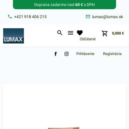
Doprava zadarmo nad
60 €
s DPH
Zabudnuté heslo?
+421 918 406 215
lumax@lumax.sk
E-mail
0,000
€
Obľúbené
Prihlásenie
Registrácia
Nákupný košík je prázdny