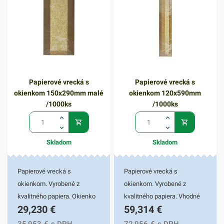
Papierové vrecká s
Papierové vrecká s
okienkom 150x290mm malé
okienkom 120x590mm
/1000ks
/1000ks
Skladom
Skladom
Papierové vrecká s
Papierové vrecká s
okienkom. Vyrobené z
okienkom. Vyrobené z
kvalitného papiera. Okienko
kvalitného papiera. Vhodné
29,230
€
59,314
€
zabezpečí hygienickú
na balenie pekárenských
identifikáciu tovaru
výrobkov a pokrmov
35,953
€
s DPH
72,956
€
s DPH