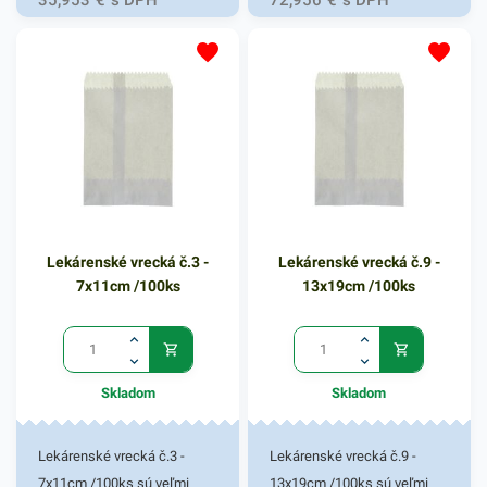
zabaleného vo vrecku.
určených na rýchly konzum.
Vhodné na balenie
Balenie do klasických
pekárenských výrobkov,
papierových vreciek zaručí
koláčov a pokrmov určených
uchovanie čerstvosti a vône.
na rýchly konzum. Balenie do
Rozmer 265x400mm
klasických papierových
vreciek zaručí uchovanie
čerstvosti a vône. Rozmer
150x290mm
Lekárenské vrecká č.3 -
Lekárenské vrecká č.9 -
7x11cm /100ks
13x19cm /100ks
Skladom
Skladom
Lekárenské vrecká č.3 -
Lekárenské vrecká č.9 -
7x11cm /100ks sú veľmi
13x19cm /100ks sú veľmi