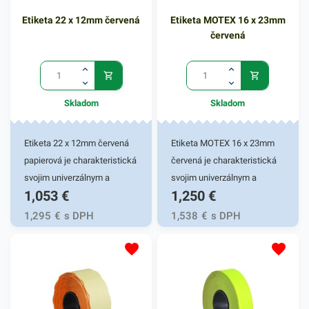
Etiketa 22 x 12mm červená
Etiketa MOTEX 16 x 23mm
červená
Skladom
Skladom
Etiketa 22 x 12mm červená
Etiketa MOTEX 16 x 23mm
papierová je charakteristická
červená je charakteristická
svojim univerzálnym a
svojim univerzálnym a
1,053
€
1,250
€
všestranným využitím.
všestranným využitím.
Používa sa či samostatne,
Používa sa či samostatne,
1,295
€
s DPH
1,538
€
s DPH
alebo do etiketovacích
alebo do etiketovacích
klieští, ktoré sa využívajú v
klieští, ktoré sa využívajú v
rôznych pracovných
rôznych pracovných
oblastiach - v priemysloch,
oblastiach - v priemysloch,
potravinárstve, skladoch i v
potravinárstve, skladoch i v