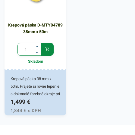
jednoducho nalepí na rôzne
predmety, vďaka čomu si ich
môžete označiť podľa vašej
Krepová páska D-MTY04789
potreby. Vďaka etiketám
38mm x 50m
budú vaše predmety v práci
či domácnosti vždy rýchlo a
prehľadne označené. V našej
širokej ponuke produktov
Skladom
nájdete ďalšie podobné
príslušenstvo.
Krepová páska 38 mm x
50m. Prajete si rovné lepenie
a dokonalé farebné okraje pri
1,499
€
natieraní a stierkovaní?
Ideálna je táto krepová
1,844
€
s DPH
maliarska páska pre
amatérov aj profíkov. Dlžká
návinu 50 m. Nepriepustný