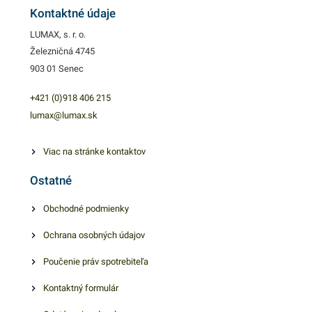
materiál = 100%výsledok.
Kontaktné údaje
Krepové pásky skladom.
LUMAX, s. r. o.
Železničná 4745
903 01 Senec
+421 (0)918 406 215
lumax@lumax.sk
Viac na stránke kontaktov
Ostatné
Obchodné podmienky
Ochrana osobných údajov
Poučenie práv spotrebiteľa
Kontaktný formulár