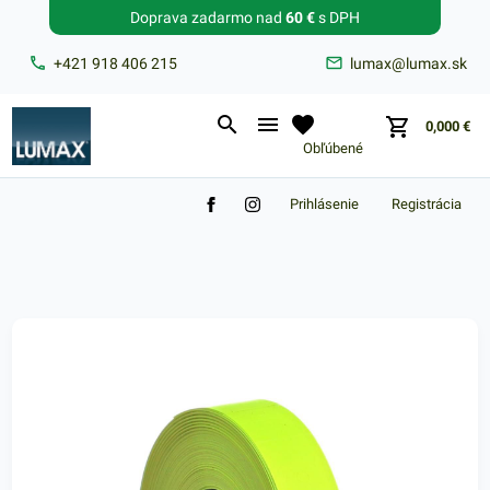
Doprava zadarmo nad
60 €
s DPH
Zabudnuté heslo?
+421 918 406 215
lumax@lumax.sk
E-mail
0,000
€
Obľúbené
Prihlásenie
Registrácia
Nákupný košík je prázdny