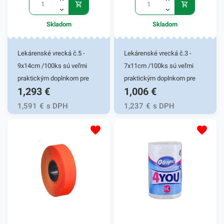
Skladom
Skladom
Lekárenské vrecká č.5 -
Lekárenské vrecká č.3 -
9x14cm /100ks sú veľmi
7x11cm /100ks sú veľmi
praktickým doplnkom pre
praktickým doplnkom pre
1,293
€
1,006
€
balenie rôzneho
balenie rôzneho
lekárenského a iného
lekárenského a iného
1,591
€
s DPH
1,237
€
s DPH
sortimentu rozličného druhu.
sortimentu rozličného druhu.
Vrecká sú vhodné najmä na
Vrecká sú vhodné najmä na
balenie liekov a predmetov,
balenie liekov a predmetov,
ktoré je potrebné efektívne
ktoré je potrebné efektívne
uchovať. Využitie pre
uchovať. Využitie pre
lekárne, galantérie,
lekárne, galantérie,
predavačov drobností na
predavačov drobností na
rôznych jarmokoch či
rôznych jarmokoch či
výstavách. Lekárenské
výstavách. Lekárenské