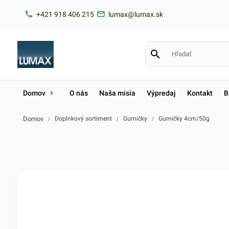
+421 918 406 215
lumax@lumax.sk
Domov
O nás
Naša misia
Výpredaj
Kontakt
B
Domov
/
Doplnkový sortiment
/
Gumičky
/
Gumičky 4cm/50g