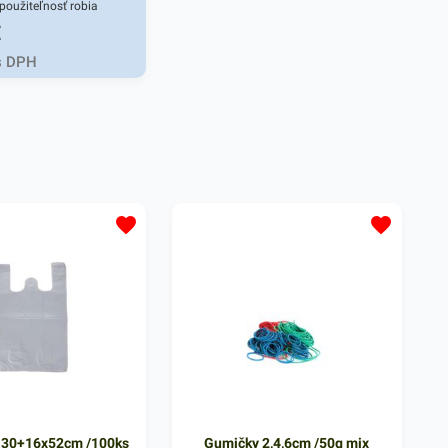
 použiteľnosť robia
€
So zvýšenou pevnosťou
ie využitia v prostredí
s DPH
uje aj väčšiu pevnosť.
 30+16x52cm /100ks
Gumičky 2,4,6cm /50g mix