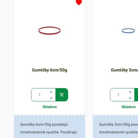
použiteľnosťou. Sú určené najmä
použiteľnosťou. Vďaka 
na zväzovanie, uzatvorenie a
zvýšenej pevnosti perfe
stabilizáciu produktov ako napr.
poslúžia i v prostredí, k
plagátov, časopisov, krabičiek a
vyžaduje väčšiu pevnos
podobne. Balenie obsahuje 50g
odolnosť. Balenie obsa
gumičiek v červenom farebnom
gumičiek v modrom fa
prevedení a rozmere 6 cm. V našej
prevedení a rozmere 3 
ponuke nájdete ďalšie podobné
ponuke nájdete ďalšie
produkty.
produkty.
Gumičky 6cm/50g
Gumičky 3cm
Skladom
Skladom
Gumičky 6cm/50g ponúkajú
Gumičky 3cm/50g pon
mnohostranné využitie. Používajú
mnohostranné využitie