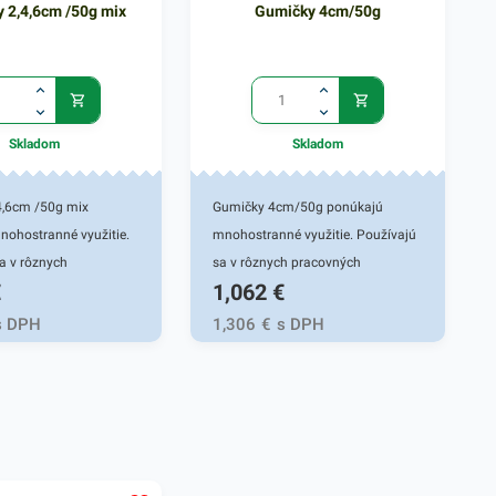
 2,4,6cm /50g mix
Gumičky 4cm/50g
Skladom
Skladom
4,6cm /50g mix
Gumičky 4cm/50g ponúkajú
nohostranné využitie.
mnohostranné využitie. Používajú
a v rôznych
sa v rôznych pracovných
€
1,062
€
oblastiach ale aj pri
oblastiach ale aj pri univerzálnych
ch činnostiach vo vašej
činnostiach vo vašej domácnosti.
s DPH
1,306
€
s DPH
. Gumičky sú vhodné
Gumičky sú vhodné do tých
kých oblastí, kde sa
oblastí, kde sa narába s
ancelárskymi potrebami
kancelárskymi potrebami - do
ií, školy, firiem,
kancelárií, školy, firiem, obchodov a
 podobne. Vyznačujú
podobne. Vyznačujú sa ich
 pružnosťou a
vysokou pružnosťou a praktickou