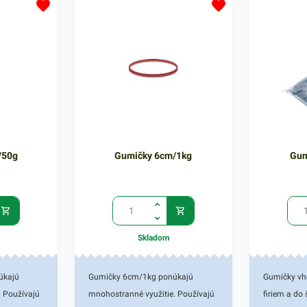
ich
použiteľnosťou. Sú určené najmä
praktickou 
ktne
na zväzovanie, uzatvorenie a
ich zvýšene
toré
stabilizáciu produktov ako napr.
poslúžia i v
ť a
plagátov, ľahších rúrok, časopisov,
vyžaduje vä
huje 50g
krabičiek ale i malých ľahkých
odolnosť. B
rebnom
predmetov. Balenie obsahuje 1kg
gumičiek v
cm. V našej
gumičiek v zelenom farebnom
prevedení a
 podobné
prevedení a rozmere 4 cm. V našej
V našej pon
ponuke nájdete ďalšie podobné
podobné pr
/50g
Gumičky 6cm/1kg
Gum
produkty.
Skladom
úkajú
Gumičky 6cm/1kg ponúkajú
Gumičky vho
. Používajú
mnohostranné využitie. Používajú
firiem a do