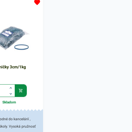
použiteľnosťou. Vďaka
použiteľnosťou. Vďaka ich
j pevnosti perfektne
zvýšenej pevnosti perfektne
 prostredí, ktoré
poslúžia i v prostredí, ktoré
čšiu pevnosť a
vyžaduje väčšiu pevnosť a
alenie obsahuje 50g
odolnosť. Balenie obsahuje 50g
 mix farebnom
gumičiek v zelenom farebnom
 rozmeroch 2,4 a 6 cm.
prevedení a rozmere 4 cm. V našej
uke nájdete ďalšie
ponuke nájdete ďalšie podobné
odukty.
produkty.
ičky 3cm/1kg
Skladom
dné do kancelárií ,
 školy. Vysoká pružnosť