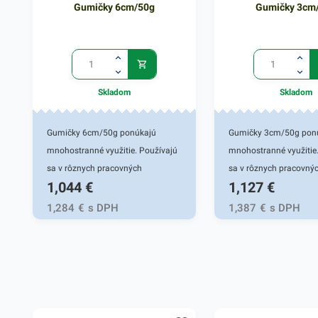
Gumičky 6cm/50g
Gumičky 3cm
Skladom
Skladom
Gumičky 6cm/50g ponúkajú
Gumičky 3cm/50g pon
mnohostranné využitie. Používajú
mnohostranné využitie
sa v rôznych pracovných
sa v rôznych pracovný
1,044
€
1,127
€
oblastiach ale aj pri univerzálnych
oblastiach ale aj pri un
činnostiach vo vašej domácnosti.
činnostiach vo vašej d
1,284
€
s DPH
1,387
€
s DPH
Gumičky sú vhodné do tých
Gumičky sú tiež vhodn
oblastí, kde sa narába s
všetkých oblastí, kde s
kancelárskymi potrebami - do
kancelárskymi potrebam
kancelárií, školy, firiem, obchodov a
kancelárií, školy, firie
podobne. Vyznačujú sa vysokou
podobne. Vyznačujú sa
pružnosťou a praktickou
vysokou pružnosťou a 