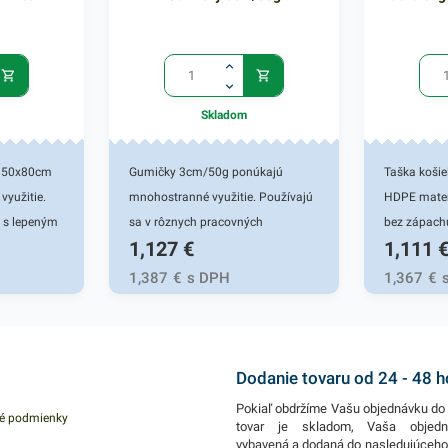
Skladom
v. 50x80cm
Gumičky 3cm/50g ponúkajú
Taška košie
využitie.
mnohostranné využitie. Používajú
HDPE mater
e s lepeným
sa v rôznych pracovných
bez zápachu
1,127
€
1,111
vného,
oblastiach ale aj pri univerzálnych
so širokým 
ho papiera.
činnostiach vo vašej domácnosti.
výrobok nie 
1,387
€
s DPH
1,367
€
v
Gumičky sú tiež vhodné do
využiteľné 
 uschovanie
všetkých oblastí, kde sa narába s
potravín, m
ín a pod.
kancelárskymi potrebami - do
produktov.
 odpadové
kancelárií, školy, firiem, obchodov a
maloobchody
Dodanie tovaru od 24 - 48 
ad a
podobne. Vyznačujú sa ich
spotrebe je
Pokiaľ obdržíme Vašu objednávku do 
é podmienky
ciu do
vysokou pružnosťou a praktickou
vhodnou vo
tovar je skladom, Vaša objed
vybavená a dodaná do nasledujúceh
do
použiteľnosťou. Vďaka ich
bloku - odt