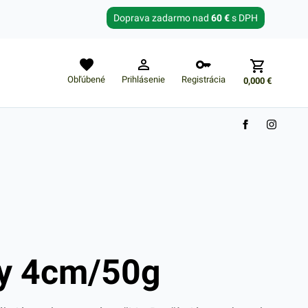
Zabudnuté heslo?
Doprava zadarmo nad
60 €
s DPH
E-mail
Obľúbené
Prihlásenie
Registrácia
0,000
€
Nákupný košík je prázdny
y 4cm/50g