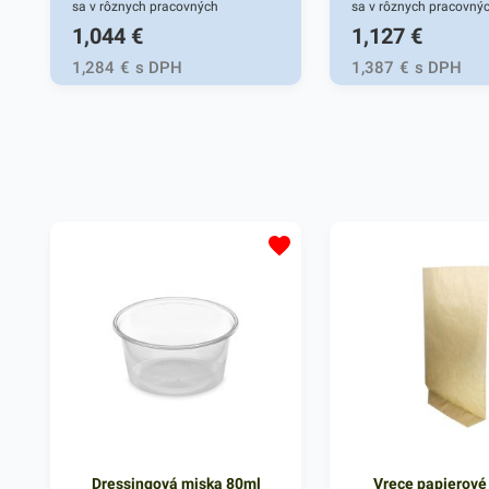
sa v rôznych pracovných
sa v rôznych pracovný
1,044
€
1,127
€
oblastiach ale aj pri univerzálnych
oblastiach ale aj pri un
činnostiach vo vašej domácnosti.
činnostiach vo vašej d
1,284
€
s DPH
1,387
€
s DPH
Gumičky sú vhodné do tých
Gumičky sú tiež vhodn
oblastí, kde sa narába s
všetkých oblastí, kde s
kancelárskymi potrebami - do
kancelárskymi potrebam
kancelárií, školy, firiem, obchodov a
kancelárií, školy, firie
podobne. Vyznačujú sa vysokou
podobne. Vyznačujú sa
pružnosťou a praktickou
vysokou pružnosťou a 
použiteľnosťou. Sú určené najmä
použiteľnosťou. Vďaka 
na zväzovanie, uzatvorenie a
zvýšenej pevnosti perfe
stabilizáciu produktov ako napr.
poslúžia i v prostredí, k
plagátov, časopisov, krabičiek a
vyžaduje väčšiu pevnos
podobne. Balenie obsahuje 50g
odolnosť. Balenie obsa
gumičiek v červenom farebnom
gumičiek v modrom fa
prevedení a rozmere 6 cm. V našej
prevedení a rozmere 3 
ponuke nájdete ďalšie podobné
ponuke nájdete ďalšie
produkty.
produkty.
Dressingová miska 80ml
Vrece papierové 