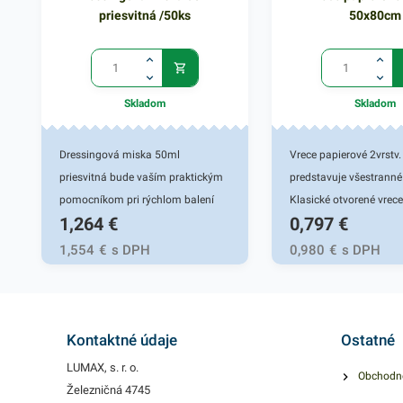
priesvitná /50ks
50x80cm
Skladom
Skladom
Dressingová miska 50ml
Vrece papierové 2vrst
priesvitná bude vaším praktickým
predstavuje všestranné 
pomocníkom pri rýchlom balení
Klasické otvorené vrec
1,264
€
0,797
€
rôznych dressingov, omáčok či
dnom je vyrobené z pe
iných tekutých marinád.
nebieleného 2-vrstvové
1,554
€
s DPH
0,980
€
s DPH
Predstavuje rýchle a prakticé
Svoje uplatnenie nájde 
riešenie na balenie a uchovanie
poľhohospodárstve na
dressingu. Svoje uplatnenie
vysušených plodín, rast
nachádza najmä v gastro
Môže sa použiť aj ako
Kontaktné údaje
Ostatné
prevádzkach, pri rozvoze jedla a
vrece na papierový odp
LUMAX, s. r. o.
Obchodn
podobne. Misku je možno použiť v
odovzdať ho na recyklá
Železničná 4745
teplotnom rozsahu od -18 °C do
zberného dvora alebo 