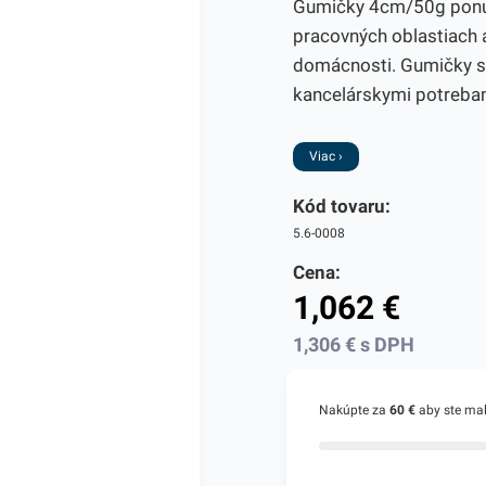
Gumičky 4cm/50g ponúka
pracovných oblastiach a
domácnosti. Gumičky sú
kancelárskymi potrebami
Viac ›
Kód tovaru:
5.6-0008
Cena:
1,062
€
1,306
€
s DPH
Nakúpte za
60 €
aby ste ma