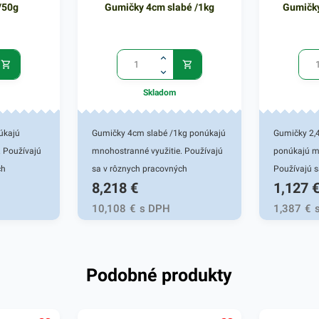
/50g
Gumičky 4cm slabé /1kg
Gumičky
Skladom
úkajú
Gumičky 4cm slabé /1kg ponúkajú
Gumičky 2,
. Používajú
mnohostranné využitie. Používajú
ponúkajú m
ch
sa v rôznych pracovných
Používajú s
8,218
€
1,127
iverzálnych
oblastiach ale aj pri univerzálnych
pracovných 
omácnosti.
činnostiach vo vašej domácnosti.
univerzálny
10,108
€
s DPH
1,387
€
é do
Gumičky sú vhodné do tých
domácnosti
a narába s
oblastí, kde sa narába s
tiež do všet
i - do
kancelárskymi potrebami - do
narába s k
Podobné produkty
m, obchodov a
kancelárií, školy, firiem, obchodov a
- do kancelár
 ich
podobne. Vyznačujú sa vysokou
obchodov a
praktickou
pružnosťou a praktickou
sa vysokou