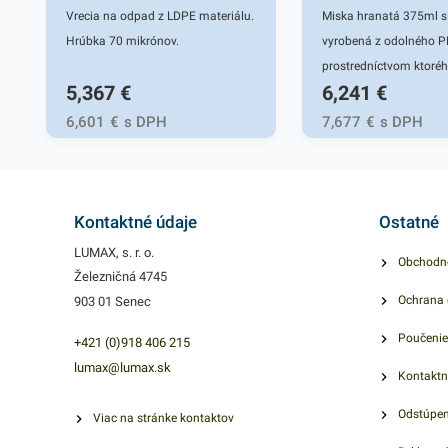
Vrecia na odpad z LDPE materiálu.
Miska hranatá 375ml s
Hrúbka 70 mikrónov.
vyrobená z odolného PE
prostredníctvom ktoréh
5,367
€
6,241
€
praktickým pomocníkom
rôznych jedál. Miska s
6,601
€
s DPH
7,677
€
s DPH
integrovaným viečkom 
jedlo čerstvé. Je vhodná
ovocie, zelenina, morsk
balenie rôzných potraví
Kontaktné údaje
Ostatné
pripravené na rozvoz a
LUMAX, s. r. o.
Obchodn
uskladnenie. Túto hran
Železničná 4745
však možno využiť aj n
Ochrana 
903 01 Senec
uskladnenie a zabaleni
Poučenie
rôznorodého sortiment
+421 (0)918 406 215
a pevná. Výhodné bale
lumax@lumax.sk
Kontaktn
obsahuje 50 kusov misi
Odstúpen
viečkom, s objemom 3
Viac na stránke kontaktov
našej ponuke nájdete ď