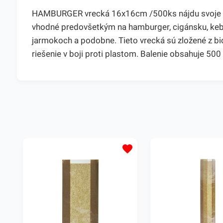
HAMBURGER vrecká 16x16cm /500ks nájdu svoje vyu
vhodné predovšetkým na hamburger, cigánsku, kebab 
jarmokoch a podobne. Tieto vrecká sú zložené z bi
riešenie v boji proti plastom. Balenie obsahuje 5