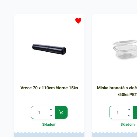
uchovanie čerstvosti a vône.
Rozmer 150x290mm
Vrece 70 x 110cm čierne 15ks
Miska hranatá s vie
/50ks PE
Skladom
Skladom