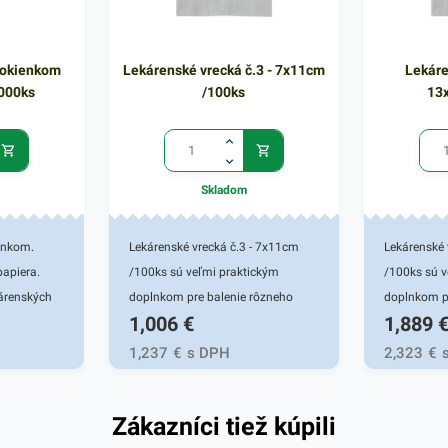
 okienkom
Lekárenské vrecká č.3 - 7x11cm
Lekáre
000ks
/100ks
13
Skladom
enkom.
Lekárenské vrecká č.3 - 7x11cm
Lekárenské 
papiera.
/100ks sú veľmi praktickým
/100ks sú v
árenských
doplnkom pre balenie rôzneho
doplnkom p
1,006
€
1,889
čených na
lekárenského a iného sortimentu
lekárenskéh
 do
rozličného druhu. Vrecká sú
rozličného 
1,237
€
s DPH
2,323
€
 vreciek
vhodné najmä na balenie liekov a
vhodné najm
osti a vône.
predmetov, ktoré je potrebné
predmetov, 
Zákazníci tiež kúpili
efektívne uchovať. Využitie pre
efektívne uc
lekárne, galantérie, predavačov
lekárne, ga