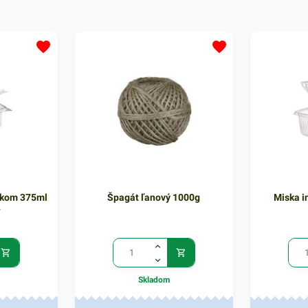
drobností na rôznych jarmokoch či
drobností n
výstavách. Lekárenské vrecká sú
výstavách. 
vyrobené z bio materiál PAP -
vyrobené z 
100% celulóza z pevných
100% celul
papierových ekologických vlákien.
papierových
Balenie obsahuje 100ks
Balenie ob
papierových vreciek s rozmerom
papierovýc
7x11cm. V našej širokej ponuke
13x19cm. V 
nájdete ďalšie podobné produkty,
nájdete ďal
ktoré vás nepochybne oslovia.
ktoré vás n
čkom 375ml
Špagát ľanový 1000g
Miska i
T
Skladom