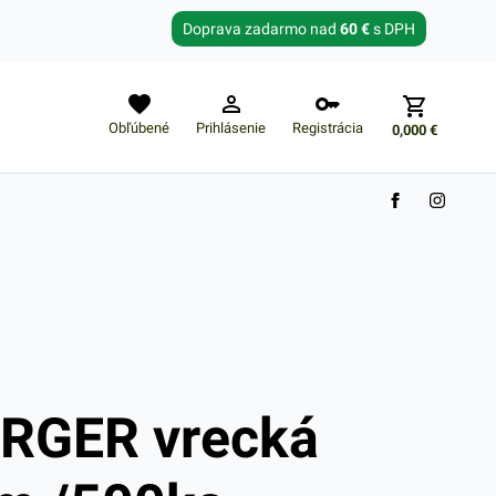
Zabudnuté heslo?
Doprava zadarmo nad
60 €
s DPH
E-mail
Obľúbené
Prihlásenie
Registrácia
0,000
€
Nákupný košík je prázdny
GER vrecká