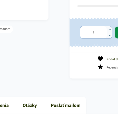
 mailom
Pridať 
Recenzi
enia
Otázky
Poslať mailom