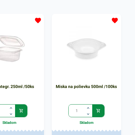
a rôznych jarmokoch či
hmotnosti sa ľahko prispôsobí
Lekárenské vrecká sú
rôznym tvarom predmetov. Vrecká
bio materiál PAP -
využijete naozaj kdekoľvek. Sú
óza z pevných
ekologické, vyrobené z
 ekologických vlákien.
recyklovateľného hnedého papiera,
sahuje 100ks
ktorý je pevný a odolný. V našej
h vreciek s rozmerom
širokej ponuke nájdete ďalšie
našej širokej ponuke
podobné produkty, ktoré vás
šie podobné produkty,
nepochybne oslovia.
epochybne oslovia.
ntegr. 250ml /50ks
Miska na polievku 500ml /100ks
Skladom
Skladom