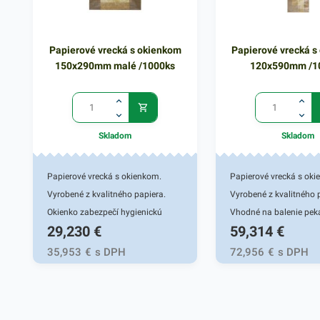
Papierové vrecká s okienkom
Papierové vrecká s
150x290mm malé /1000ks
120x590mm /1
Skladom
Skladom
Papierové vrecká s okienkom.
Papierové vrecká s oki
Vyrobené z kvalitného papiera.
Vyrobené z kvalitného 
Okienko zabezpečí hygienickú
Vhodné na balenie pek
29,230
€
59,314
€
identifikáciu tovaru zabaleného vo
výrobkov a pokrmov ur
vrecku. Vhodné na balenie
rýchly konzum. Balenie
35,953
€
s DPH
72,956
€
s DPH
pekárenských výrobkov, koláčov a
klasických papierových
pokrmov určených na rýchly
zaručí uchovanie čerstv
konzum. Balenie do klasických
Rozmer 265x400mm
papierových vreciek zaručí