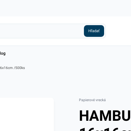
log
6x16cm /500ks
Papierové vrecká
HAMBUR