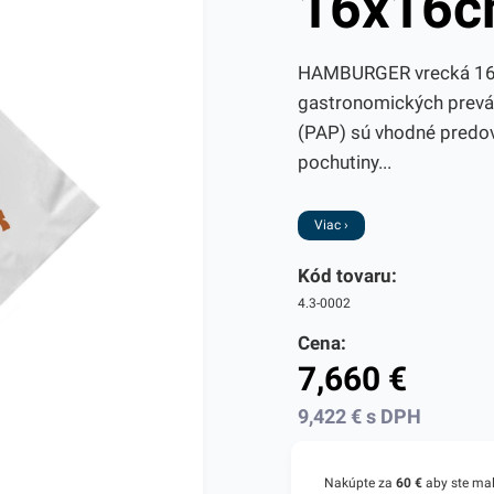
16x16c
HAMBURGER vrecká 16x1
gastronomických prevád
(PAP) sú vhodné predov
pochutiny...
Viac ›
Kód tovaru:
4.3-0002
Cena:
7,660
€
9,422
€
s DPH
Nakúpte za
60 €
aby ste ma