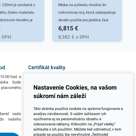
r. 250ml je vyrobená z
Miska na polievku vhodná do
ého, číreho materiálu
mikrovlnnej rúry, ktorá zabezpečuje
edníctvom ktorého je
skvelé využitie pre jedálne, fast
€
6,815
€
 pomocníkom pri balení
foody, bufety, na catering, party,
átov, omáčok, zeleniny
piknik a rôzne podujatia.
s DPH
8,382
€
s DPH
utných pokrmov. Miska
 uplatnenie v rôznych
ckých prevádzkach,
jú rozvoz jedál či ich
hod
Certifikát kvality
skladnenie. Je ľahká a
10.00 hod. a
Všetky naše výrobky disponujú slovenským i
materiál je bezpečný a
návka bude
európskym certifikátom kvality, čo považujeme za
Nastavenie Cookies, na vašom
o pracovného
jeden z dôležitých ukazovateľov zodpovedného
re životné prostredie.
podnikania.
súkromí nám záleží
lenie obsahuje 50
. misiek. V našej
Viac informácií
Táto stránka používa cookies na správne fungovanie a
dete ďalšie podobné
berať naše
Potrebujete viac informácií ohľadom pravidelnej
analýzu návštevnosti. S vaším súhlasom ich
toré vás zaručene
využívame aj na personalizáciu obsahu a
 do našeho
dlhodobej spolupráce pri odberoch? Prosím
zobrazovanie reklamy. Kliknutím na „Prijať všetky“
skontaktujte sa s naším obchodným tímom a
súhlasíte s ich použitím. Môžete tiež odmietnuť, v tom
dohodnite si stretnutie kdekoľvek na Slovensku.
prípade sa použijú iba nevyhnutné „Technické
Radi Vás navštívime.