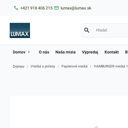
+421 918 406 215
lumax@lumax.sk
Domov
O nás
Naša misia
Výpredaj
Kontakt
B
Domov
/
Vrecká a prírezy
/
Papierové vrecká
/
HAMBURGER vrecká 1