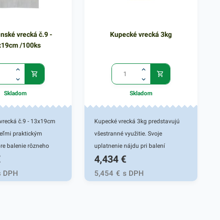
nské vrecká č.9 -
Kupecké vrecká 3kg
x19cm /100ks
Skladom
Skladom
vrecká č.9 - 13x19cm
Kupecké vrecká 3kg predstavujú
eľmi praktickým
všestranné využitie. Svoje
re balenie rôzneho
uplatnenie nájdu pri balení
€
4,434
€
o a iného sortimentu
rôznych darčekových predmetov a
druhu. Vrecká sú
iného tovaru, ktorý je potrebný
s DPH
5,454
€
s DPH
ä na balenie liekov a
rýchlo a efektívne zabaliť. Tieto
ktoré je potrebné
vrecká možno charakterizovať ako
hovať. Využitie pre
baliaci materiál, ktorý vďaka
lantérie, predavačov
svojmu zloženiu a ľahkej