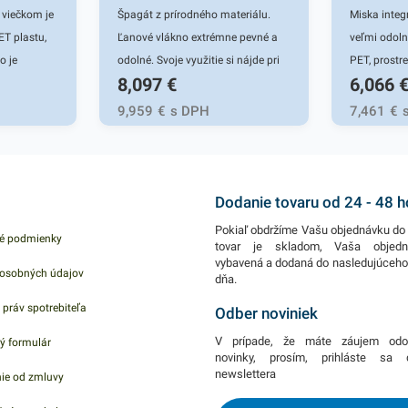
 viečkom je
Špagát z prírodného materiálu.
Miska integ
T plastu,
Ľanové vlákno extrémne pevné a
veľmi odoln
o je
odolné. Svoje využitie si nájde pri
PET, prostr
8,097
€
6,066
 pri balení
uskladňovaní, pri balíkovej
praktickým
preprave, pri archivácii, v
rôznych šal
9,959
€
s DPH
7,461
€
udrží vaše
kanceláriách aj
či iných ch
 na šaláty,
domácnostiach.Návin na cievke
nájde svoje
é plody,
cca 1000m.
gastronomi
n, ktoré sú
ktoré ponúka
Dodanie tovaru od 24 - 48 
lebo na ich
prehľadné u
Pokiaľ obdržíme Vašu objednávku do 
é podmienky
atú misku
pevná, PET 
tovar je skladom, Vaša objed
vybavená a dodaná do nasledujúceh
a
udržateľný p
osobných údajov
dňa.
e iného
Výhodné ba
 práv spotrebiteľa
u. Je ľahká
kusov integr
Odber noviniek
nie
ponuke náj
V prípade, že máte záujem odo
ý formulár
ek s
produkty, k
novinky, prosím, prihláste sa
newslettera
ie od zmluvy
75ml. V
oslovia.
alšie