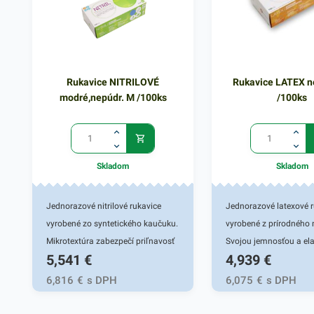
Rukavice NITRILOVÉ
Rukavice LATEX n
modré,nepúdr. M /100ks
/100ks
Skladom
Skladom
Jednorazové nitrilové rukavice
Jednorazové latexové r
vyrobené zo syntetického kaučuku.
vyrobené z prírodného 
Mikrotextúra zabezpečí priľnavosť
Svojou jemnosťou a ela
5,541
€
4,939
€
pri nosení. Vysoká odolnosť voči
zaručujú výbornú citli
pretrhnutiu a štiepenie pri
vďaka celotvarovému p
6,816
€
s DPH
6,075
€
s DPH
prepichnutí zaručí komplexnú
prípade, ak je gumená 
ochranu pred infikovaným
mokrá. Všestranné využi