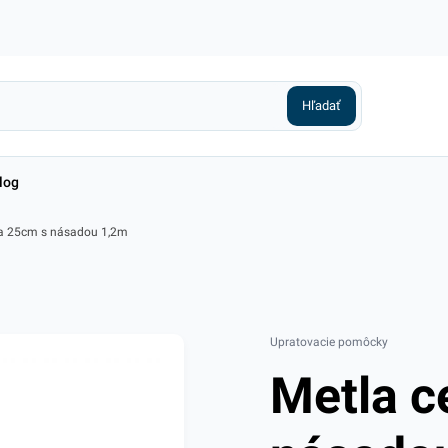
log
ka 25cm s násadou 1,2m
Upratovacie pomôcky
Metla c