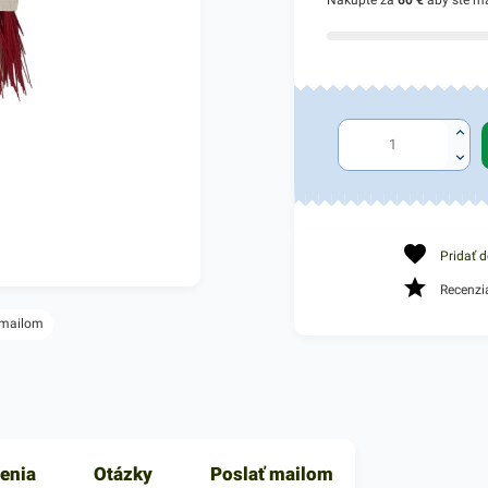
Nakúpte za
60 €
aby ste m
Pridať 
Recenzi
 mailom
enia
Otázky
Poslať mailom