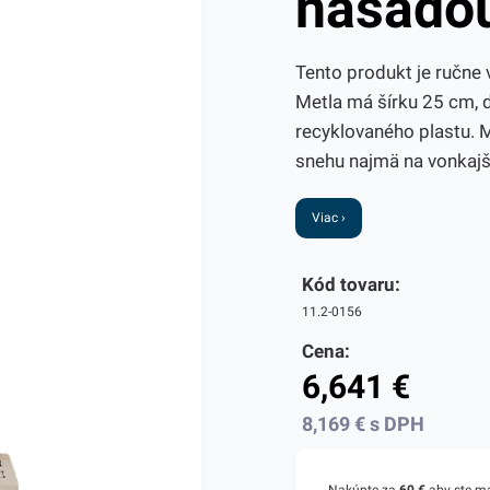
násado
Tento produkt je ručne 
Metla má šírku 25 cm, 
recyklovaného plastu. M
snehu najmä na vonkajší
Viac ›
Kód tovaru:
11.2-0156
Cena:
6,641
€
8,169
€
s DPH