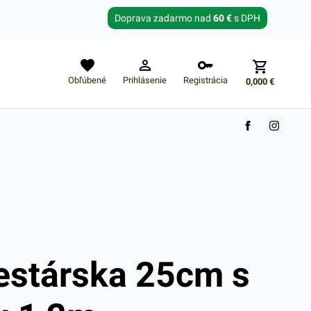
Zabudnuté heslo?
Doprava zadarmo nad
60 €
s DPH
E-mail
Obľúbené
Prihlásenie
Registrácia
0,000
€
Nákupný košík je prázdny
estárska 25cm s