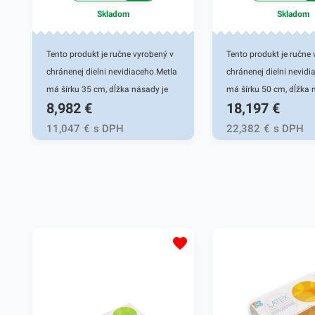
Skladom
Skladom
Tento produkt je ručne vyrobený v
Tento produkt je ručne 
chránenej dielni nevidiaceho.Metla
chránenej dielni nevidi
má šírku 35 cm, dĺžka násady je
má šírku 50 cm, dĺžka 
8,982
€
18,197
€
120 cm. Štetiny sú vyrobené z
120 cm. Štetiny sú vyr
recyklovaného plastu. Metla je
recyklovaného plastu. M
11,047
€
s DPH
22,382
€
s DPH
vhodná na zametanie rôznych
vhodná na zametanie 
nečistôt, lístia, snehu najmä na
nečistôt, lístia, snehu 
vonkajších plochách.Metla je
vonkajších plochách. Me
dostupná aj v iných veľkostiach.
dostupná aj v iných veľ