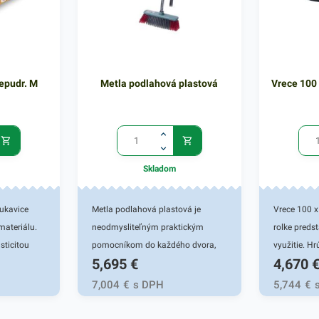
epudr. M
Metla podlahová plastová
Vrece 100
Skladom
ukavice
Metla podlahová plastová je
Vrece 100 x
materiálu.
neodmysliteľným praktickým
rolke preds
sticitou
pomocníkom do každého dvora,
využitie. Hr
5,695
€
4,670
vosť hmatu a
domácnosti ako aj do iných
mikrónov. 
ovrchu aj v
pracovných priestorov. Táto
125cm sú vy
7,004
€
s DPH
5,744
€
rukavica
klasická metla je určená na
odolné. Vď
tie si
zametanie všetkých druhov plôch
materiálu ľ