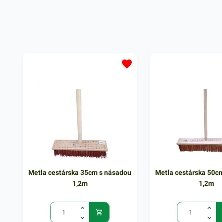
odstránenie nečistoty. Tyč má
kapsy, ktoré slúžia na 
tvarovanú plastovú rúčku pre
Mop má vysokú odolno
pohodlný úchop.
dobrým zachytávaním 
rôznych nečistôt. Jeho
rukovať obsahuje záves
Mop Super komplet sa 
prevažne na mokré čist
Uľahčite si prácu pri u
podláh týmto praktick
produktom. Balenie ob
mopu. V našej ponuke 
ďalšie podobné produkt
zaručene oslovia.
Metla cestárska 35cm s násadou
Metla cestárska 50c
1,2m
1,2m