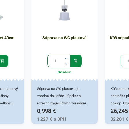
et 40cm
Súprava na WC plastová
Kôš odpad
Skladom
cm plastový
Súprava na WC plastová je
Kôš odpadk
činný
vhodná do každej kúpeľne a
odolného pl
podlahy u
rôznych hygienických zariadení.
poklop. Obj
0,998
€
26,245
ento mop
WC súprava je moderným a
m. Kapsové
praktickým riešením na všetky
1,227
€
s DPH
32,281
€
trane
druhy toaliet. Táto sada pomáha