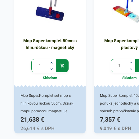
Mop Super komplet 50cm s
Mop Super kompl
hlin.rúčkou - magnetický
plastový
Skladom
Skladom
Mop Super.Komplet set mop s
Mop Super komplet 40
hliníkovou rúčkou 50cm. Držiak
ponúka jednoduchý a ú
mopu pomocou magnetu je
spôsob pre vyčistenie 
21,638
€
7,357
€
určený na všetky typy kapsových a
vás doma či v práci. T
univerzálnych mopo. Perfektná
disponuje šírkou 40 c
26,614
€
s DPH
9,049
€
s DPH
priľnavosť zaručí spoľahlivé
mopy majú na zadnej s