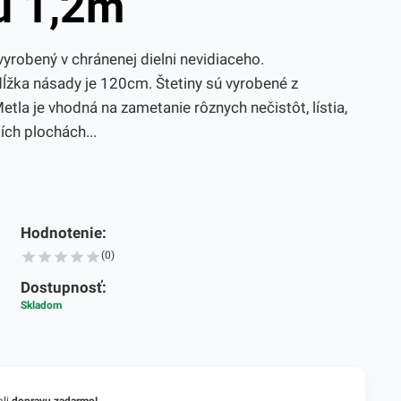
u 1,2m
vyrobený v chránenej dielni nevidiaceho.
dĺžka násady je 120cm. Štetiny sú vyrobené z
etla je vhodná na zametanie rôznych nečistôt, lístia,
ch plochách...
Hodnotenie:
(0)
Dostupnosť:
Skladom