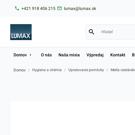
+421 918 406 215
lumax@lumax.sk
Domov
O nás
Naša misia
Výpredaj
Kontakt
B
Domov
/
Hygiena a chémia
/
Upratovacie pomôcky
/
Metla cestárs