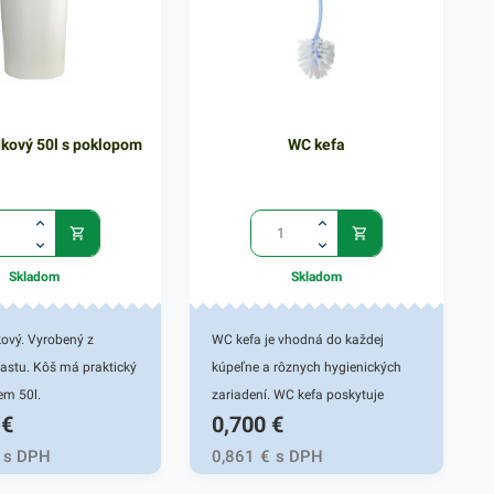
kový 50l s poklopom
WC kefa
Skladom
Skladom
ový. Vyrobený z
WC kefa je vhodná do každej
astu. Kôš má praktický
kúpeľne a rôznych hygienických
em 50l.
zariadení. WC kefa poskytuje
€
0,700
€
moderný vzhľad a praktické
riešenie na všetky toalety. Pomáha
s DPH
0,861
€
s DPH
udržiavať toaletu hygienicky čistú.