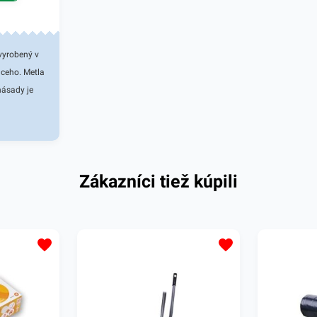
vyrobený v
aceho. Metla
násady je
obené z
etla je
rôznych
najmä na
Zákazníci tiež kúpili
tla je
kostiach.