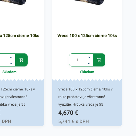
 x 125cm čierne 10ks
Vrece 100 x 125cm čierne 10ks
Skladom
Skladom
 125cm čierne, 10ks v
Vrece 100 x 125cm čierne, 10ks v
tavuje všestranné
rolke predstavuje všestranné
úbka vreca je 55
využitie. Hrúbka vreca je 55
€
4,670
€
Odpadkové vrecia 100 x
mikrónov. Odpadkové vrecia 100 x
soko flexibilné a
125cm sú vysoko flexibilné a
s DPH
5,744
€
s DPH
aka elastickému
odolné. Vďaka elastickému
ahko prispôsobia svoj
materiálu ľahko prispôsobia svoj