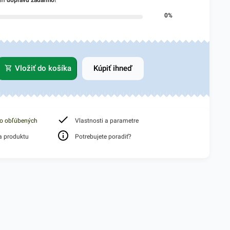
ali
dopravu zadarmo!
0%
Vložiť do košíka
Kúpiť ihneď
do obľúbených
Vlastnosti a parametre
a produktu
Potrebujete poradiť?