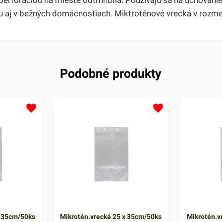
foráciou na mieste odtrhnutia. Používajú sa na uchovanie a 
jdu aj v bežných domácnostiach. Miktroténové vrecká v roz
Podobné produkty
x 35cm/50ks
Mikrotén.vrecká 25 x 35cm/50ks
Mikrotén.v