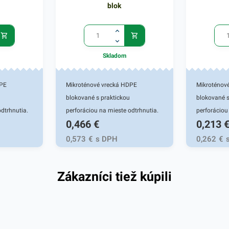
blok
Skladom
DPE
Mikroténové vrecká HDPE
Mikroténov
blokované s praktickou
blokované s
dtrhnutia.
perforáciou na mieste odtrhnutia.
perforáciou
0,466
€
0,213
anie a
Používajú sa na uchovanie a
Používajú s
vocia a
uskladnenie potravín, ovocia a
uskladnenie
0,573
€
s DPH
0,262
€
iarstvach a
zeleniny, pečiva, v mäsiarstvach a
zeleniny, p
yužitie
gastroslužbách. Svoje využitie
gastroslužb
Zákazníci tiež kúpili
nájdu aj v bežných
nájdu aj v 
ténové
domácnostiach. Miktroténové
domácnosti
5 cm.
vrecká v rozmere 25x35 cm.
vrecká v r
Hrúbka 8 mikrónov.
Hrúbka: