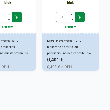
blok
blok
Skladom
Skladom
é vrecká HDPE
Mikroténové vrecká HDPE
 praktickou
blokované s praktickou
 na mieste odtrhnutia.
perforáciou na mieste odtrhnutia.
€
0,401
€
a na uchovanie a
Používajú sa na uchovanie a
 potravín, ovocia a
uskladnenie potravín, ovocia a
s DPH
0,493
€
s DPH
ečiva, v mäsiarstvach a
zeleniny, pečiva, v mäsiarstvach a
ách. Svoje využitie
gastroslužbách. Svoje využitie
bežných
nájdu aj v bežných
ach. Miktroténové
domácnostiach. Miktroténové
ozmere 20x30 cm.
vrecká v rozmere 30x40 cm.
Hrúbka: