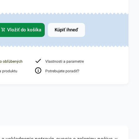
Vložiť do košíka
Kúpiť ihneď
do obľúbených
Vlastnosti a parametre
a produktu
Potrebujete poradiť?