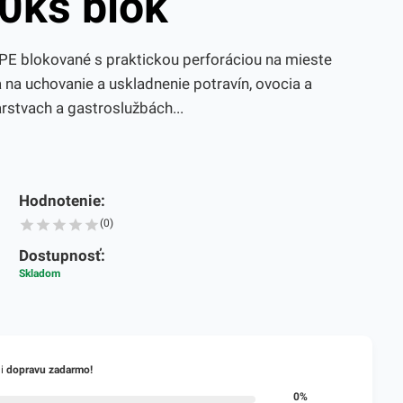
0ks blok
E blokované s praktickou perforáciou na mieste
a na uchovanie a uskladnenie potravín, ovocia a
arstvach a gastroslužbách...
Hodnotenie:
(0)
Dostupnosť:
Skladom
li
dopravu zadarmo!
0%