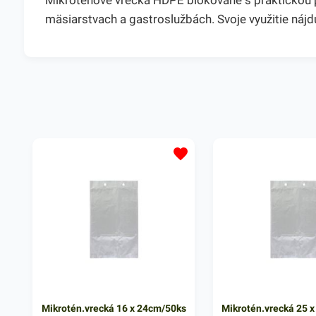
Mikroténové vrecká HDPE blokované s praktickou per
mäsiarstvach a gastroslužbách. Svoje využitie ná
Mikrotén.vrecká 16 x 24cm/50ks
Mikrotén.vrecká 25 