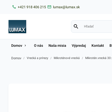
+421 918 406 215
lumax@lumax.sk
Domov
O nás
Naša misia
Výpredaj
Kontakt
B
Domov
/
Vrecká a prírezy
/
Mikroténové vrecká
/
Mikrotén.vrecká 30