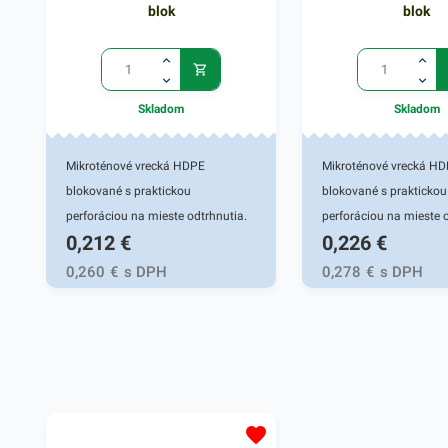
blok
blok
Skladom
Skladom
Mikroténové vrecká HDPE
Mikroténové vrecká H
blokované s praktickou
blokované s praktickou
perforáciou na mieste odtrhnutia.
perforáciou na mieste o
0,212
€
0,226
€
Používajú sa na uchovanie a
Používajú sa na uchov
uskladnenie potravín, ovocia a
uskladnenie potravín, o
0,260
€
s DPH
0,278
€
s DPH
zeleniny, pečiva, v mäsiarstvach a
zeleniny, pečiva, v mäs
gastroslužbách. Svoje využitie
gastroslužbách. Svoje v
nájdu aj v bežných
nájdu aj v bežných
domácnostiach. Miktroténové
domácnostiach. Miktro
vrecká v rozmere 16x24cm.
vrecká v rozmere 23x3
Hrúbka 8 mikrónov.
Hrúbka: