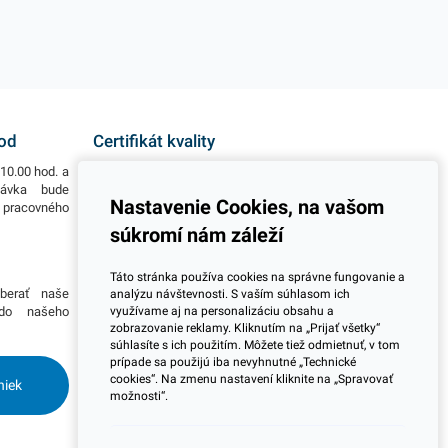
hod
Certifikát kvality
10.00 hod. a
Všetky naše výrobky disponujú slovenským i
návka bude
európskym certifikátom kvality, čo považujeme za
Nastavenie Cookies, na vašom
o pracovného
jeden z dôležitých ukazovateľov zodpovedného
podnikania.
súkromí nám záleží
Viac informácií
Táto stránka používa cookies na správne fungovanie a
berať naše
Potrebujete viac informácií ohľadom pravidelnej
analýzu návštevnosti. S vaším súhlasom ich
využívame aj na personalizáciu obsahu a
 do našeho
dlhodobej spolupráce pri odberoch? Prosím
zobrazovanie reklamy. Kliknutím na „Prijať všetky“
skontaktujte sa s naším obchodným tímom a
súhlasíte s ich použitím. Môžete tiež odmietnuť, v tom
dohodnite si stretnutie kdekoľvek na Slovensku.
prípade sa použijú iba nevyhnutné „Technické
Radi Vás navštívime.
cookies“. Na zmenu nastavení kliknite na „Spravovať
niek
možnosti“.