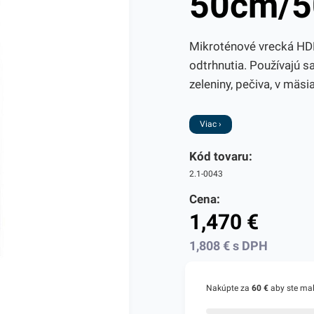
50cm/5
Mikroténové vrecká HDP
odtrhnutia. Používajú s
zeleniny, pečiva, v mäsi
Viac ›
Kód tovaru:
2.1-0043
Cena:
1,470
€
1,808
€
s DPH
Nakúpte za
60 €
aby ste ma