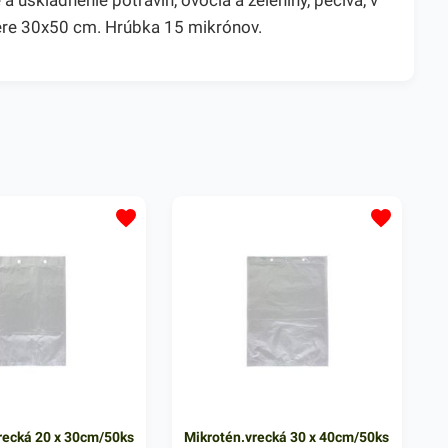
uskladnenie potravín, ovocia a zeleniny, pečiva, v
mere 30x50 cm. Hrúbka 15 mikrónov.
recká 20 x 30cm/50ks
Mikrotén.vrecká 30 x 40cm/50ks