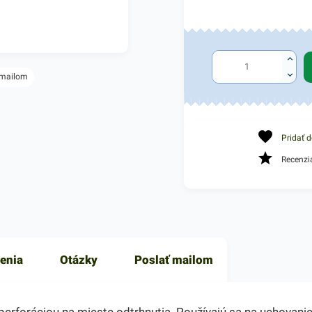
 mailom
Pridať 
Recenzi
enia
Otázky
Poslať mailom