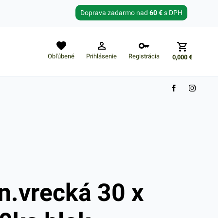
Zabudnuté heslo?
Doprava zadarmo nad
60 €
s DPH
E-mail
Obľúbené
Prihlásenie
Registrácia
0,000
€
Nákupný košík je prázdny
n.vrecká 30 x