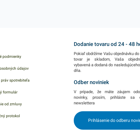
Dodanie tovaru od 24 - 48 
Pokiaľ obdržíme Vašu objednávku do 
é podmienky
tovar je skladom, Vaša objed
vybavená a dodaná do nasledujúceh
osobných údajov
dňa.
 práv spotrebiteľa
Odber noviniek
V prípade, že máte záujem odo
ý formulár
novinky, prosím, prihláste sa
newslettera
ie od zmluvy
ný protokol
Prihlásenie do odberu novi