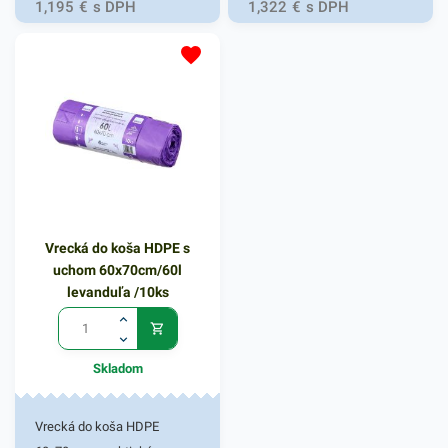
nepriedušnosť, zachovanie
1,195
€
s DPH
1,322
€
s DPH
tvaru a nepriepustnosť
využíva pri príprave jedál a
pokrmov. Miesto si nájde v
každej kuchyni, pri
grilovačkách a pod. Šírka
30cm, dĺžka návinu je 10m.
Vrecká do koša HDPE s
uchom 60x70cm/60l
levanduľa /10ks
Skladom
Vrecká do koša HDPE