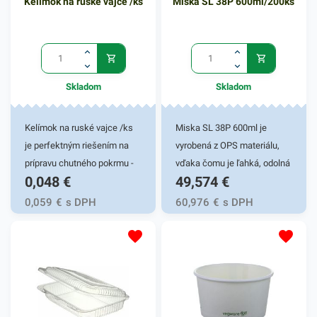
Kelímok na ruské vajce /ks
Miska SL 38P 600ml/200ks
Skladom
Skladom
Kelímok na ruské vajce /ks
Miska SL 38P 600ml je
je perfektným riešením na
vyrobená z OPS materiálu,
prípravu chutného pokrmu -
vďaka čomu je ľahká, odolná
0,048
€
49,574
€
ruského vajca. Avšak tento
a pevná. Má zlepšenú
kelímok môže byť tiež
priehľadnosť a zvýšenú
0,059
€
s DPH
60,976
€
s DPH
praktickým pomocníkom pri
pevnosť. Táto miska je veľmi
rýchlom balení rôznych
praktickým doplnkom
omáčok, polievok či iných
rôznych gastronomických
tekutých marinád.
reštaurácií a iných
Predstavuje rýchle a prakticé
potravinových prevádzok.
riešenie na balenie a
Vhodná pre fresh obchody či