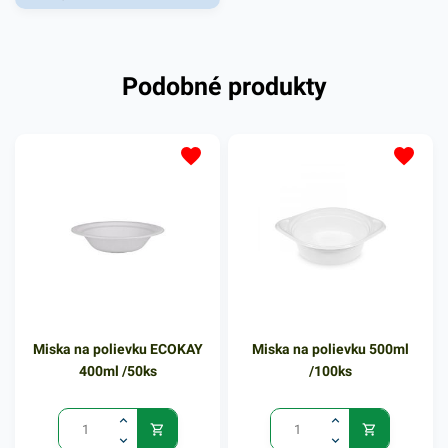
je veľmi praktickým
doplnkom rôznych
gastronomických reštaurácií
Podobné produkty
a iných potravinových
prevádzok. Vhodná pre fresh
obchody či fast foody. Je
určená na balenie prevažne
rôznych pokrmov, ako sú
zákusky, prílohy, lahôdky a
podobne. Miska zabezpečí
spoľahlivý prenos jedla bez
rozliatia či vysypania. Balenie
obsahuje 160ks misiek na
zákusky, v priehľadnom
Miska na polievku ECOKAY
Miska na polievku 500ml
vyhotovení. V našej ponuke
400ml /50ks
/100ks
nájdete ďalšie podobné
produkty, ktoré vás zaručene
oslovia.