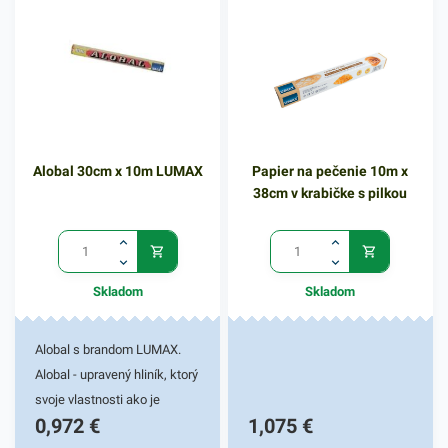
High Tech produkty.
každej kuchyni, pri
grilovačkách a pod. Šírka
30cm, dĺžka návinu je 10m.
Alobal 30cm x 10m LUMAX
Papier na pečenie 10m x
38cm v krabičke s pilkou
Skladom
Skladom
Alobal s brandom LUMAX.
Alobal - upravený hliník, ktorý
svoje vlastnosti ako je
0,972
€
1,075
€
vysoká teplotná izolácia,