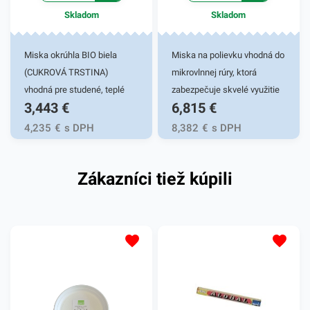
Skladom
Skladom
Miska okrúhla BIO biela
Miska na polievku vhodná do
(CUKROVÁ TRSTINA)
mikrovlnnej rúry, ktorá
vhodná pre studené, teplé
zabezpečuje skvelé využitie
3,443
€
6,815
€
jedlá a mastnejšie pokrmy.
pre jedálne, fast foody,
Využitie pre cukrárne, fast
bufety, na catering, party,
4,235
€
s DPH
8,382
€
s DPH
foody, bufety, jedálne, na
piknik a rôzne podujatia.
cateringu, festivaloch,
Zákazníci tiež kúpili
trhoch, oslavách, záhradnej
party, grilovačky a pikniky.
Bio materiál (CUKROVÁ
TRSTINA) - patrí do čeľade
tráv, ktorá po zrezaní a zbere
dorastie do jedného roka.
Stonky majú priemer 20 - 45
mm, ktoré dosahujú výšku až