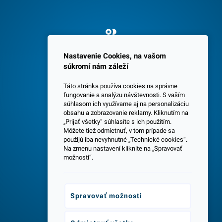
Spokojných 3600 zákazníkov
Nastavenie Cookies, na vašom
súkromí nám záleží
Táto stránka používa cookies na správne
fungovanie a analýzu návštevnosti. S vaším
súhlasom ich využívame aj na personalizáciu
obsahu a zobrazovanie reklamy. Kliknutím na
„Prijať všetky“ súhlasíte s ich použitím.
Centrála a predajňa v Senci
Môžete tiež odmietnuť, v tom prípade sa
použijú iba nevyhnutné „Technické cookies“.
Na zmenu nastavení kliknite na „Spravovať
možnosti“.
Spravovať možnosti
Odborné poradenstvo