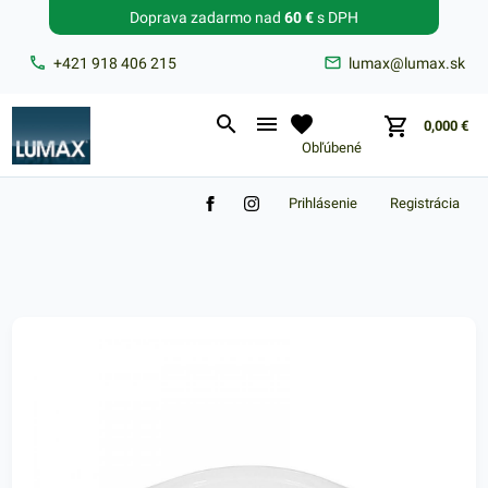
Doprava zadarmo nad
60 €
s DPH
Zabudnuté heslo?
+421 918 406 215
lumax@lumax.sk
E-mail
0,000
€
Obľúbené
Prihlásenie
Registrácia
Nákupný košík je prázdny