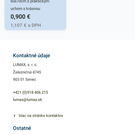
60x70cm s praktickým
uchom s krásnou
0,900
€
levanduľovou vôňou.
Štandardné mikroténové
1,107
€
s DPH
vrecká do koša, bez
zápachu, recyklovateľné.
Používajú sa ako ochrana
plastovej nádoby pred
Kontaktné údaje
znečistením a na
LUMAX, s. r. o.
bezkontaktnú manipuláciu s
Železničná 4745
odpadom. Svoje využitie
903 01 Senec
nájdu v domácnostiach,
kanceláriách, obchodoch,
+421 (0)918 406 215
prevádzkach a pod. Balené v
lumax@lumax.sk
10 ks bloku vo fialovej farbe.
Objem: 60l Hrúbka: 16 µm
Viac na stránke kontaktov
Ostatné