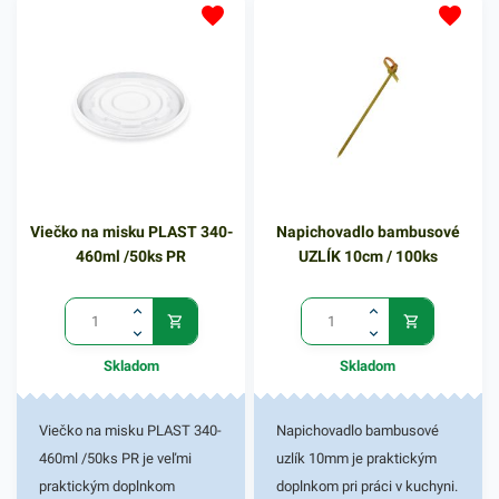
Poskytujú naozaj rôznorodé
Poskytujú naozaj rôznorodé
použitie. Sú vyrobené z
použitie. Sú vyrobené z
pevného bambusu, vďaka
pevného bambusu, vďaka
ktorému sú biologicky
ktorému sú biologicky
odbúrateľné a nezávadné pre
odbúrateľné a nezávadné pre
životné prostredie. Balenie
životné prostredie. Balenie
obsahuje 250ks
obsahuje 250ks
bambusových napichovadiel
bambusových napichovadiel
Viečko na misku PLAST 340-
Napichovadlo bambusové
s rozmerom 12cm. V našej
s rozmerom 18cm. V našej
460ml /50ks PR
UZLÍK 10cm / 100ks
ponuke nájdete ďalšie
ponuke nájdete ďalšie
podobné produkty, ktoré vás
podobné produkty, ktoré vás
zaručene oslovia.
zaručene oslovia.
Skladom
Skladom
Viečko na misku PLAST 340-
Napichovadlo bambusové
460ml /50ks PR je veľmi
uzlík 10mm je praktickým
praktickým doplnkom
doplnkom pri práci v kuchyni.