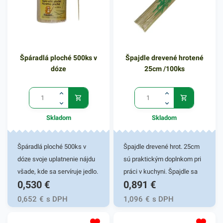
Špáradlá ploché 500ks v
Špajdle drevené hrotené
dóze
25cm /100ks
Skladom
Skladom
Špáradlá ploché 500ks v
Špajdle drevené hrot. 25cm
dóze svoje uplatnenie nájdu
sú praktickým doplnkom pri
všade, kde sa servíruje jedlo.
práci v kuchyni. Špajdle sa
0,530
€
0,891
€
Špáradlá sú vhodné na rôzne
používajú v rôznych
chutné jednohubky
gastronomických podnikoch
0,652
€
s DPH
1,096
€
s DPH
servírované v reštauráciach,
na prípravu chutných špízov,
na cateringu, grilovačkách,
hamburgerov a iných