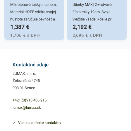
nájdete ďalšie podobné
nájdete ďalšie podobné
Mikroténové tašky s uchom.
Utierky MAXI 2-vrstvové,
produkty, ktoré vás zaručene
produkty, ktoré vás zaručene
Materiál HDPE vďaka svojej
šírka rolky 19cm. Svoje
oslovia. Balenie obsahuje
oslovia.
hustote zaručuje pevnosť a
využitie všade, kde je pri
1,387
€
2,192
€
50ks viečok.
odolnosť. Je netoxický, preto
vysokej frekvencii nutné
sa využíva hlavne v
udržať poriadok a čistotu.
1,706
€
s DPH
2,696
€
s DPH
potravinárstve pri balení
Zdravotnícke zariadenia,
potravín, pečiva, mäsa,
kuchyne, vyrobné linky,
ovocia a inom spotrebnom
masiarstva, obchody a pod.
tovare. Svoje využitie si nájdu
Vyrobené z celulózy. Dĺžka
Kontaktné údaje
aj v domácnostiach. 100%
návinu 110m.
LUMAX, s. r. o.
recyklovateľné. Praktické
Železničná 4745
odtrhávacie rolky. Počet
903 01 Senec
kusov v balení: 200 ks Farba:
transparentná Hrúbka: 9µm
+421 (0)918 406 215
lumax@lumax.sk
Viac na stránke kontaktov