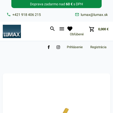
Doprava zadarmo nad
60 €
s DPH
Zabudnuté heslo?
+421 918 406 215
lumax@lumax.sk
E-mail
0,000
€
Obľúbené
Prihlásenie
Registrácia
Nákupný košík je prázdny