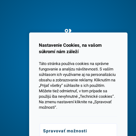
Spokojných 3600 zákazníkov
Nastavenie Cookies, na vašom
súkromí nám záleží
Táto stránka používa cookies na správne
fungovanie a analýzu návštevnosti. S vaším
súhlasom ich využívame aj na personalizáciu
obsahu a zobrazovanie reklamy. Kliknutím na
„Prijať všetky“ súhlasíte s ich použitím.
Centrála a predajňa v Senci
Môžete tiež odmietnuť, v tom prípade sa
použijú iba nevyhnutné „Technické cookies“.
Na zmenu nastavení kliknite na „Spravovať
možnosti“.
Spravovať možnosti