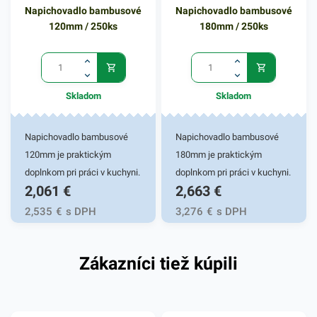
bambusových napichovadiel
Napichovadlo bambusové
Napichovadlo bambusové
s rozmerom 15cm. V našej
120mm / 250ks
180mm / 250ks
ponuke nájdete ďalšie
podobné produkty, ktoré vás
zaručene oslovia.
Skladom
Skladom
Napichovadlo bambusové
Napichovadlo bambusové
120mm je praktickým
180mm je praktickým
doplnkom pri práci v kuchyni.
doplnkom pri práci v kuchyni.
2,061
€
2,663
€
Napichovadlá sú vďaka
Napichovadlá sú vďaka
svojmu tvaru určené
svojmu tvaru určené
2,535
€
s DPH
3,276
€
s DPH
prevdovšetkým na menšie
prevdovšetkým na menšie
lahodné špízy, hamburgery a
lahodné špízy, hamburgery a
Zákazníci tiež kúpili
iné zákusky servírované v
iné zákusky servírované v
reštauráciach, fast foodoch,
reštauráciach, fast foodoch,
hoteloch, na cateringu,
hoteloch, na cateringu,
oslavách a podobne.
oslavách a podobne.