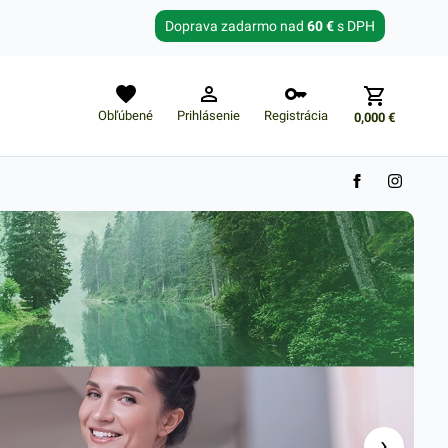
Zabudnuté heslo?
Doprava zadarmo nad
60 €
s DPH
E-mail
Obľúbené
Prihlásenie
Registrácia
0,000
€
›