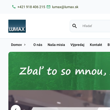
+421 918 406 215
lumax@lumax.sk
Domov
O nás
Naša misia
Výpredaj
Kontakt
B
‹