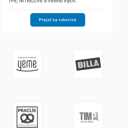
TPE, NITRILOVÉ a mnoho iných.
Prejsť na rukavice