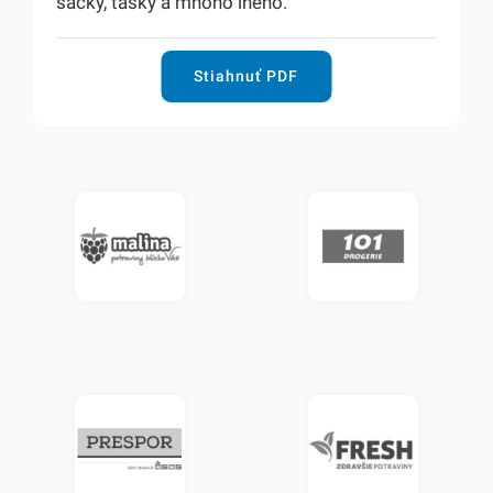
sáčky, tašky a mnoho iného.
Stiahnuť PDF