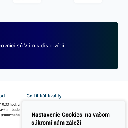
covníci sú Vám k dispozícií.
hod
Certifikát kvality
10.00 hod. a
Všetky naše výrobky disponujú slovenským i
návka bude
európskym certifikátom kvality, čo považujeme za
Nastavenie Cookies, na vašom
o pracovného
jeden z dôležitých ukazovateľov zodpovedného
podnikania.
súkromí nám záleží