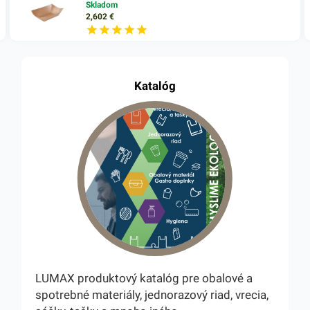
Skladom
2,602
€
Katalóg
LUMAX produktový katalóg pre obalové a
spotrebné materiály, jednorazový riad, vrecia,