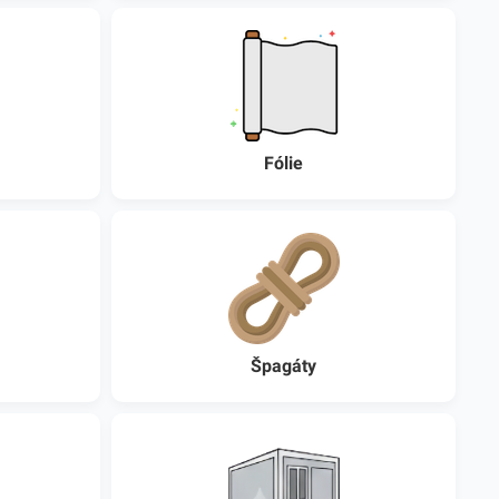
Fólie
Špagáty