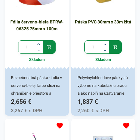
33mPolyvinylchloridové
pásky sú výborné na
kabelážnu prácu a ako náplň
Fólia červeno-biela BTRW-
Páska PVC 30mm x 33m žltá
na uzatváranie sáčkov. PVC
06325 75mm x 100m
pásky sú výborne lepivé aj v
ťažkých podmienkach, ako
je prašné prostredie a nízke
teploty. Farba: žltá 30mm x
Skladom
Skladom
33m
Bezpečnostná páska - fólia v
Polyvinylchloridové pásky sú
červeno-bielej farbe slúži na
výborné na kabelážnu prácu
ohraničenie priestoru a
a ako náplň na uzatváranie
2,656
€
1,837
€
vymedzenie vstupu na
sáčkov. PVC pásky sú
plochu. Využíva sa pri
výborne lepivé aj v ťažkých
3,267
€
s DPH
2,260
€
s DPH
rôznych stavebných prácach,
podmienkach, ako je prašné
rekonštrukcií záhrad,
prostredie a nízke teploty.
ohraničenie skladov a pod.
Farba: žltá 30mm x