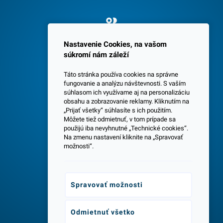
Spokojných 3600 zákazníkov
Nastavenie Cookies, na vašom
súkromí nám záleží
Táto stránka používa cookies na správne
fungovanie a analýzu návštevnosti. S vaším
súhlasom ich využívame aj na personalizáciu
obsahu a zobrazovanie reklamy. Kliknutím na
„Prijať všetky“ súhlasíte s ich použitím.
Centrála a predajňa v Senci
Môžete tiež odmietnuť, v tom prípade sa
použijú iba nevyhnutné „Technické cookies“.
Na zmenu nastavení kliknite na „Spravovať
možnosti“.
Spravovať možnosti
Odborné poradenstvo
Odmietnuť všetko