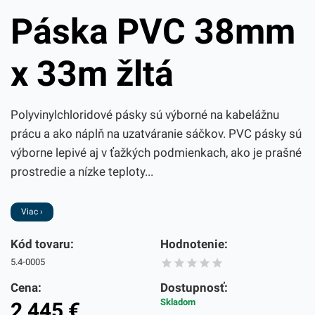
Páska PVC 38mm
x 33m žltá
Polyvinylchloridové pásky sú výborné na kabelážnu
prácu a ako náplň na uzatváranie sáčkov. PVC pásky sú
výborne lepivé aj v ťažkých podmienkach, ako je prašné
prostredie a nízke teploty...
Viac ›
Kód tovaru:
Hodnotenie:
5.4-0005
Cena:
Dostupnosť:
Skladom
2,445
€