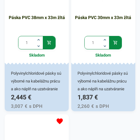
Páska PVC 38mm x 33m žltá
Páska PVC 30mm x 33m žltá
Skladom
Skladom
Polyvinylchloridové pásky sú
Polyvinylchloridové pásky sú
výborné na kabelážnu prácu
výborné na kabelážnu prácu
a ako náplň na uzatváranie
a ako náplň na uzatváranie
2,445
€
1,837
€
sáčkov. PVC pásky sú
sáčkov. PVC pásky sú
výborne lepivé aj v ťažkých
výborne lepivé aj v ťažkých
3,007
€
s DPH
2,260
€
s DPH
podmienkach, ako je prašné
podmienkach, ako je prašné
prostredie a nízke teploty.
prostredie a nízke teploty.
Farba: žltá 38mm x
Farba: žltá 30mm x
33mPolyvinylchloridové
33mPolyvinylchloridové