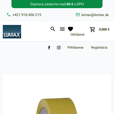
Doprava zadarmo nad
60 €
s DPH
Zabudnuté heslo?
+421 918 406 215
lumax@lumax.sk
E-mail
0,000
€
Obľúbené
Prihlásenie
Registrácia
Nákupný košík je prázdny