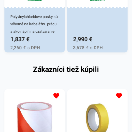
Polyvinylchloridové pásky sú
výborné na kabelážnu prácu
a ako náplň na uzatváranie
1,837
€
2,990
€
sáčkov. PVC pásky sú
výborne lepivé aj v ťažkých
2,260
€
s DPH
3,678
€
s DPH
podmienkach, ako je prašné
prostredie a nízke teploty.
Zákazníci tiež kúpili
Farba: žltá 30mm x
33mPolyvinylchloridové
pásky sú výborné na
kabelážnu prácu a ako náplň
na uzatváranie sáčkov. PVC
pásky sú výborne lepivé aj v
ťažkých podmienkach, ako
je prašné prostredie a nízke
teploty. Farba: žltá 30mm x