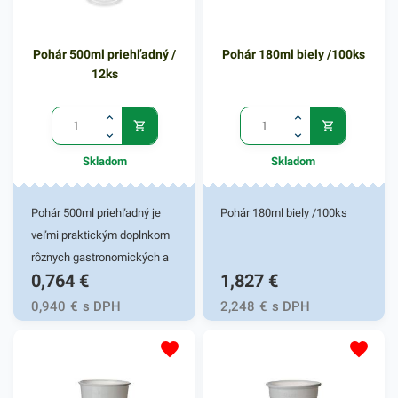
Pohár 500ml priehľadný /
Pohár 180ml biely /100ks
12ks
Skladom
Skladom
Pohár 500ml priehľadný je
Pohár 180ml biely /100ks
veľmi praktickým doplnkom
rôznych gastronomických a
0,764
€
1,827
€
iných potravinových
prevádzok. Vhodný pre fresh
0,940
€
s DPH
2,248
€
s DPH
obchody či fast foody. Pohár
je určený na podávanie a
čapovanie a podávanie
rôznych druhov