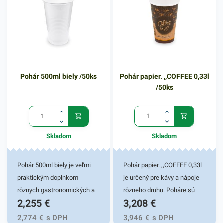
Pohár 500ml biely /50ks
Pohár papier. ,,COFFEE 0,33l
/50ks
Skladom
Skladom
Pohár 500ml biely je veľmi
Pohár papier. ,,COFFEE 0,33l
praktickým doplnkom
je určený pre kávy a nápoje
rôznych gastronomických a
rôzneho druhu. Poháre sú
2,255
€
3,208
€
iných potravinových
vyrobené zo špeciálneho
prevádzok. Vhodný pre fresh
papiera, vďaka čomu majú
2,774
€
s DPH
3,946
€
s DPH