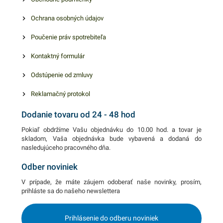
produkty, ktoré vás zaručene
nájdete ďalšie podobné
Ochrana osobných údajov
oslovia.
produkty, ktoré vás zaručene
oslovia.
Poučenie práv spotrebiteľa
Kontaktný formulár
Odstúpenie od zmluvy
Reklamačný protokol
Dodanie tovaru od 24 - 48 hod
Pokiaľ obdržíme Vašu objednávku do 10.00 hod. a tovar je
skladom, Vaša objednávka bude vybavená a dodaná do
nasledujúceho pracovného dňa.
Odber noviniek
V prípade, že máte záujem odoberať naše novinky, prosím,
prihláste sa do našeho newslettera
Prihlásenie do odberu noviniek