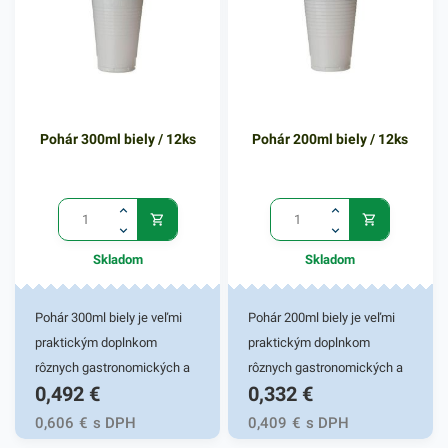
alkoholických i
nealkoholických nápojov.
Plastový pohár zabezpečí
rýchly a spoľahlivý prenos
tekutín bez rozliatia. Plastové
Pohár 300ml biely / 12ks
Pohár 200ml biely / 12ks
poháriky sú vhodné pre
nenáročné, praktické a
jednoduché používanie.
Výhodné balenie obsahuje
12 kusov priehľadných
Skladom
Skladom
pohárov. V našej ponuke
nájdete ďalšie podobné
produkty, ktoré vás zaručene
Pohár 300ml biely je veľmi
Pohár 200ml biely je veľmi
oslovia.
praktickým doplnkom
praktickým doplnkom
rôznych gastronomických a
rôznych gastronomických a
0,492
€
0,332
€
iných potravinových
iných potravinových
prevádzok. Vhodný pre fresh
prevádzok. Vhodný pre fresh
0,606
€
s DPH
0,409
€
s DPH
obchody či fast foody. Pohár
obchody či fast foody. Pohár