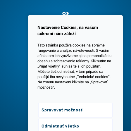
Spokojných 3600 zákazníkov
Nastavenie Cookies, na vašom
súkromí nám záleží
Táto stránka používa cookies na správne
fungovanie a analýzu návštevnosti. S vaším
súhlasom ich využívame aj na personalizáciu
obsahu a zobrazovanie reklamy. Kliknutím na
„Prijať všetky“ súhlasíte s ich použitím.
Centrála a predajňa v Senci
Môžete tiež odmietnuť, v tom prípade sa
použijú iba nevyhnutné „Technické cookies“.
Na zmenu nastavení kliknite na „Spravovať
možnosti“.
Spravovať možnosti
Odborné poradenstvo
Odmietnuť všetko