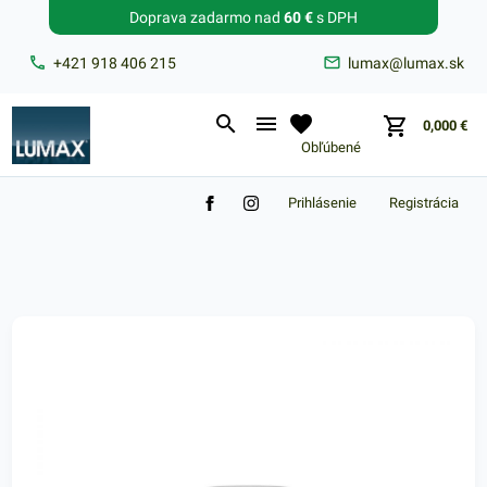
Doprava zadarmo nad
60 €
s DPH
Zabudnuté heslo?
+421 918 406 215
lumax@lumax.sk
E-mail
0,000
€
Obľúbené
Prihlásenie
Registrácia
Nákupný košík je prázdny