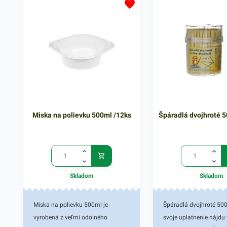
rozliatia. Plastové poháriky sú
vhodné pre nenáročné, praktické a
jednoduché používanie. Výhodné
balenie obsahuje 12 kusov
priehľadných pohárov. V našej
ponuke nájdete ďalšie podobné
produkty, ktoré vás zaručene
oslovia.
Miska na polievku 500ml /12ks
Špáradlá dvojhroté 5
Skladom
Skladom
Miska na polievku 500ml je
Špáradlá dvojhroté 500
vyrobená z veľmi odolného
svoje uplatnenie nájdu 