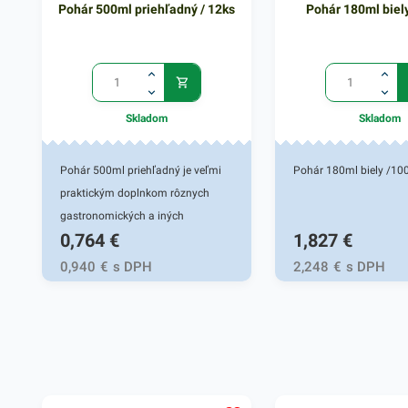
Pohár 500ml priehľadný / 12ks
Pohár 180ml biel
Skladom
Skladom
Pohár 500ml priehľadný je veľmi
Pohár 180ml biely /10
praktickým doplnkom rôznych
gastronomických a iných
0,764
€
1,827
€
potravinových prevádzok. Vhodný
pre fresh obchody či fast foody.
0,940
€
s DPH
2,248
€
s DPH
Pohár je určený na podávanie a
čapovanie a podávanie rôznych
druhov alkoholických i
nealkoholických nápojov. Plastový
pohár zabezpečí rýchly a
spoľahlivý prenos tekutín bez