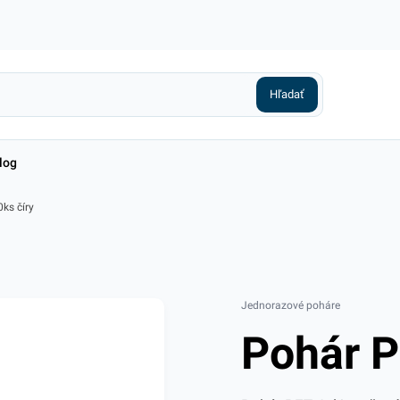
log
ks číry
Jednorazové poháre
Pohár P