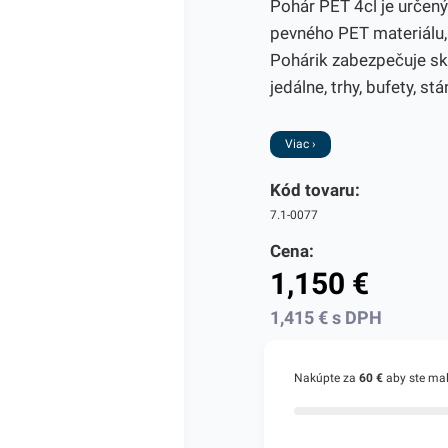
Pohár PET 4cl je určený
pevného PET materiálu,
Pohárik zabezpečuje skv
jedálne, trhy, bufety, s
Viac ›
Kód tovaru:
7.1-0077
Cena:
1,150
€
1,415
€
s DPH
Nakúpte za
60 €
aby ste ma