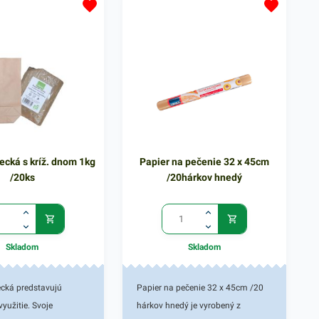
nenáročné, praktické a
vhodné pre nenáročné, praktické a
 používanie. Výhodné
jednoduché používanie. Výhodné
ahuje 12 kusov bielych
balenie obsahuje 12 kusov bielych
našej ponuke nájdete
pohárov. V našej ponuke nájdete
bné produkty, ktoré vás
ďalšie podobné produkty, ktoré vás
lovia.
zaručene oslovia.
ecká s kríž. dnom 1kg
Papier na pečenie 32 x 45cm
/20ks
/20hárkov hnedý
Skladom
Skladom
ecká predstavujú
Papier na pečenie 32 x 45cm /20
využitie. Svoje
hárkov hnedý je vyrobený z