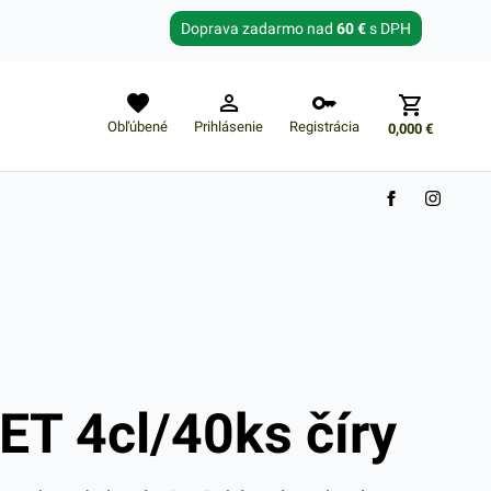
Zabudnuté heslo?
Doprava zadarmo nad
60 €
s DPH
E-mail
Obľúbené
Prihlásenie
Registrácia
0,000
€
Nákupný košík je prázdny
ET 4cl/40ks číry