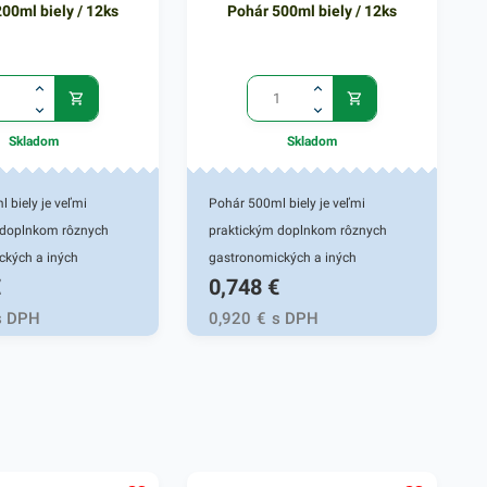
00ml biely / 12ks
Pohár 500ml biely / 12ks
Skladom
Skladom
 biely je veľmi
Pohár 500ml biely je veľmi
 doplnkom rôznych
praktickým doplnkom rôznych
ckých a iných
gastronomických a iných
€
0,748
€
ých prevádzok. Vhodný
potravinových prevádzok. Vhodný
chody či fast foody.
pre fresh obchody či fast foody.
s DPH
0,920
€
s DPH
čený na čapovanie
Pohár je určený na podávanie a
hov alkoholických i
čapovanie rôznych druhov
kých nápojov. Plastový
alkoholických i nealkoholických
pečí rýchly a
nápojov. Plastový pohár zabezpečí
prenos tekutín bez
rýchly a spoľahlivý prenos tekutín
lastové poháriky sú
bez rozliatia. Plastové poháriky sú