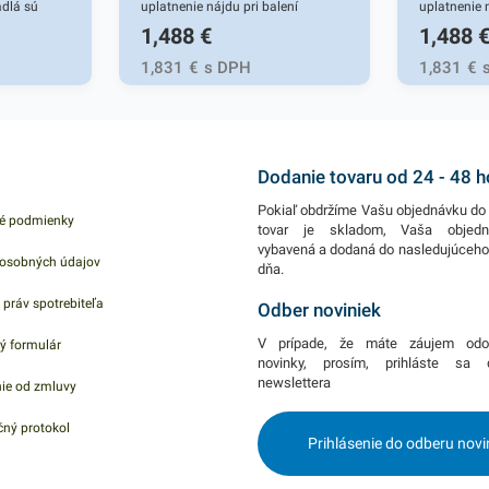
adlá sú
uplatnenie nájdu pri balení
uplatnenie 
1,488
€
1,488
é
rôznych darčekových predmetov a
rôznych da
 v
iného tovaru, ktorý je potrebný
iného tovaru
1,831
€
s DPH
1,831
€
ingu,
rýchlo a efektívne zabaliť. Tieto
rýchlo a efe
, záhradnej
vrecká možno charakterizovať ako
vrecká mož
kytujú
baliaci materiál, ktorý vďaka
baliaci mate
tie.
svojmu zloženiu a ľahkej
svojmu zlož
Dodanie tovaru od 24 - 48 
t, ktorý sa
hmotnosti sa ľahko prispôsobí
hmotnosti s
Pokiaľ obdržíme Vašu objednávku do 
é podmienky
ará aj o
rôznym tvarom predmetov. Vrecká
rôznym tva
tovar je skladom, Vaša objed
vybavená a dodaná do nasledujúceh
kov jedla
využijete naozaj kdekoľvek. Sú
využijete n
osobných údajov
dňa.
robené z
ekologické, vyrobené z
ekologické,
 práv spotrebiteľa
ktorému sú
recyklovateľného hnedého papiera,
recyklovate
Odber noviniek
 a
ktorý je pevný a odolný. V našej
ktorý je pev
V prípade, že máte záujem odo
ý formulár
rostredie.
širokej ponuke nájdete ďalšie
širokej pon
novinky, prosím, prihláste sa
newslettera
ie od zmluvy
 s 500ks
podobné produkty, ktoré vás
podobné pro
diel. V
nepochybne oslovia.
nepochybne
ný protokol
Prihlásenie do odberu novi
alšie
é vás