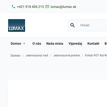
+421 918 406 215
lumax@lumax.sk
Domov
O nás
Naša misia
Výpredaj
Kontakt
B
Domov
/
Jednorazový riad
/
Jednorazové poháre
/
Pohár PET 4cl/40