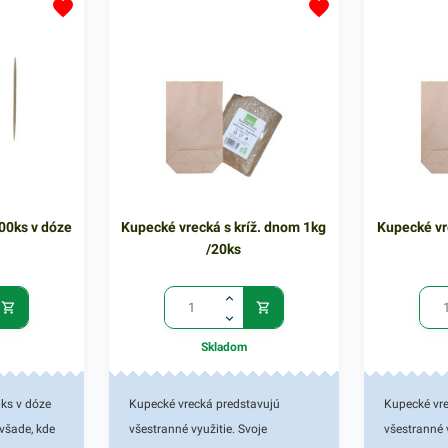
vhodné pre nenáročné, praktické a
vhodné pre 
jednoduché používanie. Výhodné
jednoduché
balenie obsahuje 12 kusov bielych
balenie obs
pohárov. V našej ponuke nájdete
pohárov. V 
ďalšie podobné produkty, ktoré vás
ďalšie podo
zaručene oslovia.
zaručene os
00ks v dóze
Kupecké vrecká s kríž. dnom 1kg
Kupecké vr
/20ks
Skladom
ks v dóze
Kupecké vrecká predstavujú
Kupecké vr
všade, kde
všestranné využitie. Svoje
všestranné 