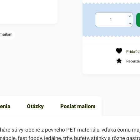
 mailom
Pridať 
Recenzi
enia
Otázky
Poslať mailom
oháre sú vyrobené z pevného PET materiálu, vďaka čomu maj
nápoje, fast foody, jedálne, trhy, bufety, stánky a rôzne ga