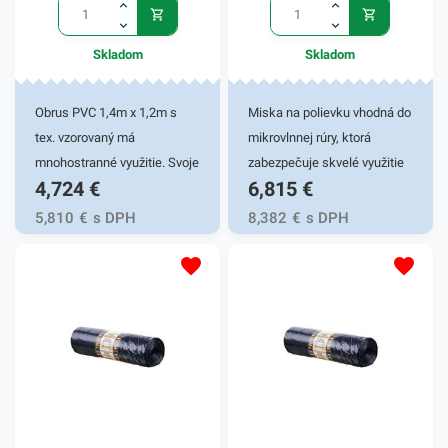
domácej kuchyne. Vďaka
dobrému priľnutiu a
Skladom
Skladom
nepriepustnosti vzduchu,
pachov a vlhkosti uchovajú
Obrus PVC 1,4m x 1,2m s
Miska na polievku vhodná do
vaše potraviny dlho svieže a
tex. vzorovaný má
mikrovlnnej rúry, ktorá
voňavé. Manipulácia je
mnohostranné využitie. Svoje
zabezpečuje skvelé využitie
rýchla a jednoduchá. 30cm x
4,724
€
6,815
€
uplatnenie nájde
pre jedálne, fast foody,
300m
predovšetkým pri prestieraní
bufety, na catering, party,
5,810
€
s DPH
8,382
€
s DPH
stolov v rôznych podnikoch,
piknik a rôzne podujatia.
ako sú reštaurácie, hotely,
cateringové spoločnosti a
podobne. Obrus zakryje
možné nedokonalosti stola a
taktiež ho ochráni pred
nečistotami.Obrus je
vyrobený z odolného PVC
materiálu, ktorý je pevný a