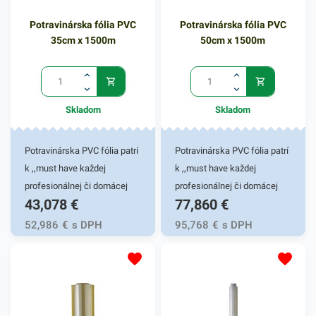
Potravinárska fólia PVC
Potravinárska fólia PVC
35cm x 1500m
50cm x 1500m
Skladom
Skladom
Potravinárska PVC fólia patrí
Potravinárska PVC fólia patrí
k ,,must have každej
k ,,must have každej
profesionálnej či domácej
profesionálnej či domácej
43,078
€
77,860
€
kuchyne. Vďaka dobrému
kuchyne. Vďaka dobrému
priľnutiu a nepriepustnosti
priľnutiu a nepriepustnosti
52,986
€
s DPH
95,768
€
s DPH
vzduchu, pachov a vlhkosti
vzduchu, pachov a vlhkosti
uchovajú vaše potraviny dlho
uchovajú vaše potraviny dlho
svieže a voňavé. Manipulácia
svieže a voňavé. Manipulácia
je rýchla a jednoduchá. 35cm
je rýchla a jednoduchá. 50cm
x 1500mPotravinárska PVC
x 1500mPotravinárska PVC