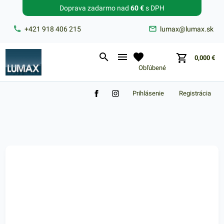
Doprava zadarmo nad
60 €
s DPH
Zabudnuté heslo?
+421 918 406 215
lumax@lumax.sk
E-mail
0,000
€
Obľúbené
Prihlásenie
Registrácia
Nákupný košík je prázdny