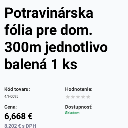
Potravinárska
fólia pre dom.
300m jednotlivo
balená 1 ks
Kód tovaru:
Hodnotenie:
4.1-0095
Cena:
Dostupnosť:
Skladom
6,668
€
8,202
€
s DPH